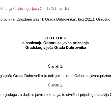
priznanja Gradskog vijeća Grada Dubrovnika
brovnika („Službeni glasnik Grada Dubrovnika“, broj 2/21.),
Gradsko 
O D L U K U
o osnivanju Odbora za javna priznanja­
Gradskog vijeća Grada Dubrovnika­
Članak 1.­
vijeća Grada Dubrovnika (u daljnjem tekstu: Odbor za javna priznanj
Članak 2.­
 prijedloge za dodjelu javnih priznanja, te utvrđeni prijedlog dostav