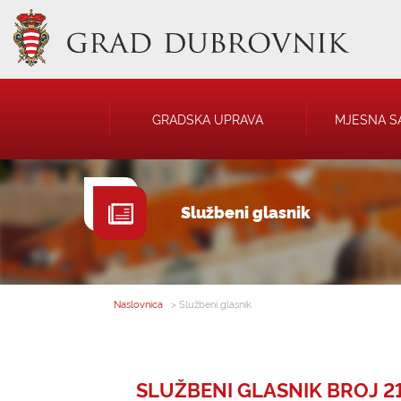
GRADSKA UPRAVA
MJESNA S
GRADONAČELNIK
NATJEČAJI
Službeni glasnik
GRADSKO VIJEĆE
JAVNA OBJAVA
UPRAVNA TIJELA
USTANOVE
SAVJET MLADIH
KOMUNALNA I
DRUŠTVA
Naslovnica
> Službeni glasnik
SLUŽBENI GLASNIK BROJ 21,