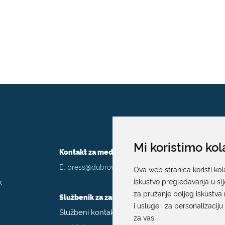
Mi koristimo kol
Kontakt za medije / Press contact
E:
press@dubrovnik.hr
Ova web stranica koristi kol
k
iskustvo pregledavanja u sl
za pružanje boljeg iskustva 
Službenik za zaštitu podataka
i usluge i za personalizaciju
Službeni kontakt podaci službenika za zaštitu
za vas
.