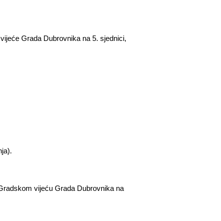
vijeće Grada Dubrovnika na
5. sjednici,
a).­
lja ­Gradskom vijeću Grada Dubrovnika na