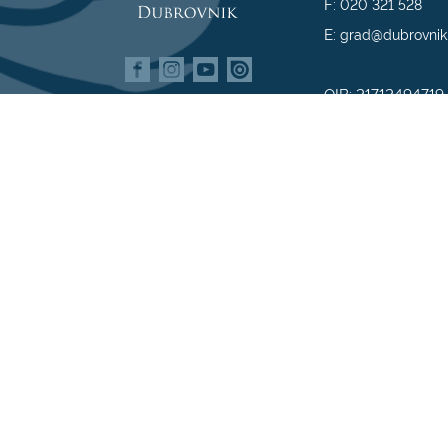
F:
020 321 528
E:
grad@dubrovnik
OIB: 21712494719
MB: 02583020
IBAN: HR35 240
809800009
Impressum
|
Politi