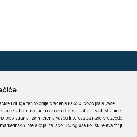
ačiće
Pisarnica
Ured 205; rad sa strankama za sva upravna tijela
ačiće i druge tehnologije praćenja kako bi poboljšala vaše
jedeće svrhe:
Grada Dubrovnika
omogućiti osnovnu funkcionalnost web stranice
,
na web stranici
,
za mjerenje vašeg interesa za naše proizvode
Gundulićeva poljana 10, 20000 Dubrovnik
 marketinških interakcija
,
za isporuku oglasa koji su relevantniji
Radno vrijeme sa strankama: