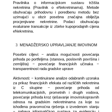
Pravilnika o informacijskom sustavu tržišta
nekretnina (Pravilnik o eNekretninama). Metode
obuhvaćaju prihodovnu i poredbenu metodu bez
uzimajući u obzir posebna značajna obilježja
procjenjivane nekretnine. Podaci obuhvaćaju
evaluirane transakcije iz zbirke kupoprodajnih cijena
eNekretnina.
3.
MENADŽERSKO UPRAVLJANJE IMOVINOM
Posebni ciljevi: − analiza mogućnosti povećanja
prihoda po portfeljima (stanova, poslovnih površina i
zemljišta) − povećanje financijskih učinaka −
transparentnost rada gradske uprave
Aktivnosti: − kontinuirane analize odabranih uzoraka
za prikaz financijskih efekata od različitih nekretnina
iz C skupine − povećanje prihoda od
telekomunikacijskih, prometnih i drugih vodova,
povećanje prihoda kroz rješavanje imovinskopravnih
odnosa na gradskim nekretninama za koje su
ishođena pravomoćna rješenja o izvedenom stanju
− nabava informatičkog sustava za evidenciju i