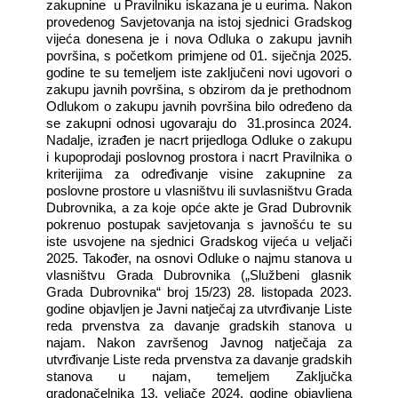
zakupnine
u Pravilniku iskazana je u eurima. Nakon
provedenog Savjetovanja na istoj sjednici Gradskog
vijeća donesena je i nova Odluka o zakupu javnih
površina, s početkom primjene od 01. siječnja 2025.
godine te su temeljem iste zaključeni novi ugovori o
zakupu javnih površina, s obzirom da je prethodnom
Odlukom o zakupu javnih površina bilo određeno da
se zakupni odnosi ugovaraju do
31.prosinca 2024.
Nadalje,
izrađen je nacrt prijedloga Odluke o zakupu
i kupoprodaji poslovnog prostora i nacrt
Pravilnika
o
kriterijima za određivanje visine zakupnine za
poslovne prostore u vlasništvu ili suvlasništvu Grada
Dubrovnika
, a za koje opće akte je Grad Dubrovnik
pokrenuo postupak savjetovanja s javnošću te su
iste usvojene na sjednici Gradskog vijeća u veljači
2025. Također,
na osnovi Odluke o najmu stanova u
vlasništvu Grada Dubrovnika („Službeni glasnik
Grada Dubrovnika“ broj 15/23) 28. listopada 2023.
godine objavljen je Javni natječaj za utvrđivanje Liste
reda prvenstva za davanje gradskih stanova u
najam. Nakon završenog Javnog natječaja za
utvrđivanje Liste reda prvenstva za davanje gradskih
stanova u najam, temeljem Zaključka
gradonačelnika 13. veljače 2024. godine objavljena