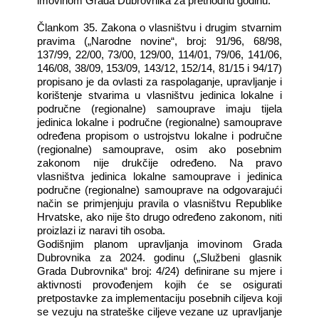
imovinom Grada Dubrovnika za prethodnu godinu.
Člankom 35. Zakona o vlasništvu i drugim stvarnim
pravima („Narodne novine“, broj: 91/96, 68/98,
137/99, 22/00, 73/00, 129/00, 114/01, 79/06, 141/06,
146/08, 38/09, 153/09, 143/12, 152/14, 81/15 i 94/17)
propisano je da ovlasti za raspolaganje, upravljanje i
korištenje stvarima u vlasništvu jedinica lokalne i
područne (regionalne) samouprave imaju tijela
jedinica lokalne i područne (regionalne) samouprave
određena propisom o ustrojstvu lokalne i područne
(regionalne) samouprave, osim ako posebnim
zakonom nije drukčije određeno. Na pravo
vlasništva jedinica lokalne samouprave i jedinica
područne (regionalne) samouprave na odgovarajući
način se primjenjuju pravila o vlasništvu Republike
Hrvatske, ako nije što drugo određeno zakonom, niti
proizlazi iz naravi tih osoba.
Godišnjim planom upravljanja imovinom Grada
Dubrovnika za 2024. godinu („Službeni glasnik
Grada Dubrovnika“ broj: 4/24) definirane su mjere i
aktivnosti provođenjem kojih će se osigurati
pretpostavke za implementaciju posebnih ciljeva koji
se vezuju na strateške ciljeve vezane uz upravljanje