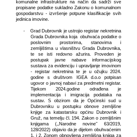
komunalne infrastrukture na način da sadrži sve
propisane podatke sukladno Zakonu o komunalnom
gospodarstvu - izvršenje potpune klasifikacije svih
jedinica imovine.
-
Grad Dubrovnik je ustrojio registar nekretnina
Grada Dubrovnika koja
obuhvaća podatke o
poslovnim prostorima, stanovima i
zemljištima u vlasništvu Grada Dubrovnika,
te se isti redovno ažurira. Proveden je
postupak javne nabave informacijskog
sustava za evidenciju i upravljanje imovinom
- registar nekretnina te je u ožujku 2024.
godine s društvom IGEA d.o.o potpisan
ugovor o javnoj nabavi za predmetni registar.
Tijekom 2024.godine odrađena je
implementacija i imigracija podataka na
sustav. S obzirom da je Općinski sud u
Dubrovniku u postupku obnove zemljišne
knjige za katastarsku općinu Dubrovnik i
Gruž, na temelju čl. 194. Zakon o zemljišnim
knjigama (,,Narodne novine'' 63/2019,
128/2022) objavio da je dijelom obuhvaćenim
1. i 2. Zonom obnovljena zemljišna knjiga za