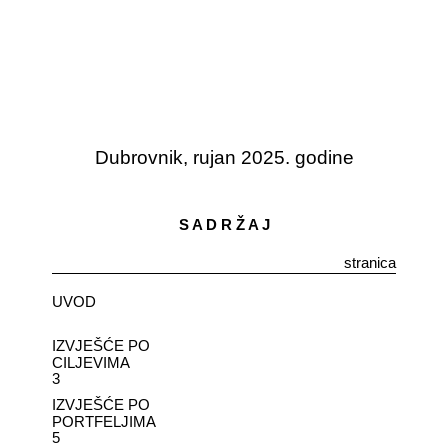
Dubrovnik, rujan 2025. godine
S A D R Ž A J
stranica
UVOD
IZVJEŠĆE PO
CILJEVIMA
3
IZVJEŠĆE PO
PORTFELJIMA
5