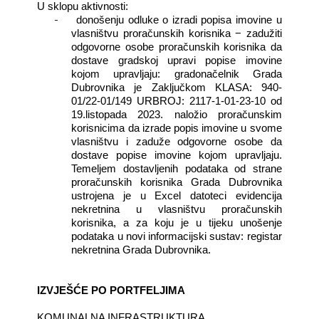
U sklopu aktivnosti:
-
donošenju odluke o izradi popisa imovine u
vlasništvu proračunskih korisnika − zadužiti
odgovorne osobe proračunskih korisnika da
dostave gradskoj upravi popise imovine
kojom upravljaju: gradonačelnik Grada
Dubrovnika je Zaključkom KLASA: 940-
01/22-01/149 URBROJ: 2117-1-01-23-10 od
19.listopada 2023. naložio proračunskim
korisnicima da izrade popis imovine u svome
vlasništvu i zaduže odgovorne osobe da
dostave popise imovine kojom upravljaju.
Temeljem dostavljenih podataka od strane
proračunskih korisnika Grada Dubrovnika
ustrojena je u Excel datoteci evidencija
nekretnina u vlasništvu proračunskih
korisnika, a za koju je u tijeku unošenje
podataka u novi informacijski sustav: registar
nekretnina Grada Dubrovnika.
IZVJEŠĆE PO PORTFELJIMA
KOMUNALNA INFRASTRUKTURA