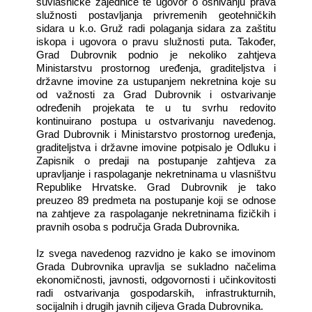
suvlasničke zajednice te ugovor o osnivanju prava
služnosti postavljanja privremenih geotehničkih
sidara u k.o. Gruž radi polaganja sidara za zaštitu
iskopa i ugovora o pravu služnosti puta.
Također,
Grad Dubrovnik podnio je nekoliko zahtjeva
Ministarstvu prostornog uređenja, graditeljstva i
državne imovine za ustupanjem nekretnina koje su
od važnosti za Grad Dubrovnik i ostvarivanje
određenih projekata te u tu svrhu redovito
kontinuirano postupa u ostvarivanju navedenog.
Grad Dubrovnik i Ministarstvo prostornog uređenja,
graditeljstva i državne imovine potpisalo je Odluku i
Zapisnik o predaji na postupanje zahtjeva za
upravljanje i raspolaganje nekretninama u vlasništvu
Republike Hrvatske. Grad Dubrovnik je tako
preuzeo 89 predmeta na postupanje koji se odnose
na zahtjeve za raspolaganje nekretninama fizičkih i
pravnih osoba s područja Grada Dubrovnika.
Iz svega navedenog razvidno je kako se
imovinom
Grada Dubrovnika upravlja se sukladno načelima
ekonomičnosti, javnosti, odgovornosti i učinkovitosti
radi ostvarivanja gospodarskih, infrastrukturnih,
socijalnih i drugih javnih ciljeva Grada Dubrovnika.