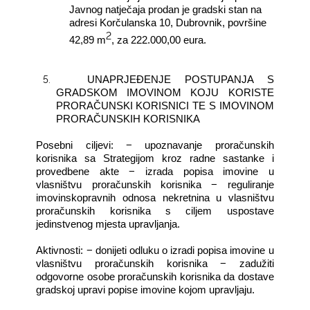
Javnog natječaja prodan je gradski stan na
adresi Korčulanska 10, Dubrovnik, površine
2
42,89 m
, za 222.000,00 eura.
5.
UNAPRJEĐENJE POSTUPANJA S
GRADSKOM IMOVINOM KOJU KORISTE
PRORAČUNSKI KORISNICI TE S IMOVINOM
PRORAČUNSKIH KORISNIKA
Posebni ciljevi: − upoznavanje proračunskih
korisnika sa Strategijom kroz radne sastanke i
provedbene akte − izrada popisa imovine u
vlasništvu proračunskih korisnika − reguliranje
imovinskopravnih odnosa nekretnina u vlasništvu
proračunskih korisnika s ciljem uspostave
jedinstvenog mjesta upravljanja.
Aktivnosti: − donijeti
odluku o izradi popisa imovine u
vlasništvu proračunskih korisnika − zadužiti
odgovorne osobe proračunskih korisnika da dostave
gradskoj upravi popise imovine kojom upravljaju.