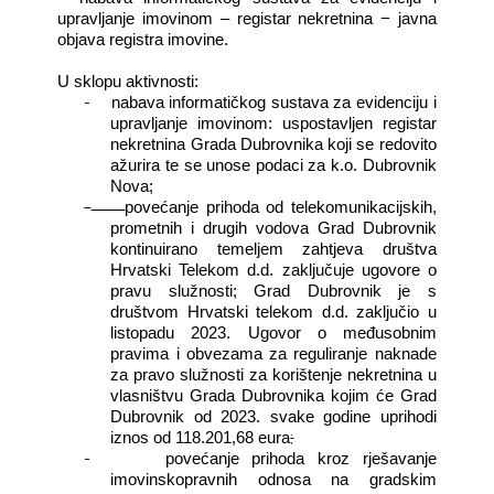
upravljanje imovinom – registar nekretnina − javna
objava registra imovine.
U sklopu aktivnosti:
-
nabava informatičkog sustava za evidenciju i
upravljanje imovinom: uspostavljen registar
nekretnina Grada Dubrovnika koji se redovito
ažurira te se unose podaci za k.o. Dubrovnik
Nova;
-
povećanje prihoda od telekomunikacijskih,
prometnih i drugih vodova Grad Dubrovnik
kontinuirano temeljem zahtjeva društva
Hrvatski Telekom d.d. zaključuje ugovore o
pravu služnosti; Grad Dubrovnik je s
društvom Hrvatski telekom d.d. zaključio u
listopadu 2023. Ugovor o međusobnim
pravima i obvezama za reguliranje naknade
za pravo služnosti za korištenje nekretnina u
vlasništvu Grada Dubrovnika kojim će Grad
Dubrovnik od 2023. svake godine uprihodi
;
iznos od 118.201,68 eura
-
povećanje prihoda kroz rješavanje
imovinskopravnih odnosa na gradskim