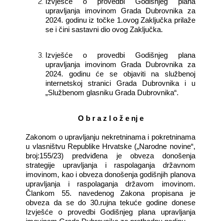
Izvješće o provedbi Godišnjeg plana
upravljanja imovinom Grada Dubrovnika za
2024. godinu iz točke 1.ovog Zaključka prilaže
se i čini sastavni dio ovog Zaključka.
Izvješće o provedbi Godišnjeg plana
upravljanja imovinom Grada Dubrovnika za
2024. godinu će se objaviti na službenoj
internetskoj stranici Grada Dubrovnika i u
„Službenom glasniku Grada Dubrovnika“.
O b r a z l o ž e nj e
Zakonom o upravljanju nekretninama i pokretninama
u vlasništvu Republike Hrvatske („Narodne novine“,
broj:155/23) predviđena je obveza donošenja
strategije upravljanja i raspolaganja državnom
imovinom, kao i obveza donošenja godišnjih planova
upravljanja i raspolaganja državom imovinom.
Člankom 55. navedenog Zakona propisana je
obveza da se do 30.rujna tekuće godine donese
Izvješće o provedbi Godišnjeg plana upravljanja