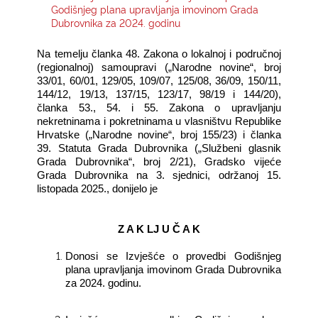
Godišnjeg plana upravljanja imovinom Grada
Dubrovnika za 2024. godinu
KONTAKTI
Na temelju članka 48. Zakona o lokalnoj i područnoj
(regionalnoj) samoupravi („Narodne novine“, broj
33/01, 60/01, 129/05, 109/07, 125/08, 36/09, 150/11,
144/12, 19/13, 137/15, 123/17, 98/19 i 144/20),
članka 53., 54. i 55. Zakona o upravljanju
nekretninama i pokretninama u vlasništvu Republike
Hrvatske („Narodne novine“, broj 155/23) i članka
39. Statuta Grada Dubrovnika („Službeni glasnik
Grada Dubrovnika“, broj 2/21), Gradsko vijeće
Grada Dubrovnika na 3. sjednici, održanoj 15.
listopada 2025., donijelo je
Z A K LJ U Č A K
Donosi
se Izvješće o provedbi Godišnjeg
plana upravljanja imovinom Grada Dubrovnika
za 2024. godinu.