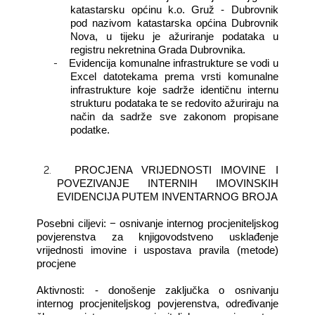
katastarsku općinu k.o. Gruž - Dubrovnik
pod nazivom katastarska općina Dubrovnik
Nova, u tijeku je ažuriranje podataka u
registru nekretnina Grada Dubrovnika.
-
Evidencija komunalne infrastrukture se vodi u
Excel datotekama prema vrsti komunalne
infrastrukture koje sadrže identičnu internu
strukturu podataka te se redovito ažuriraju na
način da sadrže sve zakonom propisane
podatke.
2.
PROCJENA VRIJEDNOSTI IMOVINE I
POVEZIVANJE INTERNIH IMOVINSKIH
EVIDENCIJA PUTEM INVENTARNOG BROJA
Posebni ciljevi: − osnivanje internog procjeniteljskog
povjerenstva za knjigovodstveno usklađenje
vrijednosti imovine i uspostava pravila (metode)
procjene
Aktivnosti: - donošenje zaključka o osnivanju
internog procjeniteljskog povjerenstva, određivanje