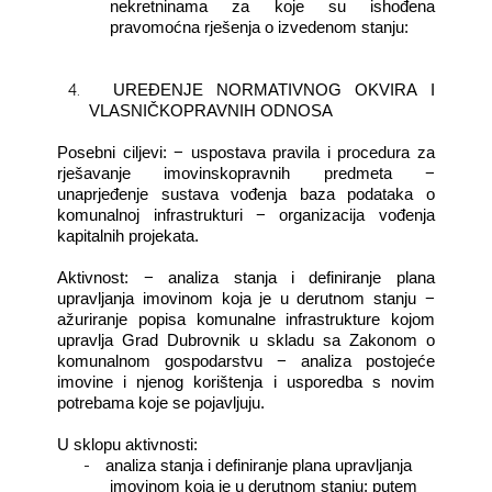
nekretninama za koje su ishođena
pravomoćna rješenja o izvedenom stanju:
4.
UREĐENJE NORMATIVNOG OKVIRA I
VLASNIČKOPRAVNIH ODNOSA
Posebni ciljevi: − uspostava pravila i procedura za
rješavanje imovinskopravnih predmeta −
unaprjeđenje sustava vođenja baza podataka o
komunalnoj infrastrukturi − organizacija vođenja
kapitalnih projekata.
Aktivnost: −
analiza stanja i definiranje plana
upravljanja imovinom koja je u derutnom stanju −
ažuriranje popisa komunalne infrastrukture kojom
upravlja Grad Dubrovnik u skladu sa Zakonom o
komunalnom gospodarstvu − analiza postojeće
imovine i njenog korištenja i usporedba s novim
potrebama koje se pojavljuju.
U sklopu aktivnosti:
-
analiza stanja i definiranje plana upravljanja
imovinom koja je u derutnom stanju: putem