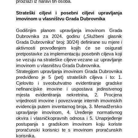
proizlazi iz naravi tih osoba.
Strateški ciljevi i posebni ciljevi upravljanja
imovinom u vlasništvu Grada Dubrovnika
Godišnjim planom upravljanja imovinom Grada
Dubrovnika za 2024. godinu („Službeni glasnik
Grada Dubrovnika“ broj: 30/24) definirane su mjere i
aktivnosti provođenjem kojih će se osigurati
pretpostavke za implementaciju posebnih ciljeva koji
se vezuju na strateške ciljeve vezane uz upravljanje
imovinom u vlasništvu Grada Dubrovnika.
Strategijom upravljanja imovinom Grada Dubrovnika
predviđeno je 5 (pet) strateških ciljeva i to: 1.
Cjelovito i sveobuhvatno evidentiranje gradske
nefinancijske imovine i uspostava jedinstvenog
mjesta evidentiranja nekretnina, 2. Procjena
vrijednosti imovine i povezivanje internih imovinskih
evidencija putem inventarnog broja, 3. Menadžersko
upravljanje imovinom, 4. Uređenje normativnog
okvira i vlasničkopravnih odnosa i 5. Unaprjeđenje
postupanja s gradskom imovinom koju koriste
proračunski korisnici te s imovinom proračunskih
korisnika.