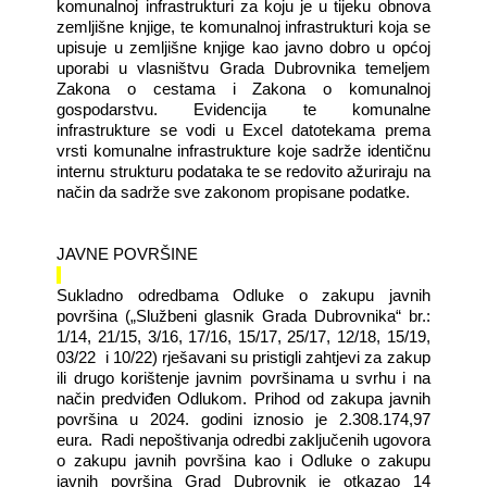
komunalnoj infrastrukturi za koju je u tijeku obnova
zemljišne knjige, te komunalnoj infrastrukturi koja se
upisuje u zemljišne knjige kao javno dobro u općoj
uporabi u vlasništvu Grada Dubrovnika temeljem
Zakona o cestama i Zakona o komunalnoj
gospodarstvu.
Evidencija te komunalne
infrastrukture se vodi u Excel datotekama prema
vrsti komunalne infrastrukture koje sadrže identičnu
internu strukturu podataka te se redovito ažuriraju na
način da sadrže sve zakonom propisane podatke.
JAVNE POVRŠINE
Sukladno odredbama Odluke o zakupu javnih
površina („Službeni glasnik Grada Dubrovnika“ br.:
1/14, 21/15, 3/16, 17/16, 15/17, 25/17, 12/18, 15/19,
03/22
i 10/22) rješavani su pristigli zahtjevi za zakup
ili drugo korištenje javnim površinama u svrhu i na
način predviđen Odlukom.
Prihod od zakupa javnih
površina u 2024. godini iznosio je 2.308.174,97
eura.
Radi nepoštivanja odredbi zaključenih ugovora
o zakupu javnih površina kao i Odluke o zakupu
javnih površina Grad Dubrovnik je otkazao 14