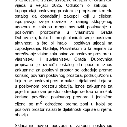
s javnošću te su iste usvojene na sjednici Gradskog
vijeća u veljači 2025. Odlukom o zakupu i
kupoprodaji poslovnog prostora je propisano između
ostalog da dosadašnji zakupci koji u cijelosti
ispunjavaju svoje obveze iz ranijeg sklopljenog
ugovora o zakupu mogu nastaviti poslovanje u
poslovnim prostorima u vlasništvu Grada
Dubrovnika, kako bi mogli planirati svoje poslovne
aktivnosti, a što bi imalo i pozitivan utjecaj na
zapošljavanje. Nadalje,
Pravilnikom
o kriterijima za
određivanje visine zakupnine za poslovne prostore u
vlasništvu ili suvlasništvu Grada Dubrovnika
propisano je između ostalog da početni iznos
zakupnine za poslovni prostor se određuje prema:
korisnoj površini poslovnog prostora, području/zoni u
kojem se poslovni prostor nalazi i djelatnosti koja se
u poslovnom prostoru obavlja. iznos zakupnine za
pojedini poslovni prostor određuje se kao umnožak
korisne površine poslovnog prostora i jedinične
2
cijene po m
određene prema zoni u kojoj se
poslovni prostor nalazi te djelatnosti koja se u njemu
obavlja.
Sklapanje novog ugovora o zakupu poslovnog