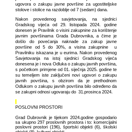
ugovora o zakupu javne površine za ugostiteljske
stolove i stolice na razdoblje od 7 (sedam) dana.
Nakon provedenog savjetovanja, na sjednici
Gradskog vijeća od 29. listopada 2024. godine
donesen je Pravilnik o visini zakupnine za korištenje
javnim površinama Grada Dubrovnika, a čime je
došlo do povećanja naknade za zakup javne
površine od 5 do 30%, a visina zakupnine
u
Pravilniku iskazana je u eurima. Nakon provedenog
Savjetovanja na istoj sjednici Gradskog vijeća
donesena je i nova Odluka o zakupu javnih površina,
s početkom primjene od 01. siječnja 2025. godine te
su temeljem iste zaključeni novi ugovori o zakupu
javnih površina, s obzirom da je prethodnom
Odlukom o zakupu javnih površina bilo određeno da
se zakupni odnosi ugovaraju do
31.prosinca 2024.
POSLOVNI PROSTORI
Grad Dubrovnik je tijekom 2024.godine gospodario
sa ukupno 297 proslovnih prostora i to: komercijalni
poslovni prostori (196), športski objekti (6), školski
objekti (8), kulturni objekti