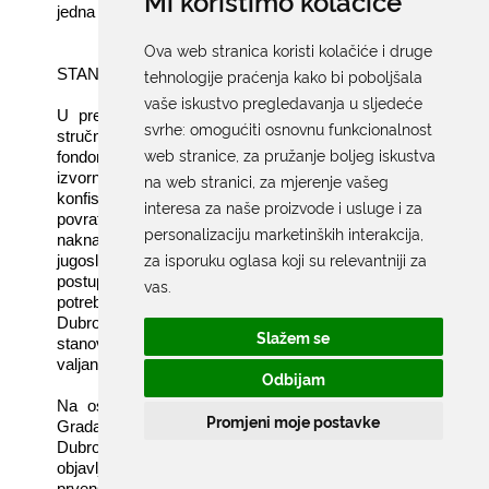
Mi koristimo kolačiće
jedna ponuda.
Ova web stranica koristi kolačiće i druge
tehnologije praćenja kako bi poboljšala
STANOVI I STAMBENO ZBRINJAVANJE
vaše iskustvo pregledavanja u sljedeće
U predmetnom obavljalo se niz administrativnih i
svrhe:
omogućiti osnovnu funkcionalnost
stručnih poslova u svezi gospodarenja stambenim
web stranice
,
za pružanje boljeg iskustva
fondom Grada Dubrovnika, koji obuhvaća stanove u
izvornom vlasništvu Grada te nacionalizirane i
na web stranici
,
za mjerenje vašeg
konfiscirane stanove, koji se još nalaze u postupku
interesa za naše proizvode i usluge i za
povrata ranijim vlasnicima temeljem Zakona o
personalizaciju marketinških interakcija
,
naknadi za imovinu oduzetu za vrijeme
za isporuku oglasa koji su relevantniji za
jugoslavenske komunističke vladavine, a koji
postupci su još u tijeku. Poduzete su i nastavljene
vas
.
potrebne pravne radnje pred Općinskim sudom u
Dubrovniku kako bi Grad Dubrovnik došao u posjed
Slažem se
stanova u svome vlasništvu koje koriste osobe bez
valjanog pravnog temelja, koje su još u tijeku.
Odbijam
Na osnovi Odluke o najmu stanova u vlasništvu
Promjeni moje postavke
Grada Dubrovnika („Službeni glasnik Grada
Dubrovnika“ broj 15/23) 28. listopada 2023. godine
objavljen je Javni natječaj za utvrđivanje Liste reda