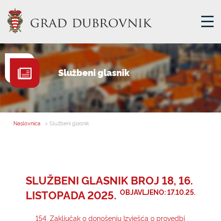
GRADSKA UPRAVA
Službeni glasnik
GRADONAČELNIK
MJESNA SAMOUPRAVA
GRADSKO VIJEĆE
Naslovnica
> Službeni glasnik
UPRAVNA TIJELA
ZA GRAĐANE
SAVJET MLADIH
SLUŽBENI GLASNIK BROJ 18, 16.
LISTOPADA 2025.
OBJAVLJENO: 17.10.25.
E-USLUGE
154. Zaključak o donošenju Izvješća o provedbi