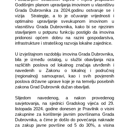
Godišnjim planom upravljanja imovinom u vlasništvu
Grada Dubrovnika za 2024.godinu ostvaruje se i
vizija
Strategije, a to je očuvanje vrijednosti i
optimalno upravljanje sveukupnom imovinom u
vlasništvu Grada Dubrovnika, kako bi se njezinim
stavljanjem u potpunu funkciju postiglo da imovina
pridonosi općem dobru na razini gospodarstva,
infrastrukture i strateškog razvoja lokalne zajednice.
U izvještajnom razdoblju imovina Grada Dubrovnika,
bila je između ostalog, u službi obavljanja niza
različitih poslova od lokalnog značaja utvrđenih i
navedenih u Zakonu o lokalnoj i područnoj
(regionalnoj) samoupravi, kao i svih povjerenih
poslova državne uprave koje je na temelju posebnih
zakona Grad Dubrovnik dužan obavljati.
Slijedom navedenog, a nakon provedenog
savjetovanja, na sjednici Gradskog vijeća od 29.
listopada 2024. godine donesen je Pravilnik o visini
zakupnine za korištenje javnim površinama Grada
Dubrovnika, a čime je došlo do povećanja naknade
za zakup javne površine od 5 do 30%, a visina