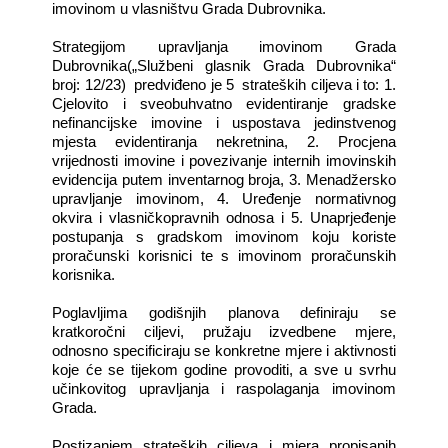
imovinom u vlasništvu Grada Dubrovnika.
Strategijom upravljanja imovinom Grada
Dubrovnika(„Službeni glasnik Grada Dubrovnika“
broj: 12/23)
predviđeno je 5
strateških ciljeva i to: 1.
Cjelovito i sveobuhvatno evidentiranje gradske
nefinancijske imovine i uspostava jedinstvenog
mjesta evidentiranja nekretnina, 2. Procjena
vrijednosti imovine i povezivanje internih imovinskih
evidencija putem inventarnog broja, 3. Menadžersko
upravljanje imovinom, 4. Uređenje normativnog
okvira i vlasničkopravnih odnosa i 5. Unaprjeđenje
postupanja s gradskom imovinom koju koriste
proračunski korisnici te s imovinom proračunskih
korisnika.
Poglavljima godišnjih planova definiraju se
kratkoročni ciljevi, pružaju izvedbene mjere,
odnosno specificiraju se konkretne mjere i aktivnosti
koje će se tijekom godine provoditi, a sve u svrhu
učinkovitog upravljanja i raspolaganja imovinom
Grada.
Postizanjem strateških ciljeva i mjera propisanih