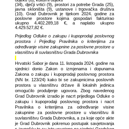
(34), dječji vrtići (9), prostori za potrebe Grada (25),
javna skloništa (9), ustanove i trgovačka društva
(10). Grad Dubrovnik je tijekom 2024. godine za
poslovne prostore kojima gospodari fakturirao
ukupno 4.402.289,18 €, a naplatio ukupno
4.429.527,82 €.
Prijedlog Odluke o zakupu i kupoprodaji poslovnog
prostora i
Prijedlog Pravilnika o kriterijima za
određivanje visine zakupnine za poslovne prostore u
vlasništvu ili suvlasništvu Grada Dubrovnika
Hrvatski Sabor je dana 11. listopada 2024. godine na
sjednici donio Zakon o izmjenama i dopunama
Zakona o zakupu i kupoprodaji poslovnog prostora
(NN br. 123/24) kako bi se zakupnicima poslovnih
prostora u vlasništvu države ili lokalnih jedinica
omogućilo produljenje ugovora.
Zbog navedenog
Grad Dubrovnik izradio je nacrt prijedloga Odluke o
zakupu i kupoprodaji poslovnog prostora i nacrt
Pravilnika
o kriterijima za određivanje visine
zakupnine za poslovne prostore u vlasništvu ili
suvlasništvu Grada Dubrovnika, a za koje opće akte
je Grad Dubrovnik pokrenuo postupak savjetovanja