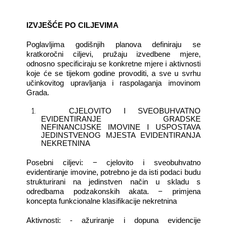
IZVJEŠĆE PO CILJEVIMA
Poglavljima godišnjih planova definiraju se
kratkoročni ciljevi, pružaju izvedbene mjere,
odnosno specificiraju se konkretne mjere i aktivnosti
koje će se tijekom godine provoditi, a sve u svrhu
učinkovitog upravljanja i raspolaganja imovinom
Grada
.
1.
CJELOVITO I SVEOBUHVATNO
EVIDENTIRANJE GRADSKE
NEFINANCIJSKE IMOVINE I USPOSTAVA
JEDINSTVENOG MJESTA EVIDENTIRANJA
NEKRETNINA
Posebni ciljevi: − cjelovito i sveobuhvatno
evidentiranje imovine, potrebno je da isti podaci budu
strukturirani na jedinstven način u skladu s
odredbama podzakonskih akata. − primjena
koncepta funkcionalne klasifikacije nekretnina
Aktivnosti: - ažuriranje i dopuna evidencije