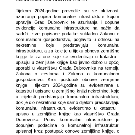
Tijekom 2024.godine provodile su se aktivnosti
ažuriranja popisa komunalne infrastrukture kojom
upravlja Grad Dubrovnik te ažuriranja i dopune
evidencije komunalne infrastrukture na način da
sadrži
sve popisane podatke sukladno Zakonu o
komunalnom gospodarstvu, poglavito u odnosu na
nekretnine koje predstavljaju komunalnu
infrastrukturu, a za koje je u tijeku obnova zemljišne
knjige te za one koje se evidentiraju u katastru i
upisuju u zemljišne knjige kao javno dobro u općoj
uporabi u vlasništvu Grada Dubrovnika na temelju
Zakona o cestama i Zakona o komunalnom
gospodarstvu. Kroz postupak obnove zemljišne
knjige
tijekom 2024.godine su evidentirane u
katastru i upisane u zemljišnoj knjizi nekretnine, koje
u cijelosti predstavljaju komunalnu infrastrukturu,
dok je dio nekretnina koje samo dijelom predstavljaju
komunalnu infrastrukturu evidentirao u katastru i
upisao u zemljišne knjige kao vlasništvo Grada
Dubrovnika. Popis komunalne infrastrukture je
dopunjen podacima o komunalnoj infrastrukturi
upisanoj kroz postupak obnove zemljišne knjige, o