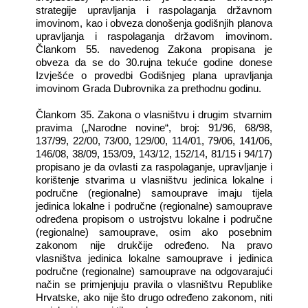
strategije upravljanja i raspolaganja državnom
imovinom, kao i obveza donošenja godišnjih planova
upravljanja i raspolaganja državom imovinom.
Člankom 55. navedenog Zakona propisana je
obveza da se do 30.rujna tekuće godine donese
Izvješće o provedbi Godišnjeg plana upravljanja
imovinom Grada Dubrovnika za prethodnu godinu.
Člankom 35. Zakona o vlasništvu i drugim stvarnim
pravima („Narodne novine“, broj: 91/96, 68/98,
137/99, 22/00, 73/00, 129/00, 114/01, 79/06, 141/06,
146/08, 38/09, 153/09, 143/12, 152/14, 81/15 i 94/17)
propisano je da ovlasti za raspolaganje, upravljanje i
korištenje stvarima u vlasništvu jedinica lokalne i
područne (regionalne) samouprave imaju tijela
jedinica lokalne i područne (regionalne) samouprave
određena propisom o ustrojstvu lokalne i područne
(regionalne) samouprave, osim ako posebnim
zakonom nije drukčije određeno. Na pravo
vlasništva jedinica lokalne samouprave i jedinica
područne (regionalne) samouprave na odgovarajući
način se primjenjuju pravila o vlasništvu Republike
Hrvatske, ako nije što drugo određeno zakonom, niti