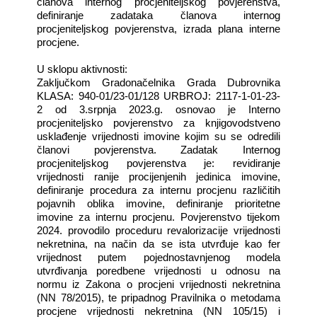
članova internog procjeniteljskog povjerenstva,
definiranje zadataka članova internog
procjeniteljskog povjerenstva, izrada plana interne
procjene.
U sklopu aktivnosti:
Zaključkom Gradonačelnika Grada Dubrovnika
KLASA: 940-01/23-01/128 URBROJ: 2117-1-01-23-
2 od 3.srpnja 2023.g. osnovao je Interno
procjeniteljsko povjerenstvo za knjigovodstveno
usklađenje vrijednosti imovine kojim su se odredili
članovi povjerenstva.
Zadatak Internog
procjeniteljskog povjerenstva je: revidiranje
vrijednosti ranije procijenjenih jedinica imovine,
definiranje procedura za internu procjenu različitih
pojavnih oblika imovine, definiranje prioritetne
imovine za internu procjenu.
Povjerenstvo tijekom
2024. provodilo proceduru revalorizacije vrijednosti
nekretnina, na način da se ista utvrđuje kao fer
vrijednost putem pojednostavnjenog modela
utvrđivanja poredbene vrijednosti u odnosu na
normu iz Zakona o procjeni vrijednosti nekretnina
(NN 78/2015), te pripadnog Pravilnika o metodama
procjene vrijednosti nekretnina (NN 105/15) i