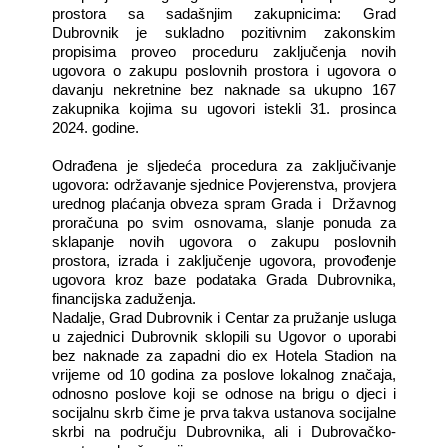
prostora sa sadašnjim zakupnicima:
Grad
Dubrovnik je sukladno pozitivnim zakonskim
propisima proveo proceduru zaključenja novih
ugovora o zakupu poslovnih prostora i ugovora o
davanju nekretnine bez naknade sa ukupno 167
zakupnika kojima su ugovori istekli 31. prosinca
2024. godine.
Odrađena je sljedeća procedura za zaključivanje
ugovora: održavanje sjednice Povjerenstva, provjera
urednog plaćanja obveza spram Grada i
Državnog
proračuna po svim osnovama, slanje ponuda za
sklapanje novih ugovora o zakupu poslovnih
prostora, izrada i zaključenje ugovora, provođenje
ugovora kroz baze podataka Grada Dubrovnika,
financijska zaduženja.
Nadalje, Grad Dubrovnik i Centar za pružanje usluga
u zajednici Dubrovnik sklopili su Ugovor o uporabi
bez naknade za zapadni dio ex Hotela Stadion na
vrijeme od 10 godina za poslove lokalnog značaja,
odnosno poslove koji se odnose na brigu o djeci i
socijalnu skrb čime je prva takva ustanova socijalne
skrbi na području Dubrovnika, ali i Dubrovačko-