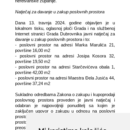
neretvanske županije.
Natječaj za davanje u zakup poslovnih prostora
Dana 13. travnja 2024. godine objavljen je u
lokalnom tisku, oglasnoj ploči Grada i na službenoj
Internet stranici Grada Dubrovnika javni natječaj za
davanje u zakup poslovnih prostora i to:
- poslovni prostor na adresi Marka Marulića 21,
površine 16,00 m2
- poslovni prostor na adresi Josipa Kosora 32,
površine 19,50 m2
- poslovni prostor na adresi Starčevićeva obala 1,
površine 42,00 m2
- poslovni prostor na adresi Maestra Đela Jusića 44,
površine 37,24 m2
Sukladno odredbama Zakona o zakupu i kupoprodaji
poslovnog prostora proveden je javni natječaj i
odabran je najpovoljniji ponuditelj sa kojim je
zaključen ugovor o zakupu u odnosu na poslovni
prostor na adresi Marka Marulića 21 i poslovni
prostor na adresi Josipa Kosora 32, dok za
preostala dva poslovna prostora nije pristigla niti