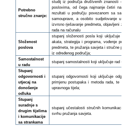
studij iz područja društvenih znanosti - pra
poslovima, od čega najmanje četiri na najslo
Potrebno
rezultati u području povezanom sa samouprav
stručno znanje:
samouprave, a osobito sudjelovanje u izradi i
izvrsno rješavanje predmeta, objavljeni znanstv
rada na računalu
stupanj složenosti posla koji uključuje obavlj
Složenost
akata, strategija i programa, vođenje projekat
poslova
predmeta, te pružanja savjeta i stručne pomoći
iz određenog područja;
Samostalnost
stupanj samostalnosti koji uključuje rad u skl
u radu
Stupanj
odgovornosti i
stupanj odgovornosti koji uključuje odgovorno
utjecaj na
primjenu postupaka i metoda rada, te donoše
donošenje
upravnoga tijela;
odluka
Stupanj
suradnje s
stupanj učestalosti stručnih komunikacija koji
drugim tijelima
svrhu pružanja savjeta.
i komunikacije
sa strankama