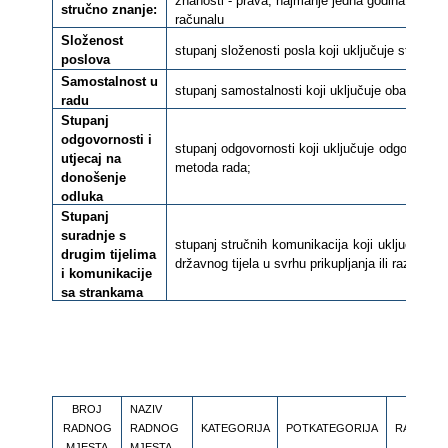
znanosti - prava, najmanje jedna godina radnog
stručno znanje:
računalu
Složenost
stupanj složenosti posla koji uključuje stalne s
poslova
Samostalnost u
stupanj samostalnosti koji uključuje obavljanj
radu
Stupanj
odgovornosti i
stupanj odgovornosti koji uključuje odgovornost
utjecaj na
metoda rada;
donošenje
odluka
Stupanj
suradnje s
stupanj stručnih komunikacija koji uključuje k
drugim tijelima
državnog tijela u svrhu prikupljanja ili razmjene
i komunikacije
sa strankama
BROJ
NAZIV
RADNOG
RADNOG
KATEGORIJA
POTKATEGORIJA
RAZINA
MJESTA
MJESTA