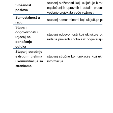
stupanj složenosti koji uključuje izradu ak
Složenost
najsloženijih upravnih i ostalih predmeta iz
poslova
vođenje projekata veće važnosti
Samostalnost u
stupanj samostalnosti koji uključuje povrem
radu
Stupanj
odgovornosti i
stupanj odgovornosti koji uključuje odgovor
utjecaj na
rada te provedbu odluka iz odgovarajućeg po
donošenje
odluka
Stupanj suradnje
s drugim tijelima
stupanj stručne komunikacije koji uključuje 
i komunikacije sa
informacija
strankama