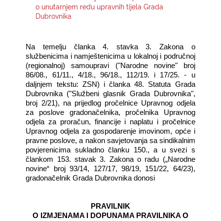
o unutarnjem redu upravnih tijela Grada
Dubrovnika
KONTAKTI
Na temelju članka 4. stavka 3. Zakona o
službenicima i namještenicima u lokalnoj i područnoj
(regionalnoj) samoupravi ("Narodne novine" broj
86/08., 61/11., 4/18., 96/18., 112/19. i 17/25. - u
daljnjem tekstu: ZSN) i članka 48. Statuta Grada
Dubrovnika ("Službeni glasnik Grada Dubrovnika",
broj 2/21), na prijedlog pročelnice Upravnog odjela
za poslove gradonačelnika, pročelnika Upravnog
odjela za proračun, financije i naplatu i pročelnice
Upravnog odjela za gospodarenje imovinom, opće i
pravne poslove, a nakon savjetovanja sa sindikalnim
povjerenicima sukladno članku 150., a u svezi s
člankom 153. stavak 3. Zakona o radu („Narodne
novine“ broj 93/14, 127/17, 98/19, 151/22, 64/23),
gradonačelnik Grada Dubrovnika donosi
PRAVILNIK
O IZMJENAMA I DOPUNAMA PRAVILNIKA O