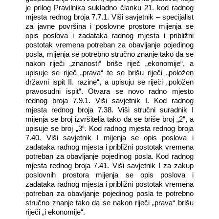
je prilog Pravilnika sukladno članku 21.
kod radnog
mjesta rednog broja 7.7.1. Viši savjetnik – specijalist
za javne površina i poslovne prostore mijenja se
opis poslova i zadataka radnog mjesta i približni
postotak vremena potreban za obavljanje pojedinog
posla, mijenja se potrebno stručno znanje tako da se
nakon riječi „znanosti“ briše riječ „ekonomije“, a
upisuje se riječ „prava“ te se brišu riječi „položen
državni ispit II. razine“, a upisuju se riječi „položen
pravosudni ispit“. Otvara se novo radno mjesto
rednog broja 7.9.1. Viši savjetnik I. Kod radnog
mjesta rednog broja 7.38. Viši stručni suradnik I
mijenja se broj izvršitelja tako da se briše broj „2“, a
upisuje se broj „3“. Kod radnog mjesta rednog broja
7.40. Viši savjetnik I mijenja se opis poslova i
zadataka radnog mjesta i približni postotak vremena
potreban za obavljanje pojedinog posla. Kod radnog
mjesta rednog broja 7.41. Viši savjetnik I za zakup
poslovnih prostora mijenja se opis poslova i
zadataka radnog mjesta i približni postotak vremena
potreban za obavljanje pojedinog posla te potrebno
stručno znanje tako da se nakon riječi „prava“ brišu
riječi „i ekonomije“.