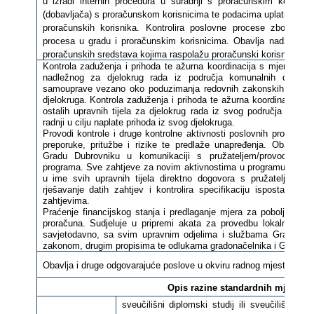
u izradi internih procedura u suradnji s proračunskim korisnic
(dobavljača) s proračunskom korisnicima te podacima uplatnih raču
proračunskih korisnika. Kontrolira poslovne procese zbog ujed
procesa u gradu i proračunskim korisnicima. Obavlja nadzor zak
proračunskih sredstava kojima raspolažu proračunski korisnici.
Kontrola zaduženja i prihoda te ažurna koordinacija s mjerodavni
nadležnog za djelokrug rada iz područja komunalnih djelatn
samouprave vezano oko poduzimanja redovnih zakonskih radnji u
djelokruga. Kontrola zaduženja i prihoda te ažurna koordinacija 
ostalih upravnih tijela za djelokrug rada iz svog područja oko 
radnji u cilju naplate prihoda iz svog djelokruga.
Provodi kontrole i druge kontrolne aktivnosti poslovnih procesa. An
preporuke, pritužbe i rizike te predlaže unapređenja. Obavlja 
Gradu Dubrovniku u komunikaciji s pružateljem/provoditeljem
programa. Sve zahtjeve za novim aktivnostima u programu, prom
u ime svih upravnih tijela direktno dogovora s pružateljem/provo
rješavanje datih zahtjev i kontrolira specifikaciju ispostavljen
zahtjevima.
Praćenje financijskog stanja i predlaganje mjera za poboljšanje f
proračuna. Sudjeluje u pripremi akata za provedbu lokalne rizni
savjetodavno, sa svim upravnim odjelima i službama Grada. Dr
zakonom, drugim propisima te odlukama gradonačelnika i Gradsko
Obavlja i druge odgovarajuće poslove u okviru radnog mjesta, po n
Opis razine standardnih mjerila z
sveučilišni diplomski studij ili sveučilišni inte