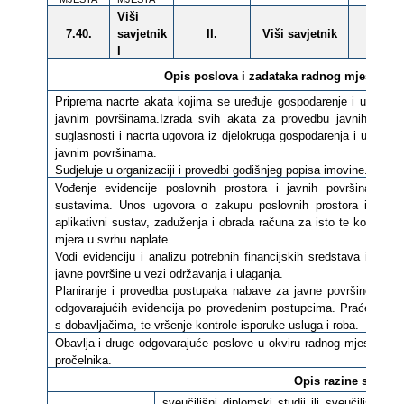
Viši
7.40.
savjetnik
II.
Viši savjetnik
-
I
Opis poslova i zadataka radnog mjesta i
p
Priprema nacrte akata kojima se uređuje gospodarenje i upravlja
javnim površinama.Izrada svih akata za provedbu javnih natječ
suglasnosti i nacrta ugovora iz djelokruga gospodarenja i upravlja
javnim površinama.
Sudjeluje u organizaciji i provedbi godišnjeg popisa imovine.
Vođenje evidencije poslovnih prostora i javnih površina u od
sustavima. Unos ugovora o zakupu poslovnih prostora i javnih
aplikativni sustav, zaduženja i obrada računa za isto te kontrola 
mjera u svrhu naplate.
Vodi evidenciju i analizu potrebnih financijskih sredstava i rash
javne površine u vezi održavanja i ulaganja.
Planiranje i provedba postupaka nabave za javne površine i pos
odgovarajućih evidencija po provedenim postupcima. Praćenje izv
s dobavljačima, te vršenje kontrole isporuke usluga i roba.
Obavlja i druge odgovarajuće poslove u okviru radnog mjesta, po 
pročelnika.
Opis razine standar
sveučilišni diplomski studij ili sveučilišni int