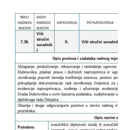
BROJ
NAZIV
RADNOG
RADNOG
KATEGORIJA
POTKATEGORIJA
RAZ
MJESTA
MJESTA
Viši
stručni
7.38.
II.
Viši stručni suradnik
-
suradnik
I
Opis poslova i zadataka radnog mjesta i
pr
Sklapanje, produživanje, otkazivanje i raskidanje ugovora o naj
Dubrovnika, prijelaz prava i dužnosti najmoprimca iz ugovora o
utvrđivanja pravnih temelja korištenja stanova, poslovi preuzim
prikupljanje dokumentacije radi utvrđivanja činjenica za potre
evidencije najmoprimaca, vođenje i ažuriranje evidencije o vl
Grada Dubrovnika u svim bazama podataka, sudjelovanje u izradi p
djelokruga rada Odsjeka.
Obavlja i druge odgovarajuće poslove u okviru radnog mjesta, 
pročelnika.
Opis razine standar
sveučilišni diplomski studij ili sveučilišni int
Potrebno