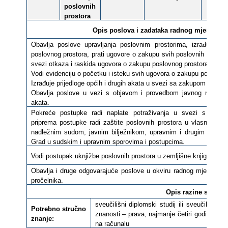
poslovnih
prostora
Opis poslova i zadataka radnog mjesta i
p
Obavlja poslove upravljanja poslovnim prostorima, izrađuje pr
poslovnog prostora, prati ugovore o zakupu svih poslovnih prosto
svezi otkaza i raskida ugovora o zakupu poslovnog prostora.
Vodi evidenciju o početku i isteku svih ugovora o zakupu poslovno
Izrađuje prijedloge općih i drugih akata u svezi sa zakupom poslov
Obavlja poslove u vezi s objavom i provedbom javnog natječaja
akata.
Pokreće postupke radi naplate potraživanja u svezi s korišt
priprema postupke radi zaštite poslovnih prostora u vlasništvu 
nadležnim sudom, javnim bilježnikom, upravnim i drugim javnopr
Grad u sudskim i upravnim sporovima i postupcima.
Vodi postupak uknjižbe poslovnih prostora u zemljišne knjige.
Obavlja i druge odgovarajuće poslove u okviru radnog mjesta, po 
pročelnika.
Opis razine standar
sveučilišni diplomski studij ili sveučilišni in
Potrebno stručno
znanosti – prava, najmanje četiri godina rad
znanje:
na računalu