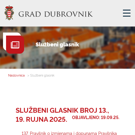
GRADSKA UPRAVA
Službeni glasnik
GRADONAČELNIK
MJESNA SAMOUPRAVA
GRADSKO VIJEĆE
Naslovnica
> Službeni glasnik
UPRAVNA TIJELA
ZA GRAĐANE
SAVJET MLADIH
SLUŽBENI GLASNIK BROJ 13.,
19. RUJNA 2025.
OBJAVLJENO: 19.09.25.
E-USLUGE
137. Pravilnik o izmjenama i dopunama Pravilnika