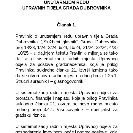
UNUTARNJEM REDU
UPRAVNIH TIJELA GRADA DUBROVNIKA
Članak 1.
Pravilnik o unutarnjem redu upravnih tijela Grada
Dubrovnika
(„Službeni glasnik“ Grada Dubrovnika
broj
18/23, 1/24, 2/24, 6/24, 19/24, 21/24, 22/24, 4/25
– u daljnjem tekstu Pravilnik) mijenja se tako
i 10/25
da se u
sistematizaciji radnih mjesta Upravnog
odjela za poslove gradonačelnika, koja je prilog
Pravilnika sukladno članku 21.
izvrši izmjena tako
da se otvori novo radno mjesto rednog broja 1.25.1.
Stručni suradnik I – glasnogovornik.
U sistematizaciji radnih mjesta Upravnog odjela za
proračun, financije i naplatu
, koja je prilog Pravilnika
sukladno članku 21. otvara se novo radno mjesto
rednog broja 3.4.1. Viši savjetnik – specijalist za
gradsku riznicu.
U sistematizaciji radnih mjesta Upravnog odjela za
gospodarenje imovinom, opće i pravne poslove
, koja