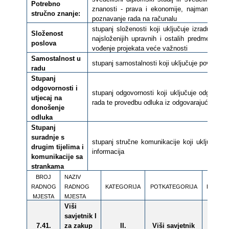
Potrebno
znanosti - prava i ekonomije, najmanje četi
stručno znanje:
poznavanje rada na računalu
stupanj složenosti koji uključuje izradu aka
Složenost
najsloženijih upravnih i ostalih predmeta iz 
poslova
vođenje projekata veće važnosti
Samostalnost u
stupanj samostalnosti koji uključuje povreme
radu
Stupanj
odgovornosti i
stupanj odgovornosti koji uključuje odgovorn
utjecaj na
rada te provedbu odluka iz odgovarajućeg pod
donošenje
odluka
Stupanj
suradnje s
stupanj stručne komunikacije koji uključuje k
drugim tijelima i
informacija
komunikacije sa
strankama
BROJ
NAZIV
RADNOG
RADNOG
KATEGORIJA
POTKATEGORIJA
RAZINA
MJESTA
MJESTA
Viši
savjetnik I
7.41.
za zakup
II.
Viši savjetnik
-