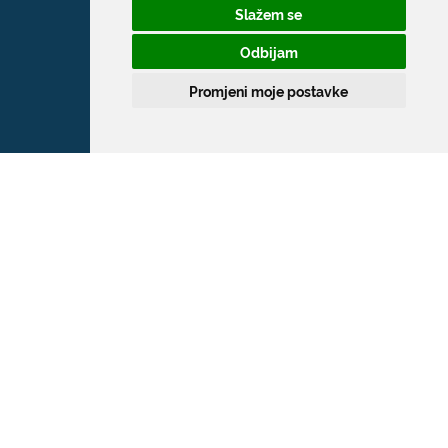
Slažem se
Odbijam
Promjeni moje postavke
Grad Dubrovnik
Pred Dvorom 1
20 000 Dubrovnik
T:
020 351 800
F:
020 321 528
E:
grad@dubrovnik.hr
OIB: 21712494719
MB: 02583020
IBAN: HR35 24070001 809800009
Kontakt za medije / Press contact