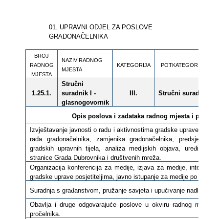
01. UPRAVNI ODJEL ZA POSLOVE
GRADONAČELNIKA
BROJ
NAZIV RADNOG
RADNOG
KATEGORIJA
POTKATEGORIJA
MJESTA
MJESTA
Stručni
1.25.1.
suradnik I -
III.
Stručni suradnik
glasnogovornik
Opis poslova i zadataka radnog mjesta i
približ
Izvještavanje javnosti o radu i aktivnostima gradske uprave Grad
rada gradonačelnika, zamjenika gradonačelnika, predsjednika 
gradskih upravnih tijela, analiza medijskih objava, uređivanje
stranice Grada Dubrovnika i društvenih mreža.
Organizacija konferencija za medije, izjava za medije, intervjua, 
gradske uprave posjetiteljima, javno istupanje za medije po nalogu 
Suradnja s građanstvom, pružanje savjeta i upućivanje nadležnim t
Obavlja i druge odgovarajuće poslove u okviru radnog mjesta, 
pročelnika.