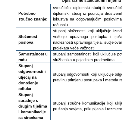
Opis razine standardnih mjerila za klas
sveučilišni diplomski studij ili sveučilišni integ
Potrebno
diplomski studij iz područja društvenih znan
stručno znanje:
iskustva na odgovarajućim poslovima, polože
računalu
stupanj složenosti koji uključuje izradu akat
Složenost
vođenje upravnoga postupka i rješavanje n
poslova
nadležnosti upravnoga tijela, sudjelovanje u iz
projekata veće važnosti
Samostalnost u
stupanj samostalnosti koji uključuje povremen
radu
službenika u pojedinim predmetima
Stupanj
odgovornosti i
stupanj odgovornosti koji uključuje odgovornos
utjecaj na
pravilnu primjenu postupaka i metoda rada te 
donošenje
odluka
Stupanj
suradnje s
stupanj stručne komunikacije koji uključuje k
drugim tijelima
pružanja savjeta, prikupljanja i razmjene inform
i komunikacije
sa strankama