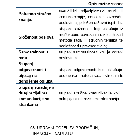
Opis razine standardnih m
sveučilišni prijediplomski studij ili str
Potrebno stručno
komunikologije, odnosa s javnošću, medij
znanje:
poslovima, položen državni ispit II razine,
stupanj složenosti koji uključuje izvršav
međusobno povezanih različitih zadaća u či
Složenost poslova
metoda rada ili stručnih tehnika te vođen
nadležnosti upravnog tijela;
Samostalnost u
stupanj samostalnosti koji je ograničen 
radu
poslovima
Stupanj
odgovornosti i
stupanj odgovornosti koji uključuje odgov
utjecaj na
postupaka, metoda rada i stručnih tehnika
donošenje odluka
Stupanj suradnje s
drugim tijelima i
stupanj stručne komunikacije koji uključu
komunikacije sa
prikupljanju ili razmjeni informacija
strankama
03. UPRAVNI ODJEL ZA PRORAČUN,
FINANCIJE I NAPLATU