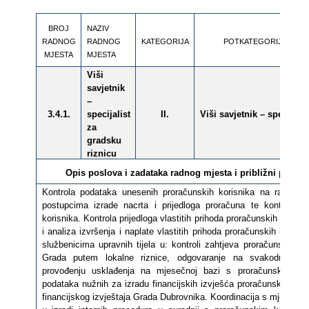
BROJ
NAZIV
RADNOG
RADNOG
KATEGORIJA
POTKATEGORIJA
MJESTA
MJESTA
Viši
savjetnik
–
3.4.1.
specijalist
II.
Viši savjetnik – specijalis
za
gradsku
riznicu
Opis poslova i zadataka radnog mjesta i
približni posto
Kontrola podataka unesenih proračunskih korisnika na razini g
postupcima izrade nacrta i prijedloga proračuna te kontrola p
korisnika. Kontrola prijedloga vlastitih prihoda proračunskih koris
i analiza izvršenja i naplate vlastitih prihoda proračunskih koris
službenicima upravnih tijela u: kontroli zahtjeva proračunskih ko
Grada putem lokalne riznice, odgovaranje na svakodnevne u
provođenju usklađenja na mjesečnoj bazi s proračunskim kori
podataka nužnih za izradu financijskih izvješća proračunskih koris
financijskog izvještaja Grada Dubrovnika. Koordinacija s mjerodavn