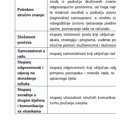
studij iz područja društvenih znanosti 
odgovarajućim poslovima, od čega najmanje če
Potrebno
te istaknuti rezultati u području povezanom
stručno znanje:
(regionalne) samouprave, a osobito sudjelovan
višegodišnje izvrsno rješavanje predmeta, obja
razine, poznavanje rada na računalu
stupanj složenosti posla koji uključuje obavlj
Složenost
akata, strategija i programa, vođenje projekata
poslova
stručne pomoći službenicima i dužnosnicima u 
Samostalnost u
stupanj samostalnosti koji uključuje rad u skl
radu
Stupanj
odgovornosti i
stupanj odgovornosti koji uključuje odgovorno
utjecaj na
primjenu postupaka i metoda rada, te donoše
donošenje
upravnoga tijela;
odluka
Stupanj
suradnje s
stupanj učestalosti stručnih komunikacija koji
drugim tijelima
svrhu pružanja savjeta.
i komunikacije
sa strankama