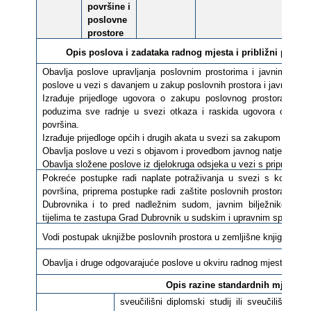
površine i
poslovne
prostore
Opis poslova i zadataka radnog mjesta i
približni posto
Obavlja poslove upravljanja poslovnim prostorima i javnim pov
poslove u vezi s davanjem u zakup poslovnih prostora i javnih pov
Izrađuje prijedloge ugovora o zakupu poslovnog prostora i jav
poduzima sve radnje u svezi otkaza i raskida ugovora o zakup
površina.
Izrađuje prijedloge općih i drugih akata u svezi sa zakupom poslovn
Obavlja poslove u vezi s objavom i provedbom javnog natječaja te 
Obavlja složene poslove iz djelokruga odsjeka u vezi s pripremom 
Pokreće postupke radi naplate potraživanja u svezi s korištenj
površina, priprema postupke radi zaštite poslovnih prostora i jav
Dubrovnika i to pred nadležnim sudom, javnim bilježnikom, u
tijelima te zastupa Grad Dubrovnik u sudskim i upravnim sporovim
Vodi postupak uknjižbe poslovnih prostora u zemljišne knjige.
Obavlja i druge odgovarajuće poslove u okviru radnog mjesta, po n
Opis razine standardnih mjerila z
sveučilišni diplomski studij ili sveučilišni inte