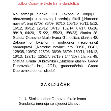
odbor Osnovne škole Ivana Gundulića
KONTAKTI
Na temelju članka 119. Zakona o odgoju i
obrazovanju u osnovnoj i srednjoj školi („Narodne
novine“, broj 87/08, 86/09, 92/10, 105/10, 90/11, 5/12,
16/12, 86/12, 126/12, 94/13, 152/14, 07/17, 68/18,
98/19, 64/20, 151/22, 155/23, 156/23), članka 28.
Statuta Osnovne škole Ivana Gundulića, članka 48.
Zakona o lokalnoj i područnoj (regionalnoj)
samoupravi („Narodne novine“ broj 33/01, 60/01,
129/05, 109/07, 125/08, 36/09, 36/09, 150/11, 144/12,
19/13, 137/15, 123/17, 98/19 i 144/20) i članka 48.
Statuta Grada Dubrovnika („Službeni glasnik Grada
Dubrovnika“ broj 2/21), gradonačelnik Grada
Dubrovnika donosi sljedeći
Z A K LJ U Č A K
1.
U Školski odbor Osnovne škole Ivana
Gundulića imenuju se sljedeći članovi: