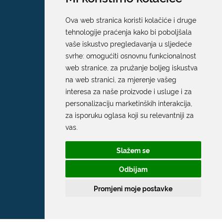
Ova web stranica koristi kolačiće i druge
tehnologije praćenja kako bi poboljšala
vaše iskustvo pregledavanja u sljedeće
svrhe:
omogućiti osnovnu funkcionalnost
web stranice
,
za pružanje boljeg iskustva
na web stranici
,
za mjerenje vašeg
interesa za naše proizvode i usluge i za
personalizaciju marketinških interakcija
,
za isporuku oglasa koji su relevantniji za
vas
.
Slažem se
Odbijam
Promjeni moje postavke
Grad Dubrovnik
Pred Dvorom 1
20 000 Dubrovnik