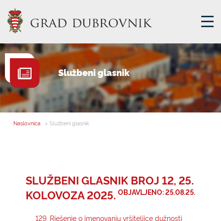
GRADSKA UPRAVA
Službeni glasnik
GRADONAČELNIK
MJESNA SAMOUPRAVA
GRADSKO VIJEĆE
Naslovnica
> Službeni glasnik
UPRAVNA TIJELA
ZA GRAĐANE
SAVJET MLADIH
SLUŽBENI GLASNIK BROJ 12, 25.
KOLOVOZA 2025.
OBJAVLJENO: 25.08.25.
E-USLUGE
129. Rješenje o imenovanju vršiteljice dužnosti