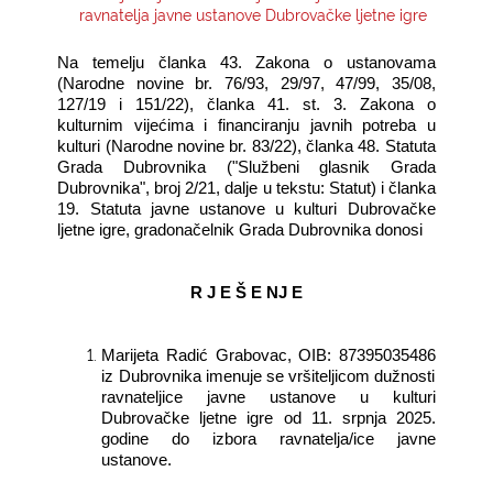
ravnatelja javne ustanove Dubrovačke ljetne igre
KONTAKTI
Na temelju članka 43. Zakona o ustanovama
(Narodne novine br. 76/93, 29/97, 47/99, 35/08,
127/19 i 151/22), članka 41. st. 3. Zakona o
kulturnim vijećima i financiranju javnih potreba u
kulturi (Narodne novine br. 83/22), članka 48. Statuta
Grada Dubrovnika ("Službeni glasnik Grada
Dubrovnika", broj 2/21, dalje u tekstu: Statut) i članka
19. Statuta javne ustanove u kulturi Dubrovačke
ljetne igre, gradonačelnik Grada Dubrovnika donosi
R J E Š E NJ E
Marijeta Radić Grabovac, OIB: 87395035486
iz Dubrovnika imenuje se vršiteljicom dužnosti
ravnateljice javne ustanove u kulturi
Dubrovačke ljetne igre od 11. srpnja 2025.
godine do izbora ravnatelja/ice javne
ustanove.