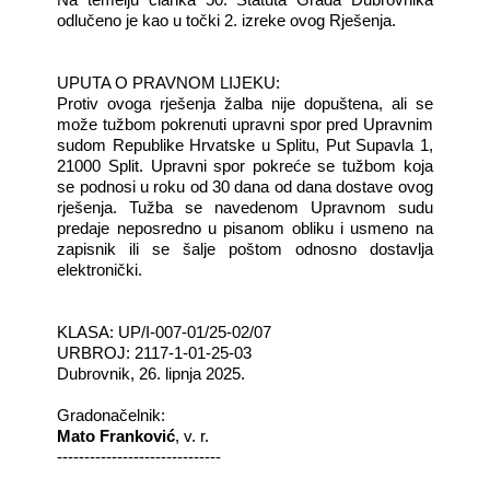
Na temelju članka 50. Statuta Grada Dubrovnika
odlučeno je kao u točki 2. izreke ovog Rješenja.
UPUTA O PRAVNOM LIJEKU:
Protiv ovoga rješenja žalba nije dopuštena, ali se
može tužbom pokrenuti upravni spor pred Upravnim
sudom Republike Hrvatske u Splitu, Put Supavla 1,
21000 Split. Upravni spor pokreće se tužbom koja
se podnosi u roku od 30 dana od dana dostave ovog
rješenja. Tužba se navedenom Upravnom sudu
predaje neposredno u pisanom obliku i usmeno na
zapisnik ili se šalje poštom odnosno dostavlja
elektronički.
KLASA: UP/I-007-01/25-02/07
URBROJ: 2117-1-01-25-03
Dubrovnik, 26. lipnja 2025.
Gradonačelnik:
Mato Franković
, v. r.
------------------------------