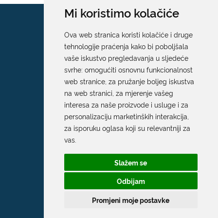
Mi koristimo kolačiće
Ova web stranica koristi kolačiće i druge
tehnologije praćenja kako bi poboljšala
vaše iskustvo pregledavanja u sljedeće
svrhe:
omogućiti osnovnu funkcionalnost
web stranice
,
za pružanje boljeg iskustva
na web stranici
,
za mjerenje vašeg
interesa za naše proizvode i usluge i za
personalizaciju marketinških interakcija
,
za isporuku oglasa koji su relevantniji za
vas
.
Slažem se
Odbijam
Promjeni moje postavke
Grad Dubrovnik
Pred Dvorom 1