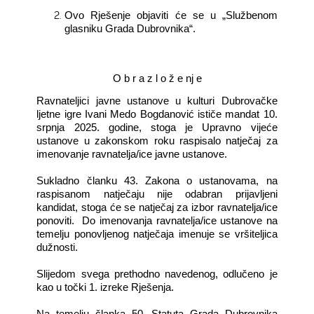
Ovo Rješenje objaviti će se u „Službenom
glasniku Grada Dubrovnika“.
O b r a z l o ž e nj e
Ravnateljici javne ustanove u kulturi Dubrovačke
ljetne igre Ivani Medo Bogdanović ističe mandat 10.
srpnja 2025. godine, stoga je Upravno vijeće
ustanove u zakonskom roku raspisalo natječaj za
imenovanje ravnatelja/ice javne ustanove.
Sukladno članku 43. Zakona o ustanovama, na
raspisanom natječaju nije odabran prijavljeni
kandidat, stoga će se natječaj za izbor ravnatelja/ice
ponoviti.
Do imenovanja ravnatelja/ice ustanove na
temelju ponovljenog natječaja imenuje se vršiteljica
dužnosti.
Slijedom svega prethodno navedenog, odlučeno je
kao u točki 1. izreke Rješenja.