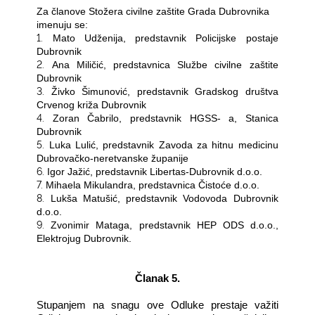
Za članove Stožera civilne zaštite Grada
Dubrovnika
imenuju se:
1.
Mato Udženija,
predstavnik Policijske postaje
Dubrovnik
2.
Ana Miličić, predstavnica Službe civilne zaštite
Dubrovnik
3.
Živko Šimunović, predstavnik Gradskog društva
Crvenog križa Dubrovnik
4.
Zoran Čabrilo,
predstavnik HGSS- a, Stanica
Dubrovnik
5.
Luka Lulić, predstavnik Zavoda za hitnu medicinu
Dubrovačko-neretvanske županije
6.
Igor Jažić, predstavnik Libertas-Dubrovnik d.o.o.
7.
Mihaela Mikulandra, predstavnica Čistoće d.o.o.
8.
Lukša Matušić, predstavnik Vodovoda Dubrovnik
d.o.o.
9.
Zvonimir Mataga, predstavnik HEP ODS d.o.o.,
Elektrojug Dubrovnik.
Članak 5.
Stupanjem na snagu ove Odluke prestaje važiti