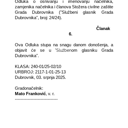
Odluka o osnivanju i imenovanju načelnika,
zamjenika načelnika i članova Stožera civilne zaštite
Grada Dubrovnika ("Službeni glasnik Grada
Dubrovnika", broj: 24/24).
Članak
6
.
Ova Odluka stupa na snagu danom donošenja, a
"Služben
objavit će se u
om glasniku
Grada
Dubrovnika"
.
KLASA:
240-01/25-02/10
URBROJ:
2117-1-01-25-13
Dubrovnik,
03. srpnja 2025.
Gradonačelnik:
Mato Franković
, v. r.
------------------------------