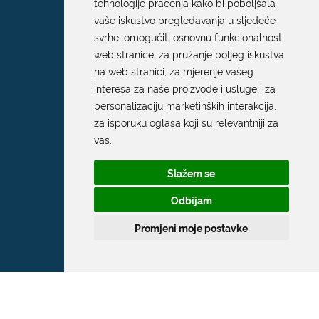
tehnologije praćenja kako bi poboljšala
vaše iskustvo pregledavanja u sljedeće
svrhe:
omogućiti osnovnu funkcionalnost
web stranice
,
za pružanje boljeg iskustva
na web stranici
,
za mjerenje vašeg
interesa za naše proizvode i usluge i za
personalizaciju marketinških interakcija
,
za isporuku oglasa koji su relevantniji za
vas
.
Slažem se
Odbijam
Promjeni moje postavke
Grad Dubrovnik
Pred Dvorom 1
20 000 Dubrovnik
T:
020 351 800