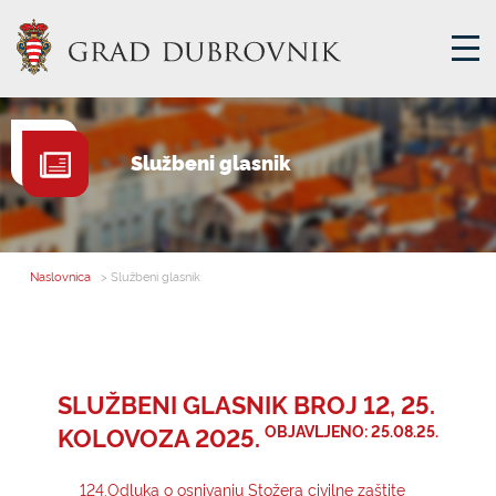
GRADSKA UPRAVA
Službeni glasnik
GRADONAČELNIK
MJESNA SAMOUPRAVA
GRADSKO VIJEĆE
Naslovnica
> Službeni glasnik
UPRAVNA TIJELA
ZA GRAĐANE
SAVJET MLADIH
SLUŽBENI GLASNIK BROJ 12, 25.
KOLOVOZA 2025.
OBJAVLJENO: 25.08.25.
E-USLUGE
124.Odluka o osnivanju Stožera civilne zaštite