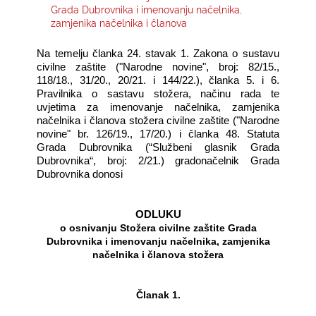
Grada Dubrovnika i imenovanju načelnika,
zamjenika načelnika i članova
KONTAKTI
N
a temelju članka
24
. stavak
1
. Zakona o
sustavu
civilne zaštite ("Narodne novine", broj: 82/15.,
118/18., 31/20., 20/21. i 144/22.), članka 5. i 6.
Pravilnika o sastavu stožera, načinu rada te
uvjetima za imenovanje načelnika, zamjenika
načelnika i članova stožera civilne zaštite ("Narodne
novine" br. 126/19., 17/20.)
i članka 4
8
. Statuta
Grada Dubrovnika (“Službeni glasnik Grada
Dubrovnika“, broj:
2
/
21.
) gradonačelnik Grada
Dubrovnika donosi
ODLUKU
o osnivanju Stožera civilne zaštite Grada
Dubrovnika i imenovanju načelnika, zamjenika
načelnika i članova stožera
Članak 1.