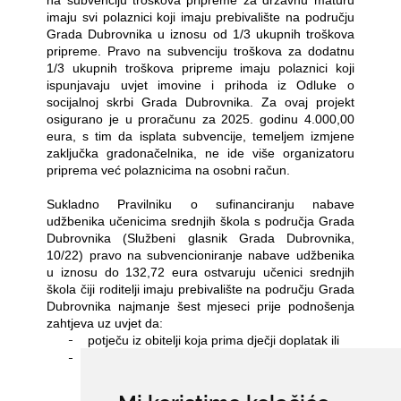
imaju svi polaznici koji imaju prebivalište na području
Grada Dubrovnika u iznosu od 1/3 ukupnih troškova
pripreme. Pravo na subvenciju troškova za dodatnu
1/3 ukupnih troškova pripreme imaju polaznici koji
ispunjavaju uvjet imovine i prihoda iz Odluke o
socijalnoj skrbi Grada Dubrovnika. Za ovaj projekt
osigurano je u proračunu za 2025. godinu 4.000,00
eura, s tim da isplata subvencije, temeljem izmjene
zaključka gradonačelnika, ne ide više organizatoru
priprema već polaznicima na osobni račun.
Sukladno Pravilniku o sufinanciranju nabave
udžbenika učenicima srednjih škola s područja Grada
Dubrovnika (Službeni glasnik Grada Dubrovnika,
10/22) pravo na subvencioniranje nabave udžbenika
u iznosu do 132,72 eura ostvaruju učenici srednjih
škola čiji roditelji imaju prebivalište na području Grada
Dubrovnika najmanje šest mjeseci prije podnošenja
zahtjeva uz uvjet da:
-
potječu iz obitelji koja prima dječji doplatak ili
-
potječu iz obitelji s troje i više djece
predškolskog uzrasta ili su na redovitom
školovanju.