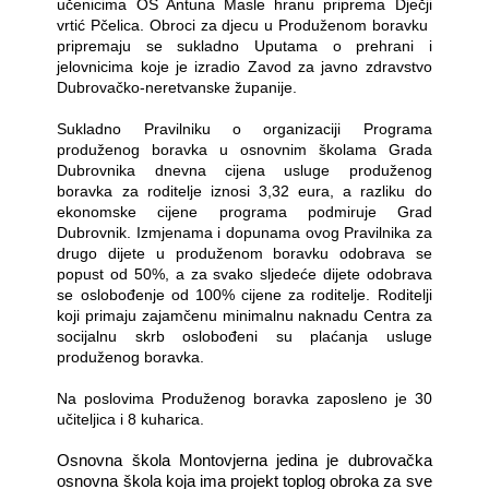
učenicima OŠ Antuna Masle hranu priprema Dječji
vrtić Pčelica. Obroci za djecu u Produženom boravku
pripremaju se sukladno Uputama o prehrani i
jelovnicima koje je izradio Zavod za javno zdravstvo
Dubrovačko-neretvanske županije.
Sukladno Pravilniku o organizaciji Programa
produženog boravka u osnovnim školama Grada
Dubrovnika dnevna cijena usluge produženog
boravka za roditelje iznosi 3,32 eura, a razliku do
ekonomske cijene programa podmiruje Grad
Dubrovnik. Izmjenama i dopunama ovog Pravilnika za
drugo dijete u produženom boravku odobrava se
popust od 50%, a za svako sljedeće dijete odobrava
se oslobođenje od 100% cijene za roditelje. Roditelji
koji primaju zajamčenu minimalnu naknadu Centra za
socijalnu skrb oslobođeni su plaćanja usluge
produženog boravka.
Na poslovima Produženog boravka zaposleno je 30
učiteljica i 8 kuharica.
Osnovna škola Montovjerna jedina je dubrovačka
osnovna škola koja ima projekt toplog obroka za sve