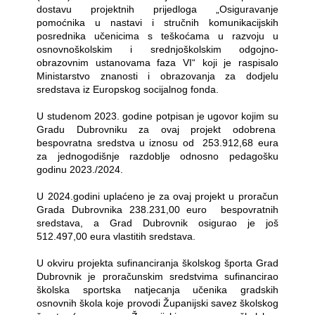
dostavu projektnih prijedloga „Osiguravanje
pomoćnika u nastavi i stručnih komunikacijskih
posrednika učenicima s teškoćama u razvoju u
osnovnoškolskim i srednjoškolskim odgojno-
obrazovnim ustanovama faza VI“ koji je raspisalo
Ministarstvo znanosti i obrazovanja za dodjelu
sredstava iz Europskog socijalnog fonda.
U studenom 2023. godine potpisan je ugovor kojim su
Gradu Dubrovniku za ovaj projekt odobrena
bespovratna sredstva u iznosu od
253.912,68 eura
za jednogodišnje razdoblje odnosno pedagošku
godinu 2023./2024.
U 2024.godini uplaćeno je za ovaj projekt u proračun
Grada Dubrovnika 238.231,00 euro
bespovratnih
sredstava, a Grad Dubrovnik osigurao je još
512.497,00 eura vlastitih sredstava.
U okviru projekta sufinanciranja školskog športa Grad
Dubrovnik je proračunskim sredstvima sufinancirao
školska sportska natjecanja učenika gradskih
osnovnih škola koje provodi Županijski savez školskog