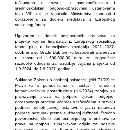
teškoćama u razvoju u osnovnoškolskim i
srednjoškolskim odgojno-obrazovnim ustanovama
faza VII“ koji je raspisalo Ministarstvo znanosti i
obrazovanja za dodjelu sredstava iz Europskog
socijalnog fonda.
Ugovorom o dodjeli bespovratnih sredstava za
projekte koji se financiraju iz Europskog socijalnog
fonda plus u financijskom razdoblju 2021.-2027.
odobrena su Gradu Dubrovniku bespovratna sredstva
u iznosu od 1.300.000,00 eura za trogodišnje
razdoblje odnosno za razdoblje trajanja projekta od
1.9.2024. do 1.9.2027. godine.
Sukladno Zakonu o osobnoj asistenciji (NN 71/23) te
Pravilniku o pomoćnicima u nastavi i stručnim
komunikacijskim posrednicima (NN/2024) zahtjev za
priznavanje prava na potporu tijekom odgojno-
obrazovnoga procesa učeniku s teškoćama u razvoju
podnosi roditelj javnoj ustanovi ili javna ustanova
pokreće postupak prema službenoj dužnosti. Stručno
povjerenstvo škole podnosi prijedlog o priznavanju
prava na potporu županijskom odjelu za poslove
obrazovanja koji na temelju prijedloga stručnog