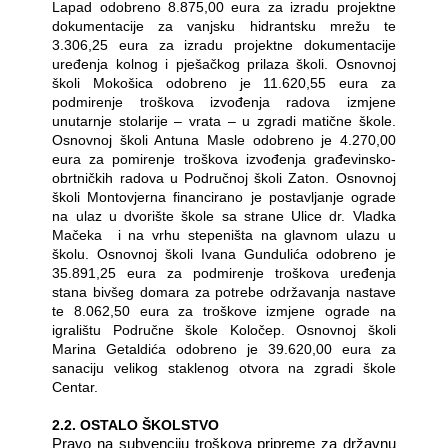
Lapad odobreno 8.875,00 eura za izradu projektne
dokumentacije za vanjsku hidrantsku mrežu te
3.306,25 eura za izradu projektne dokumentacije
uređenja kolnog i pješačkog prilaza školi. Osnovnoj
školi Mokošica odobreno je 11.620,55 eura za
podmirenje troškova izvođenja radova izmjene
unutarnje stolarije – vrata – u zgradi matične škole.
Osnovnoj školi Antuna Masle odobreno je 4.270,00
eura za pomirenje troškova izvođenja građevinsko-
obrtničkih radova u Područnoj školi Zaton. Osnovnoj
školi Montovjerna financirano je postavljanje ograde
na ulaz u dvorište škole sa strane Ulice dr. Vladka
Mačeka
i na vrhu stepeništa na glavnom ulazu u
školu. Osnovnoj školi Ivana Gundulića odobreno je
35.891,25 eura za podmirenje troškova uređenja
stana bivšeg domara za potrebe održavanja nastave
te 8.062,50 eura za troškove izmjene ograde na
igralištu Područne škole Koločep. Osnovnoj školi
Marina Getaldića odobreno je 39.620,00 eura za
sanaciju velikog staklenog otvora na zgradi škole
Centar.
2.2. OSTALO ŠKOLSTVO
Pravo na subvenciju troškova pripreme za državnu