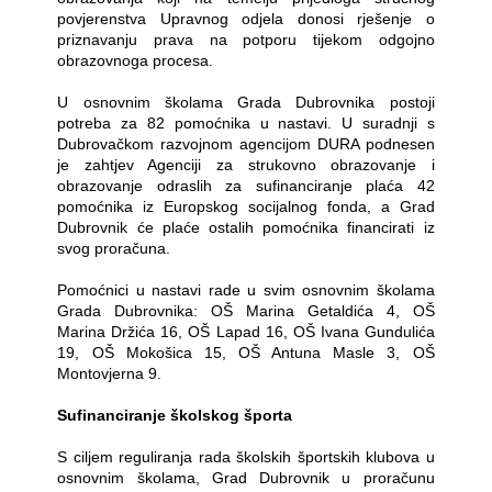
povjerenstva Upravnog odjela donosi rješenje o
priznavanju prava na potporu tijekom odgojno
obrazovnoga procesa.
U osnovnim školama Grada Dubrovnika postoji
potreba za 82 pomoćnika u nastavi. U suradnji s
Dubrovačkom razvojnom agencijom DURA podnesen
je zahtjev Agenciji za strukovno obrazovanje i
obrazovanje odraslih za sufinanciranje plaća 42
pomoćnika iz Europskog socijalnog fonda, a Grad
Dubrovnik će plaće ostalih pomoćnika financirati iz
svog proračuna.
Pomoćnici u nastavi rade u svim osnovnim školama
Grada Dubrovnika: OŠ Marina Getaldića 4, OŠ
Marina Držića 16, OŠ Lapad 16, OŠ Ivana Gundulića
19, OŠ Mokošica 15, OŠ Antuna Masle 3, OŠ
Montovjerna 9.
Sufinanciranje školskog športa
S ciljem reguliranja rada školskih športskih klubova u
osnovnim školama, Grad Dubrovnik u proračunu