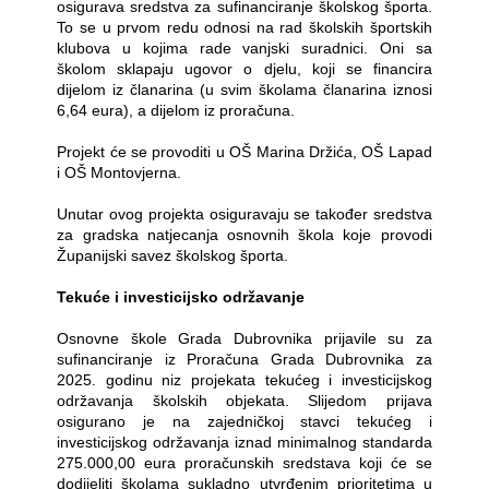
osigurava sredstva za sufinanciranje školskog športa.
To se u prvom redu odnosi na rad školskih športskih
klubova u kojima rade vanjski suradnici. Oni sa
školom sklapaju ugovor o djelu, koji se financira
dijelom iz članarina (u svim školama članarina iznosi
6,64 eura), a dijelom iz proračuna.
Projekt će se provoditi u OŠ Marina Držića, OŠ Lapad
i OŠ Montovjerna.
Unutar ovog projekta osiguravaju se također sredstva
za gradska natjecanja osnovnih škola koje provodi
Županijski savez školskog športa.
Tekuće i investicijsko održavanje
Osnovne škole Grada Dubrovnika prijavile su za
sufinanciranje iz Proračuna Grada Dubrovnika za
2025. godinu niz projekata tekućeg i investicijskog
održavanja školskih objekata. Slijedom prijava
osigurano je na zajedničkoj stavci tekućeg i
investicijskog održavanja iznad minimalnog standarda
275.000,00 eura proračunskih sredstava koji će se
dodijeliti školama sukladno utvrđenim prioritetima u