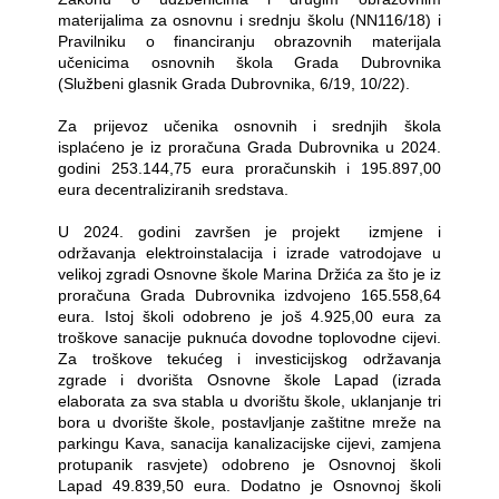
materijalima za osnovnu i srednju školu (NN116/18) i
Pravilniku o financiranju obrazovnih materijala
učenicima osnovnih škola Grada Dubrovnika
(Službeni glasnik Grada Dubrovnika, 6/19, 10/22).
Za prijevoz učenika osnovnih i srednjih škola
isplaćeno je iz proračuna Grada Dubrovnika u 2024.
godini 253.144,75 eura proračunskih i 195.897,00
eura decentraliziranih sredstava.
U 2024. godini završen je projekt
izmjene i
održavanja elektroinstalacija i izrade vatrodojave u
velikoj zgradi Osnovne škole Marina Držića za što je iz
proračuna Grada Dubrovnika izdvojeno 165.558,64
eura. Istoj školi odobreno je još 4.925,00 eura za
troškove sanacije puknuća dovodne toplovodne cijevi.
Za troškove tekućeg i investicijskog održavanja
zgrade i dvorišta Osnovne škole Lapad (izrada
elaborata za sva stabla u dvorištu škole, uklanjanje tri
bora u dvorište škole, postavljanje zaštitne mreže na
parkingu Kava, sanacija kanalizacijske cijevi, zamjena
protupanik rasvjete) odobreno je Osnovnoj školi
Lapad 49.839,50 eura. Dodatno je Osnovnoj školi