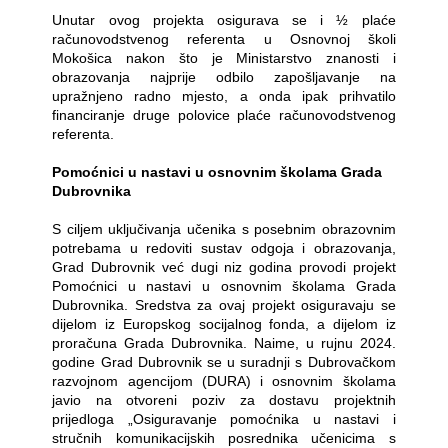
Unutar ovog projekta osigurava se i ½ plaće
računovodstvenog referenta u Osnovnoj školi
Mokošica nakon što je Ministarstvo znanosti i
obrazovanja najprije odbilo zapošljavanje na
upražnjeno radno mjesto, a onda ipak prihvatilo
financiranje druge polovice plaće računovodstvenog
referenta.
Pomoćnici u nastavi u osnovnim školama Grada
Dubrovnika
S ciljem uključivanja učenika s posebnim obrazovnim
potrebama u redoviti sustav odgoja i obrazovanja,
Grad Dubrovnik već dugi niz godina provodi projekt
Pomoćnici u nastavi u osnovnim školama Grada
Dubrovnika. Sredstva za ovaj projekt osiguravaju se
dijelom iz Europskog socijalnog fonda, a dijelom iz
proračuna Grada Dubrovnika.
Naime, u rujnu 2024.
godine Grad Dubrovnik se u suradnji s Dubrovačkom
razvojnom agencijom (DURA) i osnovnim školama
javio na otvoreni poziv za dostavu projektnih
prijedloga „Osiguravanje pomoćnika u nastavi i
stručnih komunikacijskih posrednika učenicima s