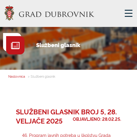
GRADSKA UPRAVA
Službeni glasnik
GRADONAČELNIK
MJESNA SAMOUPRAVA
GRADSKO VIJEĆE
Naslovnica
> Službeni glasnik
UPRAVNA TIJELA
ZA GRAĐANE
SAVJET MLADIH
SLUŽBENI GLASNIK BROJ 5, 28.
VELJAČE 2025
OBJAVLJENO: 28.02.25.
E-USLUGE
46. Program javnih potreba u školstvu Grada