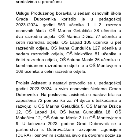
sredstvima u proračunu.
Uslugu Produženog boravka u sedam osnovnih škola
Grada Dubrovnika koristilo je u pedagoškoj
2023./2024. godini 563 učenika 1. i 2. razreda
osnovnih škola: OŠ Marina Getaldića 38 učenika u
dva razredna odjela, OŠ Marina Držića 77 učenika u
četiri razredna odjela, OŠ Lapad 105 učenika u pet
razrednih odjela, OŠ Ivana Gundulića 127 učenika u
sedam razrednih odjela, OŠ Mokošica 81 učenika u
četiri razredna odjela, OŠ Antuna Masle 26 učenika u
kombiniranom razrednom odjelu te u OŠ Montovjerna
109 učenika u četiri razredna odjela.
Projekt Asistent u nastavi provodio se u pedagoškoj
godini 2023./2024. u svim osnovnim školama Grada
Dubrovnika. Na poslovima asistenta u nastavi bila su
zaposlena 72 pomoćnika za 74 djece s teškoćama u
razvoju:
u OŠ Marina Getaldića 5, OŠ Marina Držića
12, OŠ Lapad 14, OŠ Ivana Gundulića 18, OŠ
Mokošica 12, OŠ Antuna Masle 2 i u OŠ Montovjerna
9. U kolovozu 2023. godine Grad Dubrovnik se u
partnerstvu s Dubrovačkom razvojnom agencijom
(DURA) i osnovnim školama javio na otvoreni poziv za