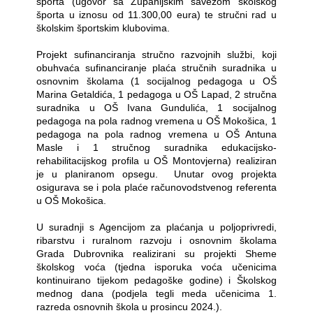
športa (ugovor sa Županijskim savezom školskog
športa u iznosu od 11.300,00 eura) te stručni rad u
školskim športskim klubovima.
Projekt sufinanciranja stručno razvojnih službi, koji
obuhvaća sufinanciranje plaća stručnih suradnika u
osnovnim školama (1 socijalnog pedagoga u OŠ
Marina Getaldića, 1 pedagoga u OŠ Lapad, 2 stručna
suradnika u OŠ Ivana Gundulića, 1 socijalnog
pedagoga na pola radnog vremena u OŠ Mokošica, 1
pedagoga na pola radnog vremena u OŠ Antuna
Masle i 1 stručnog suradnika edukacijsko-
rehabilitacijskog profila u OŠ Montovjerna) realiziran
je u planiranom opsegu.
Unutar ovog projekta
osigurava se i pola plaće računovodstvenog referenta
u OŠ Mokošica.
U suradnji s Agencijom za plaćanja u poljoprivredi,
ribarstvu i ruralnom razvoju i osnovnim školama
Grada Dubrovnika realizirani su projekti Sheme
školskog voća (tjedna isporuka voća učenicima
kontinuirano tijekom pedagoške godine) i Školskog
mednog dana (podjela tegli meda učenicima 1.
razreda osnovnih škola u prosincu 2024.).