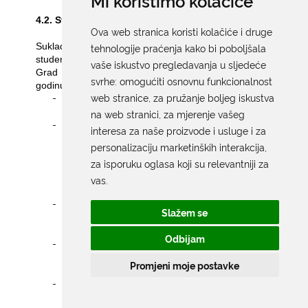
Mi koristimo kolačiće
4.2. Stipendije i krediti za školovanje
Ova web stranica koristi kolačiće i druge
Sukladno Pravilniku o stipendiranju učenika i
tehnologije praćenja kako bi poboljšala
studenata (Službeni glasnik Grada Dubrovnika 26/24)
vaše iskustvo pregledavanja u sljedeće
Grad Dubrovnik je raspisao natječaje za školsku
svrhe:
omogućiti osnovnu funkcionalnost
godinu 2024./2025. i to:
-
web stranice
,
za pružanje boljeg iskustva
natječaj za učenike i studente koji su djeca
stradalnika iz Domovinskog rata
na web stranici
,
za mjerenje vašeg
-
natječaj za nadarene studente: 10 stipendija u
interesa za naše proizvode i usluge i za
području prirodnih, tehničkih i biotehničkih
personalizaciju marketinških interakcija
,
znanosti te području biomedicine i zdravstva,
za isporuku oglasa koji su relevantniji za
10 stipendija u području društvenih i
humanističkih znanosti i 2 stipendije u
vas
.
umjetničkom području
-
natječaj za učenike i studente u deficitarnim
Slažem se
zanimanjima: 11 stipendija za učenike i 21
stipendiju za studente,
Odbijam
-
natječaj za učenike i studente iz obitelji slabijeg
imovnog stanja: 6 stipendija za učenike i 10
Promjeni moje postavke
stipendija za studente
-
natječaj za studente koji su osobe s
invaliditetom