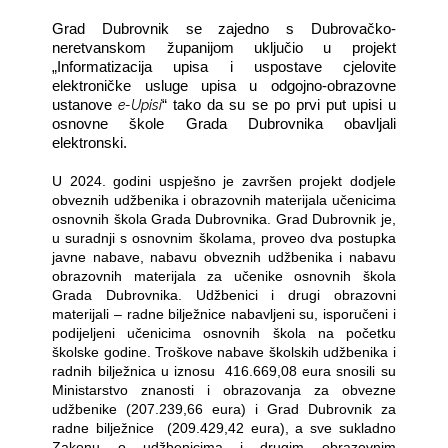
Grad Dubrovnik se zajedno s Dubrovačko-
neretvanskom županijom uključio u projekt
„Informatizacija upisa i uspostave cjelovite
elektroničke usluge upisa u odgojno-obrazovne
e-Upisi
ustanove
“ tako da su se po prvi put upisi u
osnovne škole Grada Dubrovnika obavljali
elektronski.
U 2024. godini uspješno je završen projekt dodjele
obveznih udžbenika i obrazovnih materijala učenicima
osnovnih škola Grada Dubrovnika. Grad Dubrovnik je,
u suradnji s osnovnim školama, proveo dva postupka
javne nabave, nabavu obveznih udžbenika i nabavu
obrazovnih materijala za učenike osnovnih škola
Grada Dubrovnika. Udžbenici i drugi obrazovni
materijali – radne bilježnice nabavljeni su, isporučeni i
podijeljeni učenicima osnovnih škola na početku
školske godine. Troškove nabave školskih udžbenika i
radnih bilježnica u iznosu
416.669,08 eura snosili su
Ministarstvo znanosti i obrazovanja za obvezne
udžbenike (207.239,66 eura) i Grad Dubrovnik za
radne bilježnice
(209.429,42 eura), a sve sukladno
Zakonu o udžbenicima i drugim obrazovnim