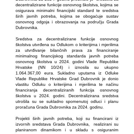
decentralizirane funkcije osnovnog školstva, kojima se
osigurava minimalni financijski standard te sredstva
širih javnih potreba, kojima se obogaćuje sustav
osnovnog odgoja i obrazovanja na području Grada
Dubrovnika.
Sredstva za decentralizirane funkcije osnovnog
školstva utvrđena su Odlukom o kriterijima i mjerilima
za utvrđivanje bilančnih prava za financiranje
minimalnog financijskog standarda javnih potreba
osnovnog školstva u 2024. godini Vlade Republike
Hrvatske (NN 10/24) i iznosila su ukupno
1.064.367,00 eura. Sukladno uputama iz Odluke
Vlade Republike Hrvatske Grad Dubrovnik je donio
vlastitu Odluku o kriterijima i mjerilima te načinu
financiranja decentraliziranih funkcija osnovnog
školstva u 2024. godini. Decentralizirana sredstva
utrošila su se sukladno spomenutoj odluci i planu
proračuna Grada Dubrovnika za 2024. godinu.
Projekti širih javnih potreba, koji su financirani iz
izvornih sredstava Grada Dubrovnika,
realizirani su
planiranom dinamikom i u skladu s osiguranim