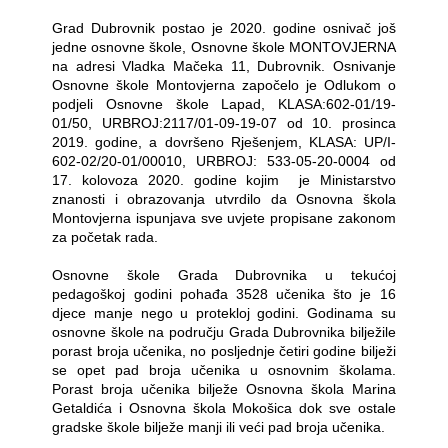
Grad Dubrovnik postao je 2020. godine osnivač još
jedne osnovne škole, Osnovne škole MONTOVJERNA
na adresi Vladka Mačeka 11, Dubrovnik. Osnivanje
Osnovne škole Montovjerna započelo je Odlukom o
podjeli Osnovne škole Lapad, KLASA:602-01/19-
01/50, URBROJ:2117/01-09-19-07 od 10. prosinca
2019. godine, a dovršeno Rješenjem, KLASA: UP/I-
602-02/20-01/00010, URBROJ: 533-05-20-0004 od
17. kolovoza 2020. godine kojim
je Ministarstvo
znanosti i obrazovanja utvrdilo da Osnovna škola
Montovjerna ispunjava sve uvjete propisane zakonom
za početak rada.
Osnovne škole Grada Dubrovnika u tekućoj
pedagoškoj godini pohađa 3528 učenika što je 16
djece manje nego u protekloj godini. Godinama su
osnovne škole na području Grada Dubrovnika bilježile
porast broja učenika, no posljednje četiri godine bilježi
se opet pad broja učenika u osnovnim školama.
Porast broja učenika bilježe Osnovna škola Marina
Getaldića i Osnovna škola Mokošica dok sve ostale
gradske škole bilježe manji ili veći pad broja učenika.