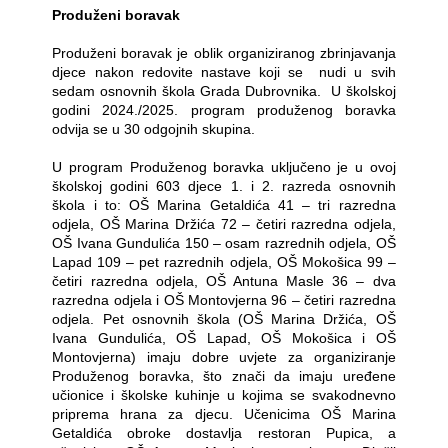
Produženi boravak
Produženi boravak je oblik organiziranog zbrinjavanja
djece nakon redovite nastave koji se
nudi u svih
sedam osnovnih škola Grada Dubrovnika.
U školskoj
godini 2024./2025. program produženog boravka
odvija se u 30 odgojnih skupina.
U program Produženog boravka uključeno je u ovoj
školskoj godini 603 djece 1. i 2. razreda osnovnih
škola i to: OŠ Marina Getaldića 41 – tri razredna
odjela, OŠ Marina Držića 72 – četiri razredna odjela,
OŠ Ivana Gundulića 150 – osam razrednih odjela, OŠ
Lapad 109 – pet razrednih odjela, OŠ Mokošica 99 –
četiri razredna odjela, OŠ Antuna Masle 36 – dva
razredna odjela i OŠ Montovjerna 96 – četiri razredna
odjela. Pet osnovnih škola (OŠ Marina Držića, OŠ
Ivana Gundulića, OŠ Lapad, OŠ Mokošica i OŠ
Montovjerna) imaju dobre uvjete za organiziranje
Produženog boravka, što znači da imaju uređene
učionice i školske kuhinje u kojima se svakodnevno
priprema hrana za djecu. Učenicima OŠ Marina
Getaldića obroke dostavlja restoran Pupica, a