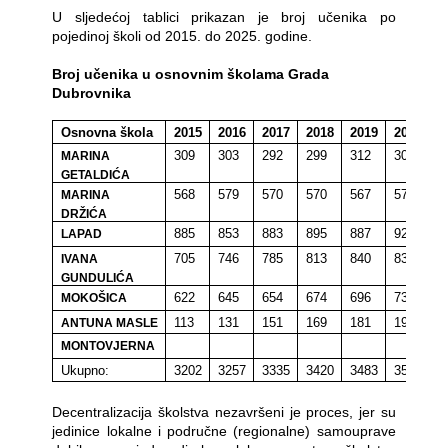
U sljedećoj tablici prikazan je broj učenika po
pojedinoj školi od 2015. do 2025. godine.
Broj učenika u osnovnim školama Grada
Dubrovnika
Osnovna škola
2015
2016
2017
2018
2019
2020
2
309
303
292
299
312
305
MARINA
GETALDIĆA
568
579
570
570
567
578
MARINA
DRŽIĆA
885
853
883
895
887
922
LAPAD
705
746
785
813
840
839
IVANA
GUNDULIĆA
622
645
654
674
696
735
MOKOŠICA
113
131
151
169
181
193
ANTUNA MASLE
MONTOVJERNA
Ukupno:
3202
3257
3335
3420
3483
3572
3
Decentralizacija školstva nezavršeni je proces, jer su
jedinice lokalne i područne (regionalne) samouprave