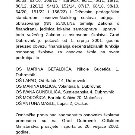
86/09, 92/10, 105/10 - ispravak, 90/11, 5/12, 16/12,
86/12, 126/12, 94/13, 152/14, 07/17, 68/18, 98/19,
64/20, 151/22 i 156/23) i Državnim pedagoškim
standardom osnovnoškolskog sustava odgoja i
obrazovanja (NN 63/08).Na temelju Zakona o
financiranju jedinica lokalne samouprave i uprave i
tada važećeg Zakona o osnovnom školstvu Grad
Dubrovnik je počevši od 1. srpnja 2001. godine
preuzeo obvezu financiranja decentraliziranih funkcija
osnovnog školstva za osnovne škole na svom
području i to:
OŠ MARINA GETALDIĆA, Nikole Gučetića 1,
Dubrovnik
OŠ LAPAD, Od Batale 14, Dubrovnik
OŠ MARINA DRŽIĆA, Volantina 6, Dubrovnik
OŠ IVANA GUNDULIĆA, Sustjepanska 4, Dubrovnik
OŠ MOKOŠICA, Bartola Kašića 20, Mokošica
OŠ ANTUNA MASLE, Lujaci 2, Orašac
Osnivačka prava nad spomenutim osnovnim školama
prenesena su na Grad Dubrovnik Odlukom
Ministarstva prosvjete i športa od 20. veljače 2002.
godine.