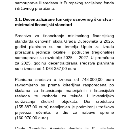
samouprave ili sredstva iz Europskog socijalnog fonda
i državnog proračuna.
3.1. Decentralizirane funkcije osnovnog školstva -
minimalni financijski standard
Sredstva za financiranje minimalnog financijskog
standarda osnovnih škola Grada Dubrovnika u 2025.
godini planirana su na temelju Uputa za izradu
proračuna jedinica lokalne i područne (regionalne)
samouprave za razdoblje 2025. – 2027. U proračunu
za 2025. godinu decentralizirana sredstva planirana
su u iznosu od 1.064.357,00 eura.
Planirana sredstva u iznosu od 748.000,00 eura
ravnomjerno su prema kriterijima raspoređena po
školama za financiranje materijalnih i financijskih
rashoda te rashoda za tekuće i investicijsko
održavanje školskih objekata. Dio sredstava
(155.387,00 eura) namijenjen je podmirenju troškova
prijevoza učenika, a dio za nabavu opreme
(
160.970,00 eura).
Vlada Republike Hrvatske donijela je 31. siječnja