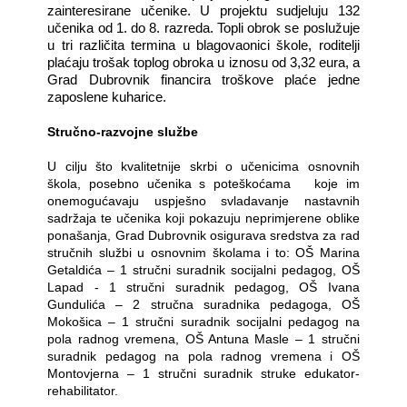
zainteresirane učenike. U projektu sudjeluju 132
učenika od 1. do 8. razreda. Topli obrok se poslužuje
u tri različita termina u blagovaonici škole, roditelji
plaćaju trošak toplog obroka u iznosu od 3,32 eura, a
Grad Dubrovnik financira troškove plaće jedne
zaposlene kuharice.
Stručno-razvojne službe
U cilju što kvalitetnije skrbi o učenicima osnovnih
škola, posebno učenika s poteškoćama
koje im
onemogućavaju uspješno svladavanje nastavnih
sadržaja te učenika koji pokazuju neprimjerene oblike
ponašanja, Grad Dubrovnik osigurava sredstva za rad
stručnih službi u osnovnim školama i to: OŠ Marina
Getaldića – 1 stručni suradnik socijalni pedagog, OŠ
Lapad - 1 stručni suradnik pedagog, OŠ Ivana
Gundulića – 2 stručna suradnika pedagoga, OŠ
Mokošica – 1 stručni suradnik socijalni pedagog na
pola radnog vremena, OŠ Antuna Masle – 1 stručni
suradnik pedagog na pola radnog vremena i OŠ
Montovjerna – 1 stručni suradnik struke edukator-
rehabilitator.