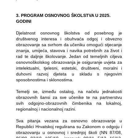
3. PROGRAM OSNOVNOG ŠKOLSTVA U 2025.
GODINI
Djelatnost osnovnog školstva od posebnog je
društvenog interesa i obuhvaća odgoj i obvezno
obrazovanje sa svrhom da učeniku omogući stjecanje
znanja, umijeća, stavova i navika potrebnih za život i
rad te daljnje školovanje. Jedan od temeljnih ciljeva
osnovnoškolskog obrazovanja je osiguranje uvjeta za
intelektualni, tjelesni, estetski, društveni, moralni i
duhovni razvoj djeteta u skladu s njegovim
sposobnostima i sklonostima.
Temelji se, između ostalog, na načelu jednakosti
obrazovnih šansi za sve učenike te na partnerstvu
svih odgojno-obrazovnih čimbenika na lokalnoj,
regionalnoj i nacionalnoj razini.
Sva pitanja vezana za osnovno obrazovanje u
Republici Hrvatskoj regulirana su Zakonom o odgoju i
obrazovanju u osnovnoj i srednjoj školi (NN 87/08,