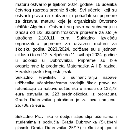
maturu ostvarilo je tijekom 2024. godine
16 učenika
četvrtog razreda srednje škole. Svi učenici koji su
ostvarili pravo na subvenciju pohađali su pripreme
za državnu maturu koje je organiziralo Otvoreno
učilište Algebra.
Ostvarili su pravo na subvenciju u
iznosu od 1/3 ukupnih troškova pripreme za što je
utrošeno 2.189,11 eura. Sukladno izvješću
organizatora pripreme za državnu maturu za
školsku godinu 2023./2024. održane su u jednom
ciklusu i to od 12. veljače do 11. svibnja 2024. godine
u učionici u Dubrovniku. Pripreme su bile
organizirane iz predmeta Matematika A i B razine,
Hrvatski jezik i Engleski jezik.
Sukladno Pravilniku o sufinanciranju nabave
udžbenika učenicima/cama srednjih škola pravo na
refundaciju za nabavu udžbenika u iznosu do 132,72
eura ostvarila su 223 srednjoškolca. Iz proračuna
Grada Dubrovnika potrošeno je za ovu namjenu
26.786,75 eura.
Sukladno Pravilniku o dodjeli stipendija učenicima i
studentima s područja Grada Dubrovnika (Službeni
glasnik Grada Dubrovnika 25/17) u školskoj godini