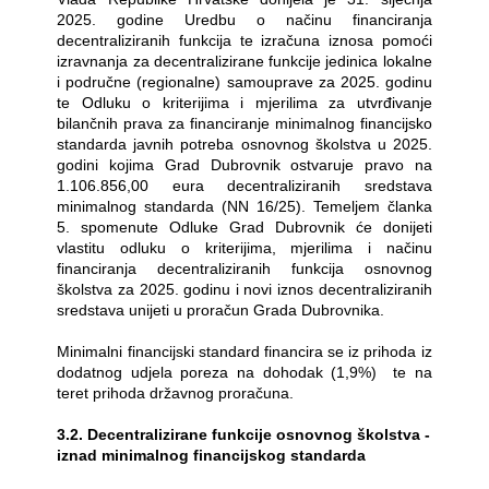
2025. godine Uredbu o načinu financiranja
decentraliziranih funkcija te izračuna iznosa pomoći
izravnanja za decentralizirane funkcije jedinica lokalne
i područne (regionalne) samouprave za 2025. godinu
te Odluku o kriterijima i mjerilima za utvrđivanje
bilančnih prava za financiranje minimalnog financijsko
standarda javnih potreba osnovnog školstva u 2025.
godini kojima Grad Dubrovnik ostvaruje pravo na
1.106.856,00 eura decentraliziranih sredstava
minimalnog standarda (NN 16/25). Temeljem članka
5. spomenute Odluke Grad Dubrovnik će donijeti
vlastitu odluku o kriterijima, mjerilima i načinu
financiranja decentraliziranih funkcija osnovnog
školstva za 2025. godinu i novi iznos decentraliziranih
sredstava unijeti u proračun Grada Dubrovnika.
Minimalni financijski standard financira se iz prihoda iz
dodatnog udjela poreza na dohodak (1,9%)
te na
teret prihoda državnog proračuna.
3.2. Decentralizirane funkcije osnovnog školstva -
iznad minimalnog financijskog standarda