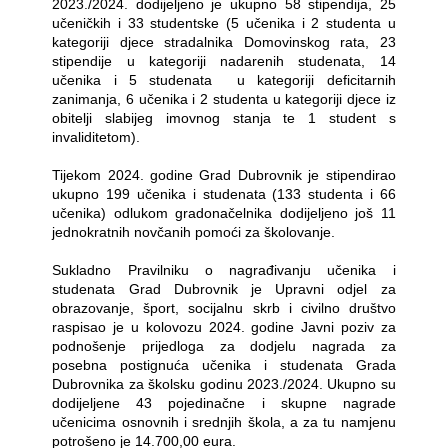
2023./2024. dodijeljeno je ukupno 58 stipendija, 25
učeničkih i 33 studentske (5 učenika i 2 studenta u
kategoriji djece stradalnika Domovinskog rata, 23
stipendije u kategoriji nadarenih studenata, 14
učenika i 5 studenata
u kategoriji deficitarnih
zanimanja, 6 učenika i 2 studenta u kategoriji djece iz
obitelji slabijeg imovnog stanja te 1 student s
invaliditetom).
Tijekom 2024. godine Grad Dubrovnik je stipendirao
ukupno 199 učenika i studenata (133 studenta i 66
učenika) odlukom gradonačelnika dodijeljeno još 11
jednokratnih novčanih pomoći za školovanje.
Sukladno Pravilniku o nagrađivanju učenika i
studenata Grad Dubrovnik je Upravni odjel za
obrazovanje, šport, socijalnu skrb i civilno društvo
raspisao je u kolovozu 2024. godine Javni poziv za
podnošenje prijedloga za dodjelu nagrada za
posebna postignuća učenika i studenata Grada
Dubrovnika za školsku godinu 2023./2024. Ukupno su
dodijeljene 43 pojedinačne i skupne nagrade
učenicima osnovnih i srednjih škola, a za tu namjenu
potrošeno je 14.700,00 eura.