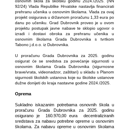
osnovnih škola za školsku godinu 2024./2025. (NN
92/24) Vlada Republike Hrvatske nastavlja financirati
prehranu učenika u osnovnim školama. Vlada za ovaj
projekt osigurava u državnom proračunu 1,33 eura po
danu po učeniku. Grad Dubrovnik proveo je u ovom
projektu postupak javne nabave te sklopio ugovor o
izradi i dostavi obroka za prehranu učenika u
osnovnim školama Grada Dubrovnika s tvrtkom
Tabono j.d.o.o. iz Dubrovnika.
U proračunu Grada Dubrovnika za 2025. godinu
osigurat će se sredstva za povećanje sigurnosti u
osnovnim školama Grada Dubrovnika (sigurnosne
brave/vrata, videonadzor, zaštitari) u skladu s Planom
sigurnosti školskih ustanova koje su školske ustanove
dužne donijeti do kraja nastavne godine 2024./2025.
Oprema
Sukladno iskazanim potrebama osnovnih škola u
proračunu Grada Dubrovnika za 2025. godinu
osigurano je
160.970,00 eura
decentraliziranih
sredstava za nabavu potrebne opreme u osnovnim
školama. Za nabavu opreme u osnovnim školama