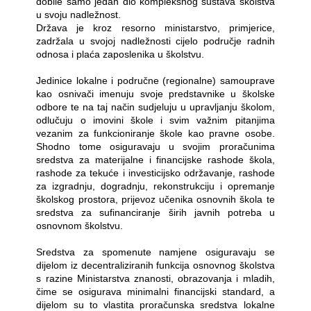
dobile samo jedan dio kompleksnog sustava školstva
u svoju nadležnost.
Država je kroz resorno ministarstvo, primjerice,
zadržala u svojoj nadležnosti cijelo područje radnih
odnosa i plaća zaposlenika u školstvu.
Jedinice lokalne i područne (regionalne) samouprave
kao osnivači imenuju svoje predstavnike u školske
odbore te na taj način sudjeluju u upravljanju školom,
odlučuju o imovini škole i svim važnim pitanjima
vezanim za funkcioniranje škole kao pravne osobe.
Shodno tome osiguravaju u svojim proračunima
sredstva za materijalne i financijske rashode škola,
rashode za tekuće i investicijsko održavanje, rashode
za izgradnju, dogradnju, rekonstrukciju i opremanje
školskog prostora, prijevoz učenika osnovnih škola te
sredstva za sufinanciranje širih javnih potreba u
osnovnom školstvu.
Sredstva za spomenute namjene osiguravaju se
dijelom iz decentraliziranih funkcija osnovnog školstva
s razine Ministarstva znanosti, obrazovanja i mladih,
čime se osigurava minimalni financijski standard, a
dijelom su to vlastita proračunska sredstva lokalne