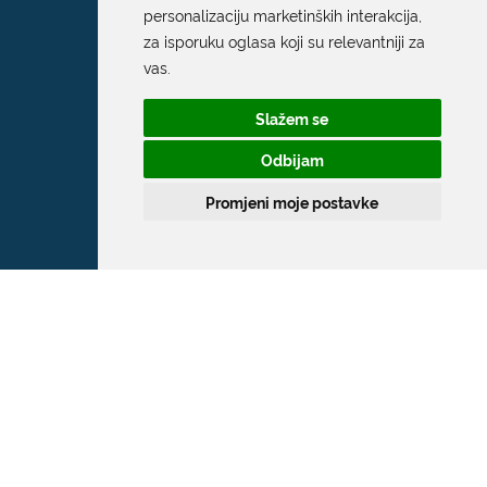
personalizaciju marketinških interakcija
,
za isporuku oglasa koji su relevantniji za
vas
.
Slažem se
Odbijam
Promjeni moje postavke
Grad Dubrovnik
Pred Dvorom 1
20 000 Dubrovnik
T:
020 351 800
F:
020 321 528
E:
grad@dubrovnik.hr
OIB: 21712494719