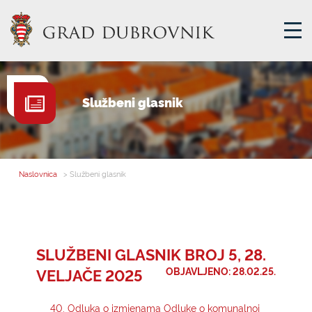
GRADSKA UPRAVA
Službeni glasnik
GRADONAČELNIK
MJESNA SAMOUPRAVA
GRADSKO VIJEĆE
Naslovnica
> Službeni glasnik
UPRAVNA TIJELA
ZA GRAĐANE
SAVJET MLADIH
SLUŽBENI GLASNIK BROJ 5, 28.
VELJAČE 2025
OBJAVLJENO: 28.02.25.
E-USLUGE
40. Odluka o izmjenama Odluke o komunalnoj