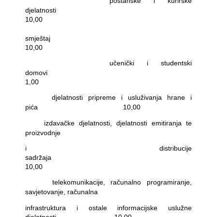
poštanske i kurirske
djelatnosti
10,00
-
smještaj
10,00
-
učenički i studentski
domovi
1,00
-
djelatnosti pripreme i usluživanja hrane i
pića
10,00
-
izdavačke djelatnosti, djelatnosti emitiranja te
proizvodnje
i distribucije
sadržaja
10,00
-
telekomunikacije, računalno programiranje,
savjetovanje, računalna
infrastruktura i ostale informacijske uslužne
djelatnosti
10,00