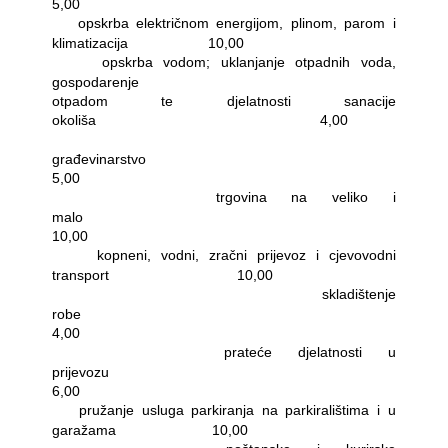
5,00
-
opskrba električnom energijom, plinom, parom i
klimatizacija
10,00
-
opskrba vodom; uklanjanje otpadnih voda,
gospodarenje
otpadom te djelatnosti sanacije
okoliša
4,00
-
građevinarstvo
5,00
-
trgovina na veliko i
malo
10,00
-
kopneni, vodni, zračni prijevoz i cjevovodni
transport
10,00
-
skladištenje
robe
4,00
-
prateće djelatnosti u
prijevozu
6,00
-
pružanje usluga parkiranja na parkiralištima i u
garažama
10,00
-