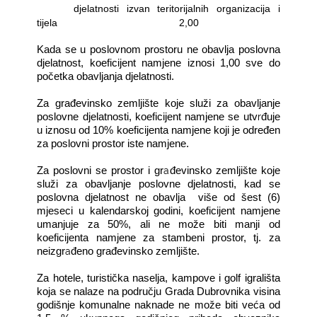
-
djelatnosti izvan teritorijalnih organizacija i
tijela
2,00
Kada se u poslovnom prostoru ne obavlja poslovna
djelatnost, koeficijent namjene iznosi 1,00 sve do
početka obavljanja djelatnosti.
Za građevinsko zemljište koje služi za obavljanje
r
poslovne djelatnosti, koeficijent namjene se utv
đuje
u iznosu od 10% koeficijenta namjene koji je određen
za poslovni prostor iste namjene.
a
Za poslovni se prostor i gr
đevinsko zemljište koje
služi za obavljanje poslovne djelatnosti, kad se
poslovna djelatnost ne obavlja
više od šest (6)
mjeseci u kalendarskoj godini, koeficijent namjene
umanjuje za 50%, ali ne može biti manji od
koeficijenta namjene za stambeni prostor, tj. za
a
neizgr
đeno građevinsko zemljište.
Za hotele, turistička naselja, kampove i golf igrališta
koja se nalaze na području Grada Dubrovnika visina
godišnje komunalne naknade ne može biti veća od