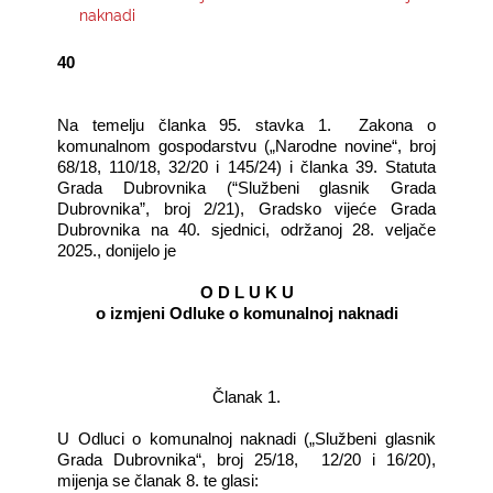
naknadi
KONTAKTI
40
Na temelju članka 95. stavka 1.
Zakona o
komunalnom gospodarstvu („Narodne novine“, broj
68/18, 110/18, 32/20 i 145/24) i članka 39. Statuta
Grada Dubrovnika (“Službeni glasnik Grada
Dubrovnika”, broj 2/21), Gradsko vijeće Grada
Dubrovnika na 40. sjednici, održanoj 28. veljače
2025., donijelo je
O D L U K U
o izmjeni Odluke o komunalnoj naknadi
Članak 1.
U Odluci o komunalnoj naknadi („Službeni glasnik
Grada Dubrovnika“, broj 25/18,
12/20 i 16/20),
mijenja se članak 8. te glasi: