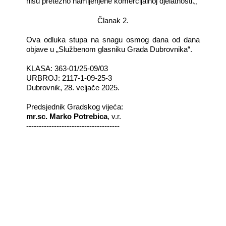
nisu pretežno namijenjene komercijalnoj djelatnosti.
„
Članak 2.
Ova odluka stupa na snagu osmog dana od dana
objave u „Službenom glasniku Grada Dubrovnika“.
KLASA
: 363-01/25-09/03
URBROJ
: 2117-1-09-25-3
Dubrovnik
, 28. veljače 2025.
Predsjednik Gradskog vijeća:
mr.sc. Marko Potrebica
, v.r.
-------------------------------------