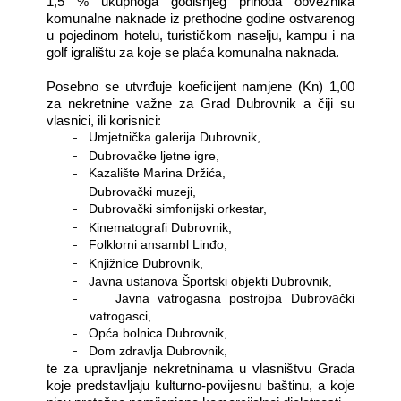
1,5 % ukupnoga godišnjeg prihoda obveznika
komunalne naknade iz prethodne godine ostvarenog
u pojedinom hotelu, turističkom naselju, kampu i na
golf igralištu za koje se plaća komunalna naknada.
Posebno se utvrđuje koeficijent namjene (Kn) 1,00
za nekretnine važne za Grad Dubrovnik a čiji su
vlasnici, ili korisnici:
-
Umjetnička galerija Dubrovnik,
-
Dubrovačke ljetne igre,
-
Kazalište Marina Držića,
-
Dubrovački muzeji,
-
Dubrovački simfonijski orkestar,
-
Kinematografi Dubrovnik,
-
Folklorni ansambl Linđo,
-
Knjižnice Dubrovnik,
-
Javna ustanova Športski objekti Dubrovnik,
a
-
Javna vatrogasna postrojba Dubrov
čki
vatrogasci,
-
Opća bolnica Dubrovnik,
-
Dom zdravlja Dubrovnik,
te za upravljanje nekretninama u vlasništvu Grada
koje predstavljaju kulturno-povijesnu baštinu, a koje