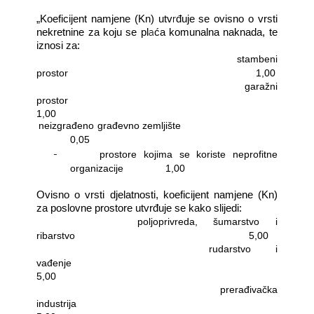
r
„
Koeficijent namjene (Kn) utv
đuje se ovisno o vrsti
a
nekretnine za koju se pl
ća komunalna naknada, te
iznosi za:
-
stambeni
prostor
1,00
-
garažni
prostor
1,00
-
neizgrađeno građevno zemljište
0,05
-
prostore kojima se koriste neprofitne
organizacije
1,00
Ovisno o vrsti djelatnosti, koeficijent namjene (Kn)
za poslovne prostore utvrđuje se kako slijedi:
-
poljoprivreda, šumarstvo i
ribarstvo
5,00
-
rudarstvo i
vađenje
5,00
-
prerađivačka
industrija