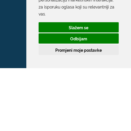
za isporuku oglasa koji su relevantniji za
vas
.
Slažem se
Odbijam
Promjeni moje postavke
Grad Dubrovnik
Pred Dvorom 1
20 000 Dubrovnik
T:
020 351 800
F:
020 321 528
E:
grad@dubrovnik.hr
OIB: 21712494719
MB: 02583020