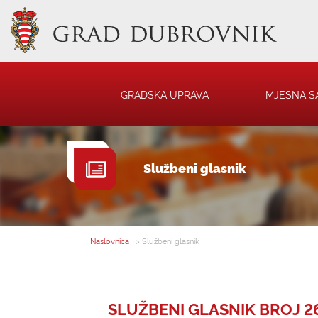
GRADSKA UPRAVA
MJESNA S
GRADONAČELNIK
NATJEČAJI
Službeni glasnik
GRADSKO VIJEĆE
JAVNA OBJAVA
UPRAVNA TIJELA
USTANOVE
SAVJET MLADIH
KOMUNALNA I
DRUŠTVA
Naslovnica
> Službeni glasnik
SLUŽBENI GLASNIK BROJ 26