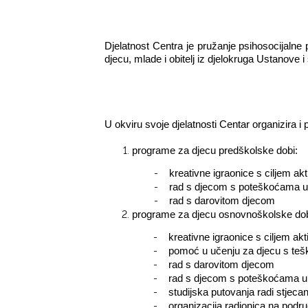
Djelatnost Centra je pružanje psihosocijalne p
djecu, mlade i obitelj iz djelokruga Ustanove i
U okviru svoje djelatnosti Centar organizira i 
programe za djecu predškolske dobi:
-
kreativne igraonice s ciljem a
-
rad s djecom s poteškoćama u
-
rad s darovitom djecom
programe za djecu osnovnoškolske dob
-
kreativne igraonice s ciljem a
-
pomoć u učenju za djecu s te
-
rad s darovitom djecom
-
rad s djecom s poteškoćama u
-
studijska putovanja radi stjecan
-
organizacija radionica na podru