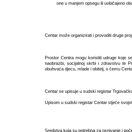
one u manjem opsegu ili uobičajeno obav
Centar može organizirati i provoditi druge pro
Prostor Centra mogu koristiti udruge koje 
naobrazbi, socijalnoj skrbi i zdravstvu te 
obuhvaća djecu, mlade i obitelj, o čemu Centar
Centar se upisuje u sudski registar Trgovač
Upisom u sudski registar Centar stječe svojs
Sredstva koja su potrebna za osnivanje i po