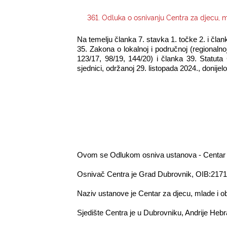
361. Odluka o osnivanju Centra za djecu, m
Na temelju članka 7. stavka 1. točke 2. i čl
35. Zakona o lokalnoj i područnoj (regionaln
123/17, 98/19, 144/20) i članka 39. Statut
sjednici, održanoj
29. listopada 2024.,
donijelo
Ovom se Odlukom osniva ustanova - Centar za 
Osnivač Centra je Grad Dubrovnik, OIB:217
Naziv ustanove je Centar za djecu, mlade i ob
Sjedište Centra je u Dubrovniku, Andrije Heb