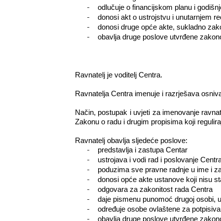
-
odlučuje o financijskom planu i godiš
-
donosi akt o ustrojstvu i unutarnjem r
-
donosi druge opće akte, sukladno zakon
-
obavlja druge poslove utvrđene zako
Ravnatelj je voditelj Centra.
Ravnatelja Centra imenuje i razrješava osniv
Način, postupak i uvjeti za imenovanje ravnat
Zakonu o radu i drugim propisima koji regulira
Ravnatelj obavlja sljedeće poslove:
-
predstavlja i zastupa Centar
-
ustrojava i vodi rad i poslovanje Centr
-
poduzima sve pravne radnje u ime i z
-
donosi opće akte ustanove koji nisu st
-
odgovara za zakonitost rada Centra
-
daje pismenu punomoć drugoj osobi, u
-
određuje osobe ovlaštene za potpisiva
-
obavlja druge poslove utvrđene zako