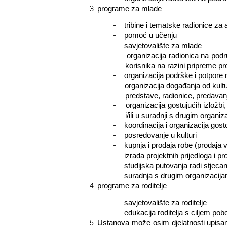
programe za mlade
-
tribine i tematske radionice za
-
pomoć u učenju
-
savjetovalište za mlade
-
organizacija radionica na podr
korisnika na razini pripreme pr
-
organizacija podrške i potpore
-
organizacija događanja od kult
predstave, radionice, predavanja
-
organizacija gostujućih izložbi,
i/ili u suradnji s drugim organi
-
koordinacija i organizacija gos
-
posredovanje u kulturi
-
kupnja i prodaja robe (prodaja 
-
izrada projektnih prijedloga i 
-
studijska putovanja radi stjecan
-
suradnja s drugim organizacij
programe za roditelje
-
savjetovalište za roditelje
-
edukacija roditelja s ciljem pobo
Ustanova može osim djelatnosti upisanih