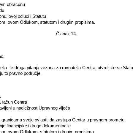
njem obračunu
edu
u, ovoj odluci i Statutu
nom, ovom Odlukom, statutom i drugim propisima.
Članak 14.
ač.
elja
te druga pitanja vezana za ravnatelja Centra, utvrdit će se S
ju to pravno područje.
a
a račun Centra
avljeni u nadležnost Upravnog vijeća
 granicama svoje ovlasti, da zastupa Centar u pravnom prometu
nje financijske i druge dokumentacije
nom, ovom Odlukom, statutom i drugim propisima.