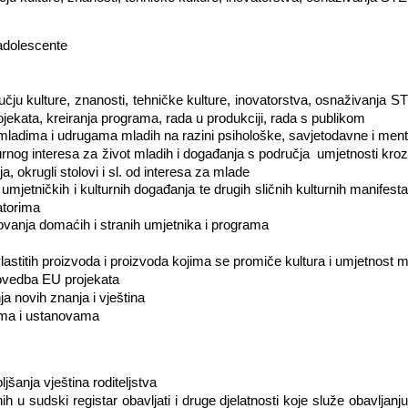
 adolescente
učju kulture, znanosti, tehničke kulture, inovatorstva, osnaživanja 
ojekata, kreiranja programa, rada u produkciji, rada s publikom
 mladima i udrugama mladih na razini psihološke, savjetodavne i me
urnog interesa za život mladih i događanja s područja
umjetnosti kroz 
, okrugli stolovi i sl. od interesa za mlade
 umjetničkih i kulturnih događanja te drugih sličnih kulturnih manifesta
zatorima
tovanja domaćih i stranih umjetnika i programa
vlastitih proizvoda i proizvoda kojima se promiče kultura i umjetnost m
provedba EU projekata
ja novih znanja i vještina
ama i ustanovama
ljšanja vještina roditeljstva
 u sudski registar obavljati i druge djelatnosti koje služe obavljanju