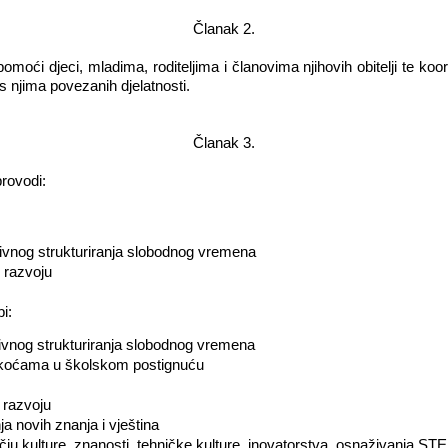
Članak 2.
omoći djeci, mladima, roditeljima i članovima njihovih obitelji te koo
 s njima povezanih djelatnosti.
Članak 3.
provodi:
ktivnog strukturiranja slobodnog vremena
 razvoju
i:
ktivnog strukturiranja slobodnog vremena
škoćama u školskom postignuću
 razvoju
ja novih znanja i vještina
čju kulture, znanosti, tehničke kulture, inovatorstva, osnaživanja ST