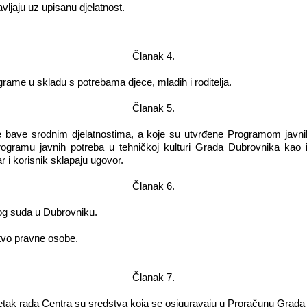
ljaju uz upisanu djelatnost.
Članak 4.
grame u skladu s potrebama djece, mladih i roditelja.
Članak 5.
se bave srodnim djelatnostima, a koje su utvrđene Programom javni
Programu javnih potreba u tehničkoj kulturi Grada Dubrovnika kao i
 i korisnik sklapaju ugovor.
Članak 6.
kog suda u Dubrovniku.
tvo pravne osobe.
Članak 7.
četak rada Centra su sredstva koja se osiguravaju u Proračunu Grada