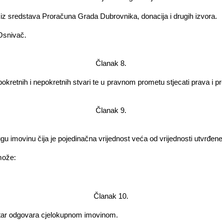
 iz sredstava Proračuna Grada Dubrovnika, donacija i drugih izvora.
Osnivač.
Članak 8.
 pokretnih i nepokretnih stvari te u pravnom prometu stjecati prava 
Članak 9.
 i drugu imovinu čija je pojedinačna vrijednost veća od vrijednosti utvrđ
može:
Članak 10.
ar odgovara cjelokupnom imovinom.