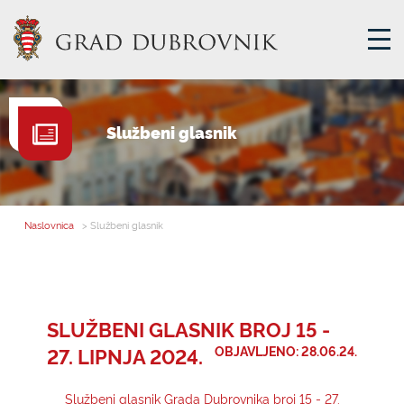
GRADSKA UPRAVA
Službeni glasnik
GRADONAČELNIK
MJESNA SAMOUPRAVA
GRADSKO VIJEĆE
Naslovnica
> Službeni glasnik
UPRAVNA TIJELA
ZA GRAĐANE
SAVJET MLADIH
SLUŽBENI GLASNIK BROJ 15 -
27. LIPNJA 2024.
OBJAVLJENO: 28.06.24.
E-USLUGE
Službeni glasnik Grada Dubrovnika broj 15 - 27.