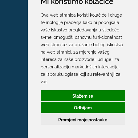
Mi koristimo kolačiće
Ova web stranica koristi kolačiće i druge
tehnologije praćenja kako bi poboljšala
vaše iskustvo pregledavanja u sljedeće
svrhe:
omogućiti osnovnu funkcionalnost
web stranice
,
za pružanje boljeg iskustva
na web stranici
,
za mjerenje vašeg
interesa za naše proizvode i usluge i za
personalizaciju marketinških interakcija
,
za isporuku oglasa koji su relevantniji za
vas
.
Slažem se
Odbijam
Promjeni moje postavke
Grad Dubrovnik
Pred Dvorom 1