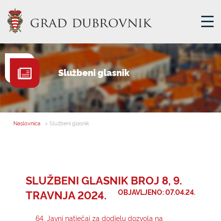
GRADSKA UPRAVA
Službeni glasnik
GRADONAČELNIK
MJESNA SAMOUPRAVA
GRADSKO VIJEĆE
Naslovnica
> Službeni glasnik
UPRAVNA TIJELA
ZA GRAĐANE
SAVJET MLADIH
SLUŽBENI GLASNIK BROJ 8, 9.
TRAVNJA 2024.
OBJAVLJENO: 07.04.24.
E-USLUGE
64. Javni natječaj za dodjelu dozvola na