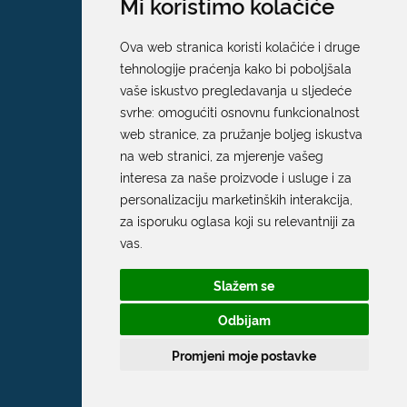
Mi koristimo kolačiće
Ova web stranica koristi kolačiće i druge
tehnologije praćenja kako bi poboljšala
vaše iskustvo pregledavanja u sljedeće
svrhe:
omogućiti osnovnu funkcionalnost
web stranice
,
za pružanje boljeg iskustva
na web stranici
,
za mjerenje vašeg
interesa za naše proizvode i usluge i za
personalizaciju marketinških interakcija
,
za isporuku oglasa koji su relevantniji za
vas
.
Slažem se
Odbijam
Promjeni moje postavke
Grad Dubrovnik
Pred Dvorom 1