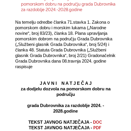
pomorskom dobru na području grada Dubrovnika
za razdoblje 2024.-2028.godine
KONTAKTI
Na temelju odredbe članka 71.stavka 1. Zakona o
pomorskom dobru i morskim lukama („Narodne
novine“, broj 83/23), članka 18. Plana upravljanja
pomorskim dobrom na području Grada Dubrovnika
(„Službeni glasnik Grada Dubrovnika“, broj 5/24) i
članka 48. Statuta Grada Dubrovnika („Službeni
glasnik Grada
Dubrovnika“, broj 2/21) Gradonačelnik
Grada Dubrovnika dana 08.travnja 2024. godine
raspisuje
J A V N I N A T J E Č A J
za dodjelu dozvola na pomorskom dobru na
području
grada Dubrovnika za razdoblje 2024. -
2028.godine
DOC
TEKST JAVNOG NATJEČAJA -
PDF
TEKST JAVNOG NATJEČAJA -