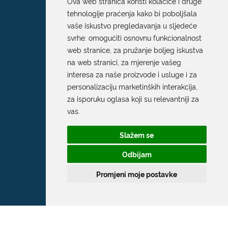
Ova web stranica koristi kolačiće i druge
tehnologije praćenja kako bi poboljšala
vaše iskustvo pregledavanja u sljedeće
svrhe:
omogućiti osnovnu funkcionalnost
web stranice
,
za pružanje boljeg iskustva
na web stranici
,
za mjerenje vašeg
interesa za naše proizvode i usluge i za
personalizaciju marketinških interakcija
,
za isporuku oglasa koji su relevantniji za
vas
.
Slažem se
Odbijam
Promjeni moje postavke
Grad Dubrovnik
Pred Dvorom 1
20 000 Dubrovnik