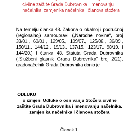
civilne zaštite Grada Dubrovnika i imenovanju
načelnika, zamjenika načelnika i članova stožera
KONTAKTI
Na temelju članka
4
8. Zakona o lokalnoj i područnoj
(regionalnoj) samoupravi („Narodne novine“, broj
33/01., 60/01., 129/05., 109/07., 125/08., 36/09.,
150/11., 144/12., 19/13., 137/15., 123/17., 98/19. i
i članka 4
144/20.)
8
. Statuta Grada Dubrovnika
(„Službeni glasnik Grada Dubrovnika" broj
2/21
),
gradonačelnik Grada Dubrovnika donio je
ODLUKU
o izmjeni Odluke o osnivanju Stožera civilne
zaštite Grada Dubrovnika i imenovanju načelnika,
zamjenika načelnika i članova stožera
Članak 1.