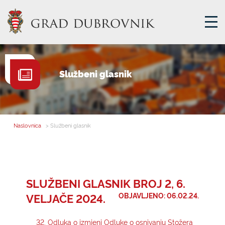
GRADSKA UPRAVA
Službeni glasnik
GRADONAČELNIK
MJESNA SAMOUPRAVA
GRADSKO VIJEĆE
Naslovnica
> Službeni glasnik
UPRAVNA TIJELA
ZA GRAĐANE
SAVJET MLADIH
SLUŽBENI GLASNIK BROJ 2, 6.
VELJAČE 2024.
OBJAVLJENO: 06.02.24.
E-USLUGE
32. Odluka o izmjeni Odluke o osnivanju Stožera