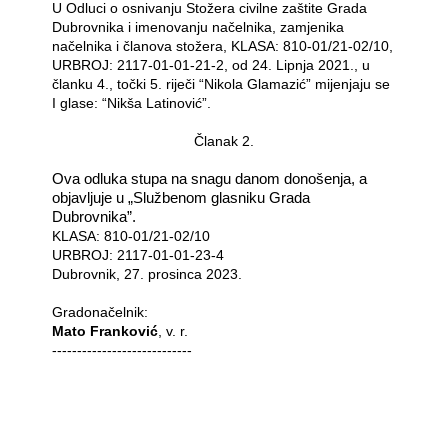
U Odluci o osnivanju Stožera civilne zaštite Grada
Dubrovnika
i imenovanju načelnika, zamjenika
načelnika i članova stožera,
KLASA:
810-01/21-02/10,
URBROJ:
2117-01-01-21-2, od 24. Lipnja 2021., u
članku 4., točki 5. riječi “Nikola Glamazić” mijenjaju se
I glase: “Nikša Latinović”.
Članak 2.
Ova odluka stupa na snagu danom donošenja, a
objavljuje u „Služben
om glasniku
Grada
Dubrovnika”
.
KLASA:
810-01/21-02/10
URBROJ:
2117-01-01-23-4
Dubrovnik,
27. prosinca 2023.
Gradonačelnik:
Mato Franković
, v. r.
----------------------------