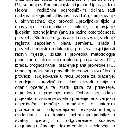
PT, suradnja s Koordinacijskim tijelom, Upravljačkim
tijelom i nadležnim posredničkim tijelima radi
nadzora delegiranih aktivnosti i zadaća, sudjelovanje
u aktivnostima koje provodi Upravljačko tijelo u
obavljanju koordinativne funkcije, upravljanje
ljudskim potencijalima (analiza radne opterećenosti,
provedba Strategije organizacijskog razvoja, vođenje
registra zaposlenih, plana zamjena, izrada i
provedba registra edukacija, procjena osjetljivosti
radnih mjesta), izrada i provedba metodologija
prioritizacije intervencija u okviru programa za ITU,
izrada, prognoziranje i praćenje plana provedbe ITU,
izrade sporazuma o provedbi te redovnih izvještaja o
provedbi, sudjelovanje u radu Odbora za praćenje,
suradnja s Upravljačkim tijelom u izradi kriterija za
odabir operacija te izradi uputa za prijavitelje,
uspostavu i praćenje rada Odbora za odabir
projekata, utvrđivanje uvjeta i praćenje rada vanjskih
ocjenjivača, izrađuje priručnike o internim
procedurama i odgovarajućem revizijskom tragu,
evidentiraju i elektronički pohranjuju podatke o
svakoj operaciji u odgovarajuće sustave,
osiguravaju čuvanje dokumenata i evidenciju o