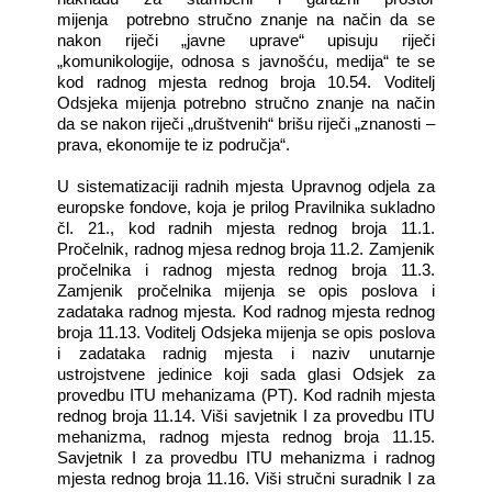
mijenja potrebno stručno znanje na način da se
nakon riječi „javne uprave“ upisuju riječi
„komunikologije, odnosa s javnošću, medija“ te se
kod radnog mjesta rednog broja 10.54. Voditelj
Odsjeka mijenja potrebno stručno znanje na način
da se nakon riječi „društvenih“ brišu riječi „znanosti –
prava, ekonomije te iz područja“.
U sistematizaciji radnih mjesta
Upravnog odjela za
europske fondove
, koja je prilog Pravilnika sukladno
čl. 21., kod radnih mjesta rednog broja 11.1.
Pročelnik, radnog mjesa rednog broja 11.2. Zamjenik
pročelnika i radnog mjesta rednog broja 11.3.
Zamjenik pročelnika mijenja se opis poslova i
zadataka radnog mjesta. Kod radnog mjesta rednog
broja 11.13. Voditelj Odsjeka mijenja se opis poslova
i zadataka radnig mjesta i naziv unutarnje
ustrojstvene jedinice koji sada glasi Odsjek za
provedbu ITU mehanizama (PT). Kod radnih mjesta
rednog broja 11.14. Viši savjetnik I za provedbu ITU
mehanizma, radnog mjesta rednog broja 11.15.
Savjetnik I za provedbu ITU mehanizma i radnog
mjesta rednog broja 11.16. Viši stručni suradnik I za