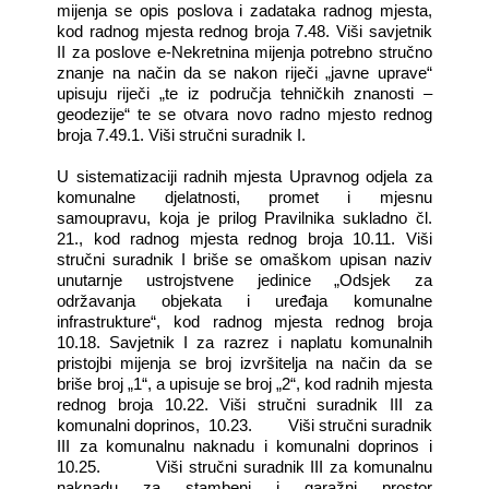
mijenja se opis poslova i zadataka radnog mjesta,
kod radnog mjesta rednog broja 7.48. Viši savjetnik
II za poslove e-Nekretnina mijenja potrebno stručno
znanje na način da se nakon riječi „javne uprave“
upisuju riječi „te iz područja tehničkih znanosti –
geodezije“ te se otvara novo radno mjesto rednog
broja 7.49.1. Viši stručni suradnik I.
U sistematizaciji radnih mjesta
Upravnog odjela za
komunalne djelatnosti, promet i mjesnu
samoupravu
, koja je prilog Pravilnika sukladno čl.
21.,
kod radnog mjesta rednog broja 10.11. Viši
stručni suradnik I briše se omaškom upisan naziv
unutarnje ustrojstvene jedinice „Odsjek za
održavanja objekata i uređaja komunalne
infrastrukture“, kod radnog mjesta rednog broja
10.18. Savjetnik I za razrez i naplatu komunalnih
pristojbi mijenja se broj izvršitelja na način da se
briše broj „1“, a upisuje se broj „2“, kod radnih mjesta
rednog broja 10.22. Viši stručni suradnik III za
komunalni doprinos, 10.23. Viši stručni suradnik
III za komunalnu naknadu i komunalni doprinos i
10.25. Viši stručni suradnik III za komunalnu
naknadu za stambeni i garažni prostor