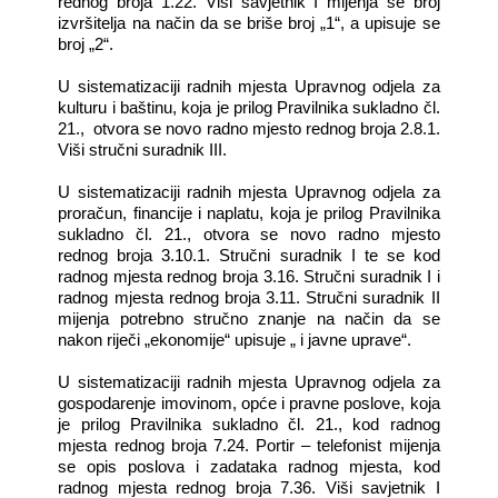
rednog broja 1.22. Viši savjetnik I
mijenja se broj
izvršitelja
na način da se briše broj „1“, a upisuje se
broj „2“.
U sistematizaciji radnih mjesta Upravnog odjela za
kulturu i baštinu, koja je prilog Pravilnika sukladno čl.
21., otvora se novo radno mjesto rednog broja 2.8.1.
Viši stručni suradnik III.
U sistematizaciji radnih mjesta Upravnog odjela za
proračun, financije i naplatu, koja je prilog Pravilnika
sukladno čl. 21., otvora se novo radno mjesto
rednog broja 3.10.1. Stručni suradnik I te se kod
radnog mjesta rednog broja 3.16. Stručni suradnik I i
radnog mjesta rednog broja 3.11. Stručni suradnik II
mijenja potrebno stručno znanje na način da se
nakon riječi „ekonomije“ upisuje „ i javne uprave“.
U sistematizaciji radnih mjesta Upravnog odjela za
gospodarenje imovinom, opće i pravne poslove, koja
je prilog Pravilnika sukladno čl. 21., kod radnog
mjesta rednog broja 7.24. Portir – telefonist mijenja
se opis poslova i zadataka radnog mjesta, kod
radnog mjesta rednog broja 7.36. Viši savjetnik I