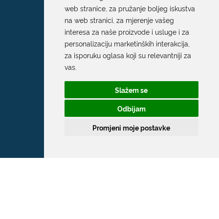
web stranice
,
za pružanje boljeg iskustva
na web stranici
,
za mjerenje vašeg
interesa za naše proizvode i usluge i za
personalizaciju marketinških interakcija
,
za isporuku oglasa koji su relevantniji za
vas
.
Slažem se
Odbijam
Promjeni moje postavke
Grad Dubrovnik
Pred Dvorom 1
20 000 Dubrovnik
T:
020 351 800
F:
020 321 528
E:
grad@dubrovnik.hr