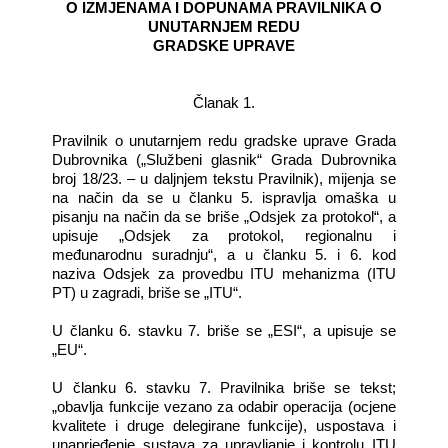
O IZMJENAMA I DOPUNAMA PRAVILNIKA O
UNUTARNJEM REDU
GRADSKE UPRAVE
Članak 1.
Pravilnik o unutarnjem redu gradske uprave Grada
Dubrovnika
(„Službeni glasnik“ Grada Dubrovnika
broj 18/23. – u daljnjem tekstu Pravilnik),
mijenja se
na način da se u članku 5. ispravlja omaška u
pisanju na način da se briše „Odsjek za protokol“, a
upisuje „Odsjek za protokol, regionalnu i
međunarodnu suradnju“, a u članku 5. i 6. kod
naziva Odsjek za provedbu ITU mehanizma (ITU
PT) u zagradi, briše se „ITU“.
U članku 6. stavku 7. briše se „ESI“, a upisuje se
„EU“.
U članku 6. stavku 7. Pravilnika briše se tekst;
„obavlja funkcije vezano za odabir operacija (ocjene
kvalitete i druge delegirane funkcije), uspostava i
unaprjeđenje sustava za upravljanje i kontrolu ITU