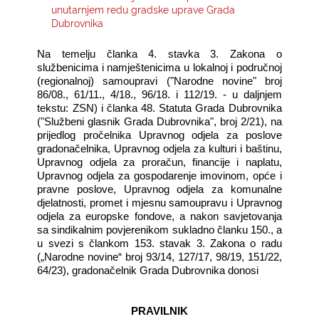
unutarnjem redu gradske uprave Grada
Dubrovnika
KONTAKTI
Na temelju članka 4. stavka 3. Zakona o
službenicima i namještenicima u lokalnoj i područnoj
(regionalnoj) samoupravi ("Narodne novine" broj
86/08., 61/11., 4/18., 96/18. i 112/19. - u daljnjem
tekstu: ZSN) i članka 48. Statuta Grada Dubrovnika
("Službeni glasnik Grada Dubrovnika", broj 2/21), na
prijedlog pročelnika Upravnog odjela za poslove
gradonačelnika, Upravnog odjela za kulturi i baštinu,
Upravnog odjela za proračun, financije i naplatu,
Upravnog odjela za gospodarenje imovinom, opće i
pravne poslove, Upravnog odjela za komunalne
djelatnosti, promet i mjesnu samoupravu i Upravnog
odjela za europske fondove, a nakon savjetovanja
sa sindikalnim povjerenikom sukladno članku 150., a
u svezi s člankom 153. stavak 3. Zakona o radu
(„Narodne novine“ broj 93/14, 127/17, 98/19, 151/22,
64/23), gradonačelnik Grada Dubrovnika donosi
PRAVILNIK