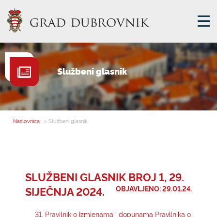
GRADSKA UPRAVA
Službeni glasnik
GRADONAČELNIK
MJESNA SAMOUPRAVA
GRADSKO VIJEĆE
Naslovnica
> Službeni glasnik
UPRAVNA TIJELA
ZA GRAĐANE
SAVJET MLADIH
SLUŽBENI GLASNIK BROJ 1, 29.
SIJEČNJA 2024.
OBJAVLJENO: 29.01.24.
E-USLUGE
31. Pravilnik o izmjenama i dopunama Pravilnika o