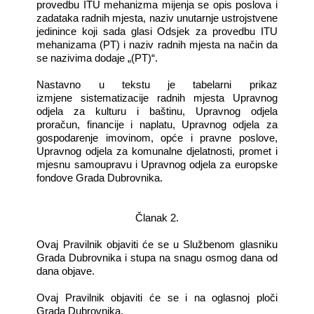
provedbu ITU mehanizma mijenja se opis poslova i
zadataka radnih mjesta, naziv unutarnje ustrojstvene
jedinince koji sada glasi Odsjek za provedbu ITU
mehanizama (PT) i naziv radnih mjesta na način da
se nazivima dodaje „(PT)“.
Nastavno u tekstu je tabelarni prikaz
izmjene sistematizacije radnih mjesta Upravnog
odjela za kulturu i baštinu, Upravnog odjela
proračun, financije i naplatu, Upravnog odjela za
gospodarenje imovinom, opće i pravne poslove,
Upravnog odjela za komunalne djelatnosti, promet i
mjesnu samoupravu i Upravnog odjela za
europske
fondove
Grada Dubrovnika.
Članak 2.
Ovaj Pravilnik objaviti će se u Službenom glasniku
Grada Dubrovnika i stupa na snagu osmog dana od
dana objave.
Ovaj Pravilnik objaviti će se i na oglasnoj ploči
Grada Dubrovnika.