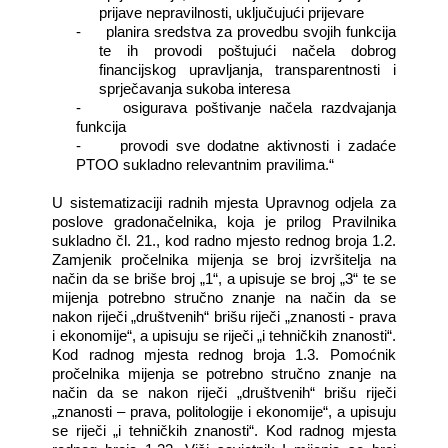
prijave nepravilnosti, uključujući prijevare
- planira sredstva za provedbu svojih funkcija
te ih provodi poštujući načela dobrog
financijskog upravljanja, transparentnosti i
sprječavanja sukoba interesa
- osigurava poštivanje načela razdvajanja
funkcija
- provodi sve dodatne aktivnosti i zadaće
PTOO sukladno relevantnim pravilima.“
U sistematizaciji radnih mjesta Upravnog odjela za
poslove gradonačelnika, koja je prilog Pravilnika
sukladno čl. 21., kod radno mjesto rednog broja 1.2.
Zamjenik pročelnika mijenja se broj izvršitelja
na
način da se briše broj „1“, a upisuje se broj „3“ te se
mijenja potrebno stručno znanje na način da se
nakon riječi „društvenih“ brišu riječi „znanosti - prava
i ekonomije“, a upisuju se riječi „i tehničkih znanosti“.
Kod radnog mjesta rednog broja 1.3. Pomoćnik
pročelnika mijenja se potrebno stručno znanje na
način da se nakon riječi „društvenih“ brišu riječi
„znanosti – prava, politologije i ekonomije“, a upisuju
se riječi „i tehničkih znanosti“. Kod radnog mjesta