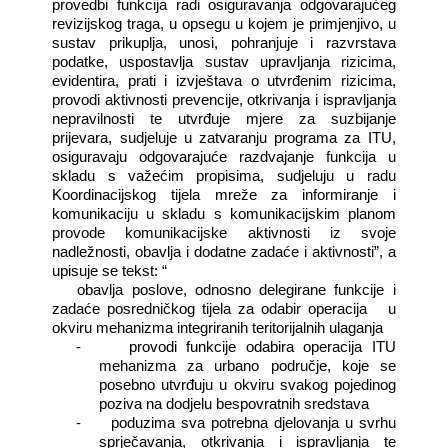
provedbi funkcija radi osiguravanja odgovarajućeg
revizijskog traga, u opsegu u kojem je primjenjivo, u
sustav prikuplja, unosi, pohranjuje i razvrstava
podatke, uspostavlja sustav upravljanja rizicima,
evidentira, prati i izvještava o utvrđenim rizicima,
provodi aktivnosti prevencije, otkrivanja i ispravljanja
nepravilnosti te utvrđuje mjere za suzbijanje
prijevara, sudjeluje u zatvaranju programa za ITU,
osiguravaju odgovarajuće razdvajanje funkcija u
skladu s važećim propisima, sudjeluju u radu
Koordinacijskog tijela mreže za informiranje i
komunikaciju u skladu s komunikacijskim planom
provode komunikacijske aktivnosti iz svoje
nadležnosti, obavlja i dodatne zadaće i aktivnosti”, a
upisuje se tekst: “
-
obavlja poslove, odnosno delegirane funkcije i
zadaće posredničkog tijela za odabir operacija u
okviru mehanizma integriranih teritorijalnih ulaganja
- provodi funkcije odabira operacija ITU
mehanizma za urbano područje, koje se
posebno utvrđuju u okviru svakog pojedinog
poziva na dodjelu bespovratnih sredstava
- poduzima sva potrebna djelovanja u svrhu
sprječavanja, otkrivanja i ispravljanja te