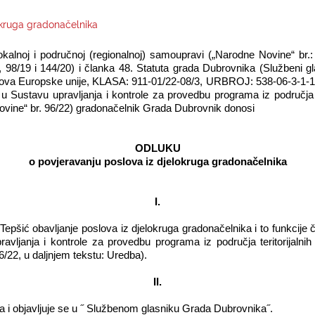
okruga gradonačelnika
kalnoj i područnoj (regionalnoj) samoupravi („Narodne Novine“ br.: 
, 98/19 i 144/20) i članka 48. Statuta grada Dubrovnika (Službeni g
dova Europske unije, KLASA: 911-01/22-08/3, URBROJ: 538-06-3-1-1/
 Sustavu upravljanja i kontrole za provedbu programa iz područja ter
novine“ br. 96/22) gradonačelnik Grada Dubrovnik donosi
ODLUKU
o povjeravanju poslova iz djelokruga gradonačelnika
I.
 Tepšić
obavljanje poslova iz djelokruga gradonačelnika i to funkcije č
avljanja i kontrole za provedbu programa iz područja teritorijalnih 
6/22, u daljnjem tekstu: Uredba).
II.
i objavljuje se u ˝ Službenom glasniku Grada Dubrovnika˝.