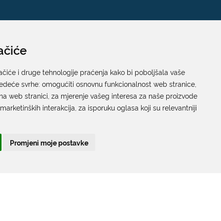
ačiće
Pisarnica
Ured 205; rad sa strankama za sva upravna tijela
ačiće i druge tehnologije praćenja kako bi poboljšala vaše
jedeće svrhe:
Grada Dubrovnika
omogućiti osnovnu funkcionalnost web stranice
,
na web stranici
,
za mjerenje vašeg interesa za naše proizvode
Gundulićeva poljana 10, 20000 Dubrovnik
 marketinških interakcija
,
za isporuku oglasa koji su relevantniji
Radno vrijeme sa strankama:
Ponedjeljak – Petak; 9.00 – 12.00 sati
Promjeni moje postavke
T:
+385 20 351 879
Poveznice
Arhiva
|
Arhiva - natječaji