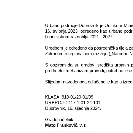
Urbano područje Dubrovnik je Odlukom Minis
16. svibnja 2023. određeno kao urbano podru
financijskom razdoblju 2021.- 2027.
Uredbom je određeno da posrednička tijela za
Zakonom o regionalnom razvoju („Narodne Nov
S obzirom da su gradovi središta urbanih p
predmetni mehanizam provodi, potrebno je osi
Slijedom navedenoga odlučeno je kao u izreci
KLASA: 910-01/20-01/09
UR
BROJ: 2117-1-01-24-101
Dubrovnik, 16. siječnja 2024.
Gradonačelnik:
Mato Franković,
v. r.
---------------------------------