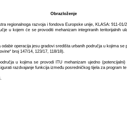
Obrazloženje
tra regionalnoga razvoja i fondova Europske unije, KLASA: 911-01
čje u kojem će se provoditi mehanizam integriranih teritorijalnih u
 odabir operacija jesu gradovi središta urbanih područja u kojima s
ine“ broj 147/14, 123/17, 118/18).
odručja u kojima se provodi ITU mehanizam ujedno (potencijalni)
gurati razdvajanje funkcija između posredničkog tijela za program te
.