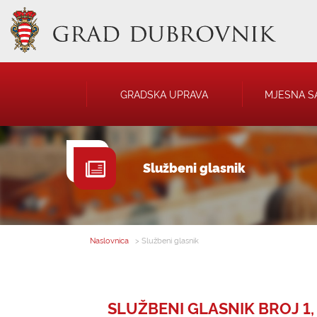
GRADSKA UPRAVA
MJESNA S
GRADONAČELNIK
NATJEČAJI
Službeni glasnik
GRADSKO VIJEĆE
JAVNA OBJAVA
UPRAVNA TIJELA
USTANOVE
SAVJET MLADIH
KOMUNALNA I
DRUŠTVA
Naslovnica
> Službeni glasnik
SLUŽBENI GLASNIK BROJ 1, 