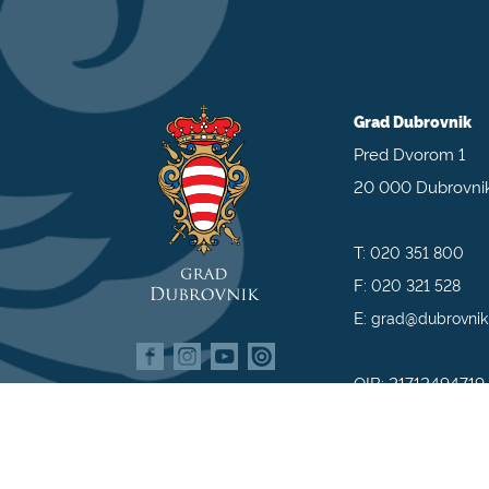
Grad Dubrovnik
Pred Dvorom 1
20 000 Dubrovni
T:
020 351 800
F:
020 321 528
E:
grad@dubrovnik
OIB: 21712494719
MB: 02583020
IBAN: HR35 240
809800009