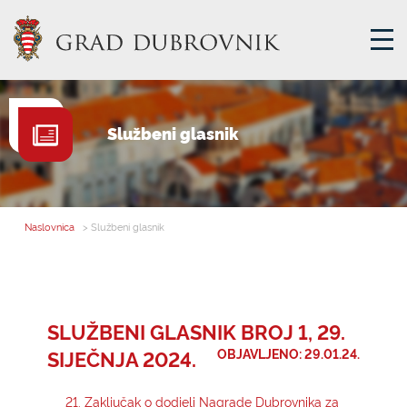
GRADSKA UPRAVA
Službeni glasnik
GRADONAČELNIK
MJESNA SAMOUPRAVA
GRADSKO VIJEĆE
Naslovnica
> Službeni glasnik
UPRAVNA TIJELA
ZA GRAĐANE
SAVJET MLADIH
SLUŽBENI GLASNIK BROJ 1, 29.
SIJEČNJA 2024.
OBJAVLJENO: 29.01.24.
E-USLUGE
21. Zaključak o dodjeli Nagrade Dubrovnika za