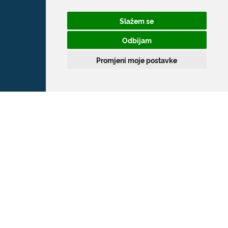
Slažem se
Odbijam
Promjeni moje postavke
Grad Dubrovnik
Pred Dvorom 1
20 000 Dubrovnik
T:
020 351 800
F:
020 321 528
E:
grad@dubrovnik.hr
OIB: 21712494719
MB: 02583020
IBAN: HR35 24070001 809800009