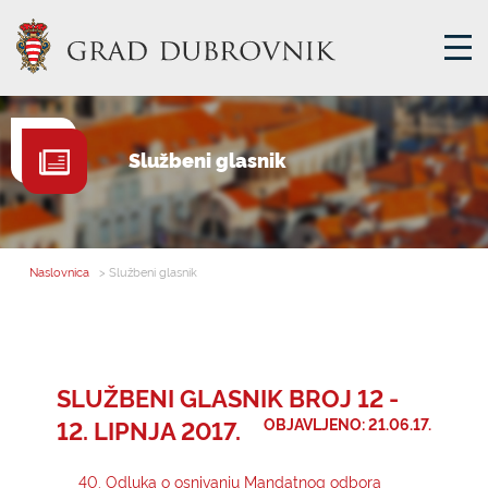
GRADSKA UPRAVA
Službeni glasnik
GRADONAČELNIK
MJESNA SAMOUPRAVA
GRADSKO VIJEĆE
Naslovnica
> Službeni glasnik
UPRAVNA TIJELA
ZA GRAĐANE
SAVJET MLADIH
SLUŽBENI GLASNIK BROJ 12 -
12. LIPNJA 2017.
OBJAVLJENO: 21.06.17.
E-USLUGE
40. Odluka o osnivanju Mandatnog odbora