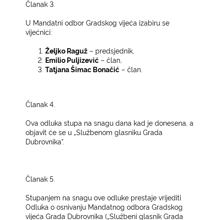
Članak 3.­ ­
U Mandatni odbor Gradskog vijeća izabiru se
vijećnici:­
Željko Raguž
– predsjednik,
Emilio Puljizević
– član,
Tatjana Šimac Bonačić
– član.
Članak 4.­
Ova odluka stupa na snagu dana kad je donesena, a
objavit će se u „Službenom glasniku Grada
Dubrovnika“.­
Članak 5.­
Stupanjem na snagu ove odluke prestaje vrijediti
Odluka o osnivanju Mandatnog odbora Gradskog
vijeća Grada Dubrovnika („Službeni glasnik Grada