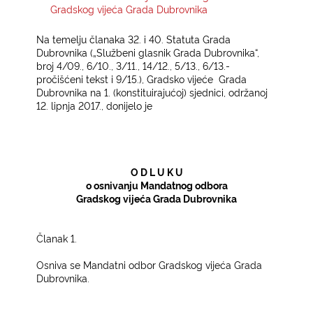
Gradskog vijeća Grada Dubrovnika
KONTAKTI
Na temelju članaka 32. i 40. Statuta Grada
Dubrovnika („Službeni glasnik Grada Dubrovnika“,
broj 4/09., 6/10., 3/11., 14/12., 5/13., 6/13.-
pročišćeni tekst i 9/15.), Gradsko vijeće
Grada
Dubrovnika na 1. (konstituirajućoj) sjednici, održanoj
12. lipnja 2017., donijelo je ­
O D L U K U­
o osnivanju Mandatnog odbora
Gradskog vijeća­ Grada Dubrovnika­
Članak 1.­
Osniva se Mandatni odbor Gradskog vijeća Grada
Dubrovnika.­