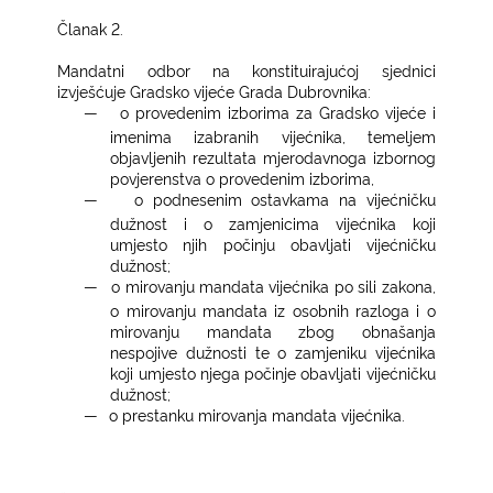
Članak 2.­
Mandatni odbor na konstituirajućoj sjednici
izvješćuje Gradsko vijeće Grada Dubrovnika:
―
o provedenim izborima za Gradsko vijeće i
imenima izabranih vijećnika, temeljem
objavljenih rezultata mjerodavnoga izbornog
povjerenstva o provedenim izborima,
―
o podnesenim ostavkama na vijećničku
dužnost i o zamjenicima vijećnika koji
umjesto njih počinju obavljati vijećničku
dužnost;
―
o mirovanju mandata vijećnika po sili zakona,
o mirovanju mandata iz osobnih razloga i o
mirovanju mandata zbog obnašanja
nespojive dužnosti te o zamjeniku vijećnika
koji umjesto njega počinje obavljati vijećničku
dužnost;
―
o prestanku mirovanja mandata vijećnika.
­ ­