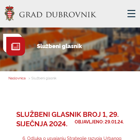
GRADSKA UPRAVA
Službeni glasnik
GRADONAČELNIK
MJESNA SAMOUPRAVA
GRADSKO VIJEĆE
Naslovnica
> Službeni glasnik
UPRAVNA TIJELA
ZA GRAĐANE
SAVJET MLADIH
SLUŽBENI GLASNIK BROJ 1, 29.
SIJEČNJA 2024.
OBJAVLJENO: 29.01.24.
E-USLUGE
6. Odluka o usvajanju Strategije razvoja Urbanog