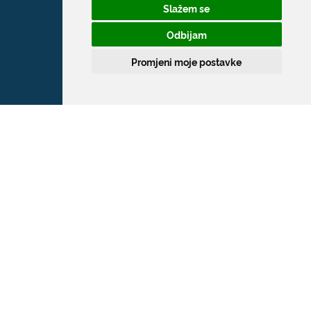
Slažem se
Odbijam
Promjeni moje postavke
Grad Dubrovnik
Pred Dvorom 1
20 000 Dubrovnik
T:
020 351 800
F:
020 321 528
E:
grad@dubrovnik.hr
OIB: 21712494719
MB: 02583020
IBAN: HR35 24070001 809800009
Kontakt za medije / Press contact