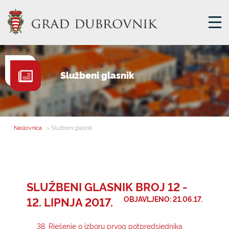
GRADSKA UPRAVA
Službeni glasnik
GRADONAČELNIK
MJESNA SAMOUPRAVA
GRADSKO VIJEĆE
Naslovnica
> Službeni glasnik
UPRAVNA TIJELA
ZA GRAĐANE
SAVJET MLADIH
SLUŽBENI GLASNIK BROJ 12 -
12. LIPNJA 2017.
OBJAVLJENO: 21.06.17.
E-USLUGE
38. Rješenje o izboru prvog potpredsjednika