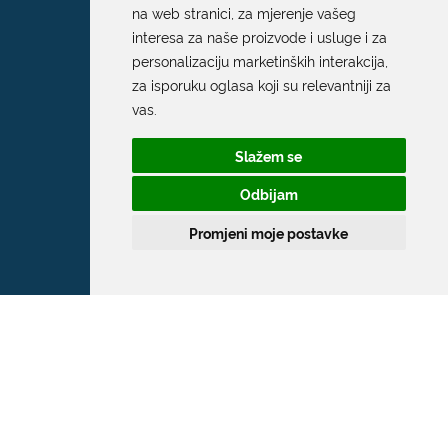
na web stranici
,
za mjerenje vašeg
interesa za naše proizvode i usluge i za
personalizaciju marketinških interakcija
,
za isporuku oglasa koji su relevantniji za
vas
.
Slažem se
Odbijam
Promjeni moje postavke
Grad Dubrovnik
Pred Dvorom 1
20 000 Dubrovnik
T:
020 351 800
F:
020 321 528
E:
grad@dubrovnik.hr