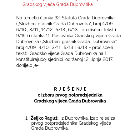
Gradskog vijeća Grada Dubrovnika
KONTAKTI
Na temelju članka 32. Statuta Grada Dubrovnika
(„Službeni glasnik Grada Dubrovnika“, broj 4/09.,
6/10., 3/11., 14/12., 5/13., 6/13.- pročišćeni tekst i
9/15.) i članka 11. Poslovnika Gradskog vijeća Grada
Dubrovnika („Službeni glasnik Grada Dubrovnika“,
broj 4/09., 4/10., 3/11., 5/13. i 6/13. - pročišćeni
tekst), Gradsko vijeće Grada Dubrovnika na 1.
konstituirajućoj sjednici, održanoj 12. lipnja 2017.,
donijelo je­
­
R J E Š E NJ E­
o izboru prvog potpredsjednika
Gradskog vijeća­ Grada Dubrovnika­
­
1.
Željko Raguž,
iz Dubrovnika, izabire se za
prvog potpredsjednika Gradskog vijeća
Grada Dubrovnika.­