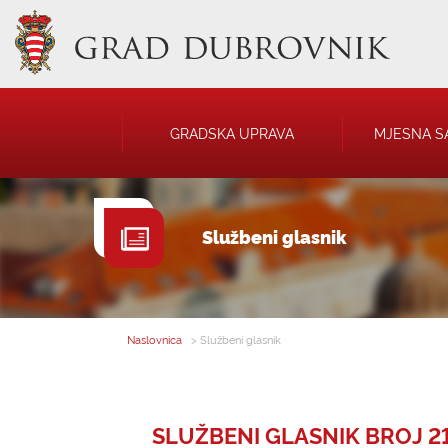
GRADSKA UPRAVA
MJESNA S
GRADONAČELNIK
NATJEČAJI
Službeni glasnik
GRADSKO VIJEĆE
JAVNA OBJAVA
UPRAVNA TIJELA
USTANOVE
SAVJET MLADIH
KOMUNALNA I
DRUŠTVA
Naslovnica
> Službeni glasnik
SLUŽBENI GLASNIK BROJ 21