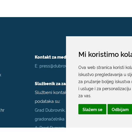
Mi koristimo kol
Kontakt za medije / Press contact
E:
press@dubrovnik.hr
Ova web stranica koristi kol
k
iskustvo pregledavanja u sl
za pružanje boljeg iskustva 
Službenik za zaštitu podataka
i usluge i za personalizaciju
Službeni kontakt podaci službenika za zaštitu
za vas
.
podataka su:
Slažem se
Odbijam
.hr
Grad Dubrovnik, Upravni odjel za poslove
gradonačelnika
A: Pred Dvorom 1; E:
szop@dubrovnik.hr
;