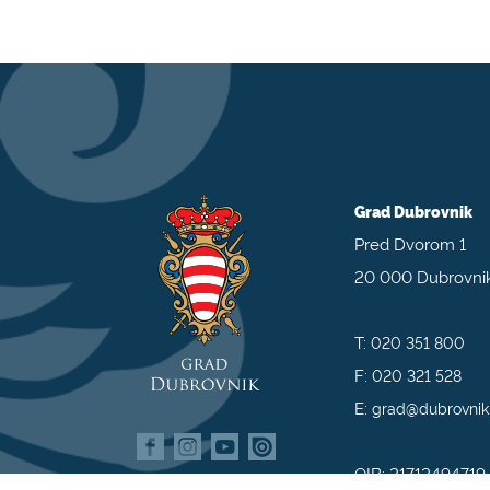
Grad Dubrovnik
Pred Dvorom 1
20 000 Dubrovni
T:
020 351 800
F:
020 321 528
E:
grad@dubrovnik
OIB: 21712494719