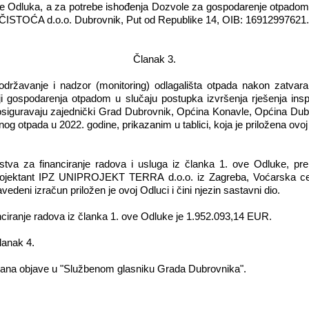
se Odluka,
a za potrebe ishođenja Dozvole za gospodarenje otpadom 
ČISTOĆA d.o.o.
Dubrovnik
, Put od Republike 14, OIB: 16912997621.
Članak 3.
 održavanje i nadzor (monitoring) odlagališta otpada nakon zatva
iji gospodarenja otpadom u slučaju postupka izvršenja rješenja insp
siguravaju zajednički
Grad Dubrovnik, Općina Konavle, Općina Dub
og otpada u 2022. godine, prikazanim u tablici, koja je priložena ovoj O
stva za financiranje radova i usluga iz članka 1. ove Odluke, pr
 projektant IPZ UNIPROJEKT TERRA d.o.o. iz Zagreba, Voćarska ce
deni izračun priložen je ovoj Odluci i čini njezin sastavni dio.
ciranje radova iz članka 1. ove Odluke je 1.952.093,14 EUR.
lanak 4.
ana objave u "Službenom glasniku Grada Dubrovnika".