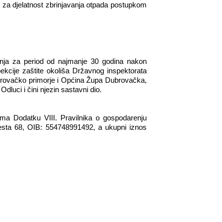
za djelatnost zbrinjavanja otpada postupkom
ranja za period od najmanje 30 godina nakon
ekcije zaštite okoliša Državnog inspektorata
rovačko primorje i Općina Župa Dubrovačka,
dluci i čini njezin sastavni dio.
ema Dodatku VIII. Pravilnika o gospodarenju
sta 68, OIB: 554748991492, a ukupni iznos