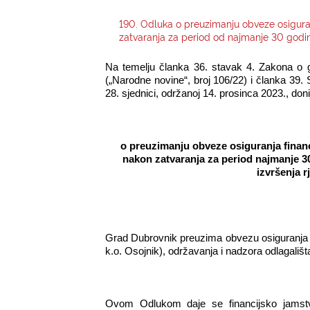
190. Odluka o preuzimanju obveze osiguran
zatvaranja za period od najmanje 30 godi
Na temelju članka 36. stavak 4. Zakona o g
(„Narodne novine“, broj 106/22) i članka 39
28. sjednici, održanoj 14. prosinca 2023., donij
o preuzimanju obveze osiguranja financ
nakon zatvaranja za period najmanje 3
izvršenja r
Grad Dubrovnik preuzima obvezu
osiguranja
k.o. Osojnik), održavanja i nadzora odlagali
Ovom Odlukom daje se financijsko jamst