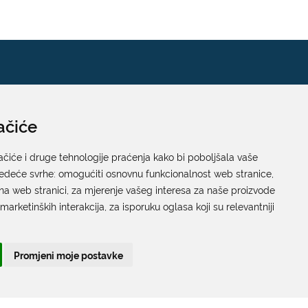
ačiće
Pisarnica
Ured 205; rad sa strankama za sva upravna tijela
ačiće i druge tehnologije praćenja kako bi poboljšala vaše
jedeće svrhe:
Grada Dubrovnika
omogućiti osnovnu funkcionalnost web stranice
,
na web stranici
,
za mjerenje vašeg interesa za naše proizvode
Gundulićeva poljana 10, 20000 Dubrovnik
 marketinških interakcija
,
za isporuku oglasa koji su relevantniji
Radno vrijeme sa strankama:
Ponedjeljak – Petak; 9.00 – 12.00 sati
Promjeni moje postavke
T:
+385 20 351 879