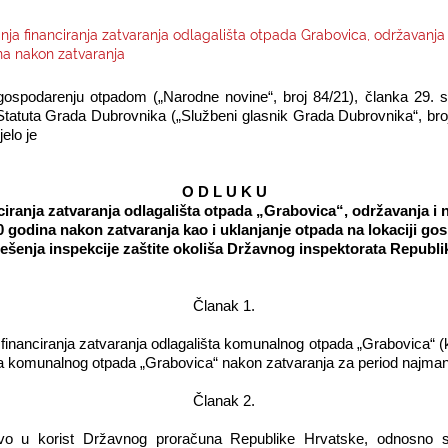
ja financiranja zatvaranja odlagališta otpada Grabovica, održavanja
na nakon zatvaranja
ospodarenju otpadom („Narodne novine“, broj 84/21), članka 29. 
. Statuta Grada Dubrovnika („Službeni glasnik Grada Dubrovnika“, br
elo je
O D L U K U
iranja zatvaranja odlagališta otpada „Grabovica“, održavanja i
0 godina nakon zatvaranja kao i uklanjanje otpada na lokaciji g
ješenja inspekcije zaštite okoliša Državnog inspektorata Republ
Članak 1.
 financiranja zatvaranja odlagališta komunalnog otpada „Grabovica“ (
šta komunalnog otpada „Grabovica“ nakon zatvaranja za period najman
Članak 2.
vo u korist Državnog proračuna Republike Hrvatske, odnosno 