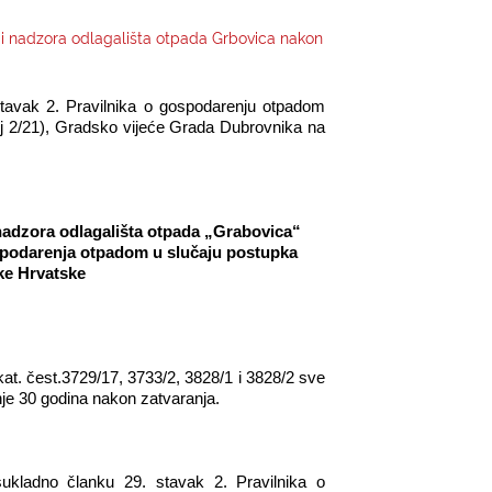
 i nadzora odlagališta otpada Grbovica nakon
stavak 2. Pravilnika o gospodarenju otpadom
oj 2/21), Gradsko vijeće Grada Dubrovnika na
 nadzora odlagališta otpada „Grabovica“
ospodarenja otpadom u slučaju postupka
ike Hrvatske
kat. čest.3729/17, 3733/2, 3828/1 i 3828/2 sve
je 30 godina nakon zatvaranja.
sukladno članku
29. stavak 2. Pravilnika o