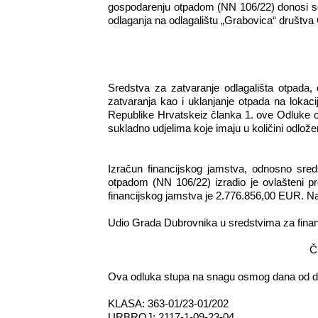
gospodarenju otpadom (NN 106/22) donosi 
odlaganja na odlagalištu „Grabovica“ društva
Sredstva za zatvaranje odlagališta otpada,
zatvaranja kao i uklanjanje otpada na lokac
Republike Hrvatskeiz članka 1. ove Odluke o
sukladno udjelima koje imaju u količini odložen
Izračun financijskog jamstva, odnosno sred
otpadom (NN 106/22) izradio je ovlašteni
financijskog jamstva je 2.776.856,00 EUR. Nave
Udio Grada Dubrovnika u sredstvima za finan
Č
Ova odluka stupa na snagu osmog dana od d
KLASA: 363-01/23-01/202
URBROJ: 2117-1-09-23-04