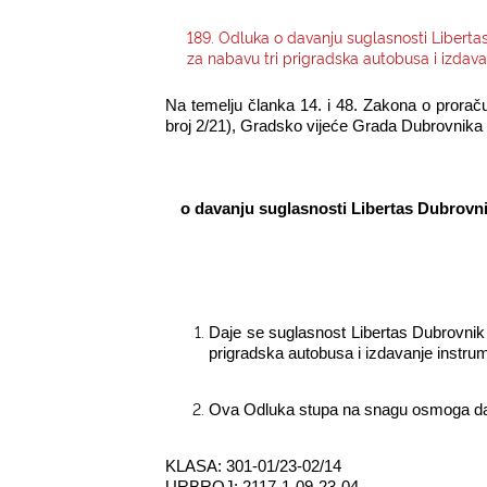
189. Odluka o davanju suglasnosti Liberta
za nabavu tri prigradska autobusa i izdav
Na temelju članka 14. i 48. Zakona o prorač
broj 2/21), Gradsko vijeće Grada Dubrovnika na
o davanju suglasnosti Libertas Dubrovn
Daje se suglasnost Libertas Dubrovnik 
prigradska autobusa i izdavanje instru
Ova Odluka stupa na snagu osmoga da
KLASA: 301-01/23-02/14
URBROJ: 2117-1-09-23-04