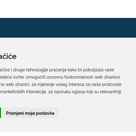
ačiće
Pisarnica
Ured 205; rad sa strankama za sva upravna tijela
ačiće i druge tehnologije praćenja kako bi poboljšala vaše
jedeće svrhe:
Grada Dubrovnika
omogućiti osnovnu funkcionalnost web stranice
,
na web stranici
,
za mjerenje vašeg interesa za naše proizvode
Gundulićeva poljana 10, 20000 Dubrovnik
 marketinških interakcija
,
za isporuku oglasa koji su relevantniji
Radno vrijeme sa strankama:
Ponedjeljak – Petak; 9.00 – 12.00 sati
Promjeni moje postavke
T:
+385 20 351 879