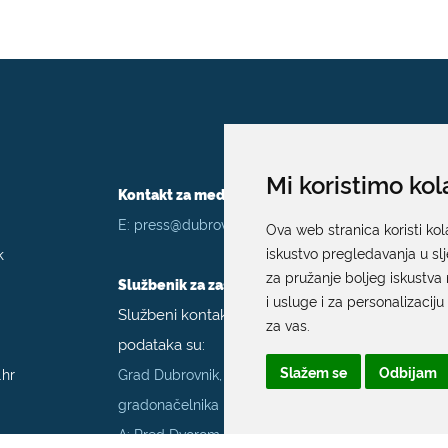
Mi koristimo kol
Kontakt za medije / Press contact
E:
press@dubrovnik.hr
Ova web stranica koristi kol
k
iskustvo pregledavanja u sl
za pružanje boljeg iskustva 
Službenik za zaštitu podataka
i usluge i za personalizaciju
Službeni kontakt podaci službenika za zaštitu
za vas
.
podataka su:
Slažem se
Odbijam
.hr
Grad Dubrovnik, Upravni odjel za poslove
gradonačelnika
A: Pred Dvorom 1; E:
szop@dubrovnik.hr
;