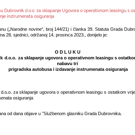
su Dubrovnik d.o.o. za sklapanje Ugovora o operativnom leasingu s os
anje instrumenata osiguranja
unu („Narodne novine“, broj 144/21) i članka 39. Statuta Grada Dubr
 28. sjednici, održanoj 14. prosinca 2023., donijelo je:
O D L U K U
ik
d.o.o.
za sklapanje ugovora o operativnom leasingu s ostatkom
nabavu tri
prigradska autobusa i izdavanje instrumenata osiguranja
d.o.o. za sklapanje ugovora o operativnom leasingu s ostatkom vrije
menata osiguranja
na od dana objave u "Službenom glasniku Grada Dubrovnika.