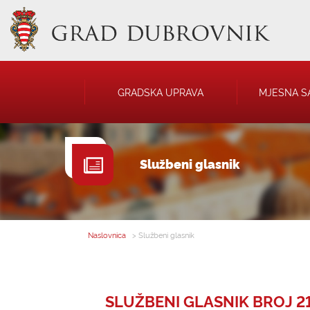
GRADSKA UPRAVA
MJESNA S
GRADONAČELNIK
NATJEČAJI
Službeni glasnik
GRADSKO VIJEĆE
JAVNA OBJAVA
UPRAVNA TIJELA
USTANOVE
SAVJET MLADIH
KOMUNALNA I
DRUŠTVA
Naslovnica
> Službeni glasnik
SLUŽBENI GLASNIK BROJ 21