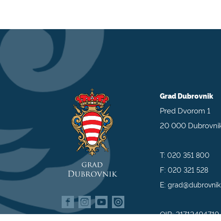
Grad Dubrovnik
Pred Dvorom 1
20 000 Dubrovni
T:
020 351 800
F:
020 321 528
E:
grad@dubrovnik
OIB: 21712494719