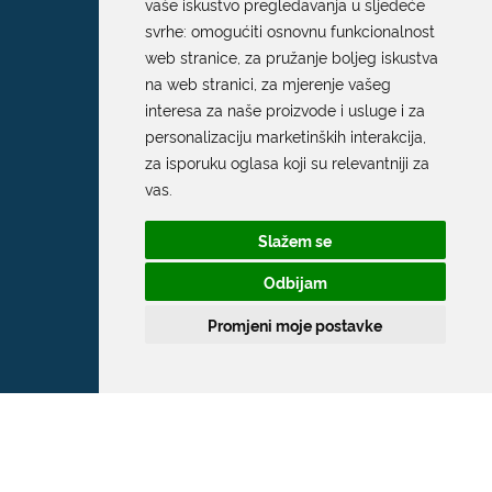
vaše iskustvo pregledavanja u sljedeće
svrhe:
omogućiti osnovnu funkcionalnost
web stranice
,
za pružanje boljeg iskustva
na web stranici
,
za mjerenje vašeg
interesa za naše proizvode i usluge i za
personalizaciju marketinških interakcija
,
za isporuku oglasa koji su relevantniji za
vas
.
Slažem se
Odbijam
Promjeni moje postavke
Grad Dubrovnik
Pred Dvorom 1
20 000 Dubrovnik
T:
020 351 800