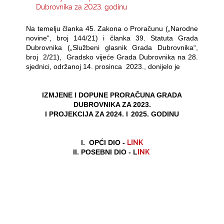
Dubrovnika za 2023. godinu
KONTAKTI
Na temelju članka 45. Zakona o Proračunu („Narodne
novine“, broj 144/21) i članka 39. Statuta Grada
Dubrovnika („Službeni glasnik Grada Dubrovnika“,
broj
2/21),
Gradsko vijeće Grada Dubrovnika na 28.
sjednici, održanoj 14. prosinca
2023., donijelo je
IZMJENE I DOPUNE PRORAČUNA GRADA
DUBROVNIKA ZA 2023.
I PROJEKCIJA ZA 2024. I
2025. GODINU
LINK
I. OPĆI DIO -
INK
II. POSEBNI DIO - L