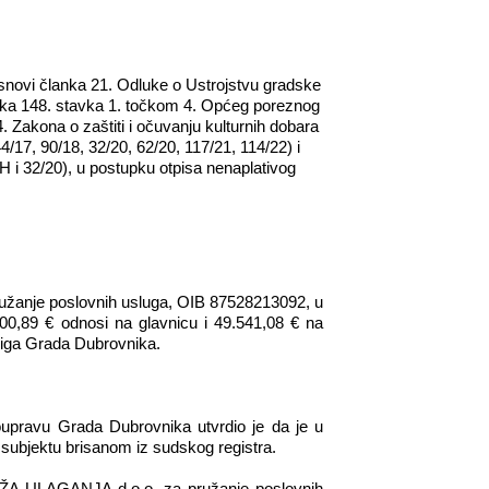
snovi članka 21.
Odluke o Ustrojstvu gradske
lanka 148. stavka 1. točkom 4. Općeg poreznog
. Zakona o zaštiti i očuvanju kulturnih dobara
4/17, 90/18, 32/20, 62/20, 117/21, 114/22) i
i 32/20), u postupku otpisa nenaplativog
užanje poslovnih usluga, OIB 87528213092, u
00,89 € odnosi na glavnicu i 49.541,08 € na
njiga Grada Dubrovnika.
upravu Grada Dubrovnika utvrdio je da je u
ubjektu brisanom iz sudskog registra.