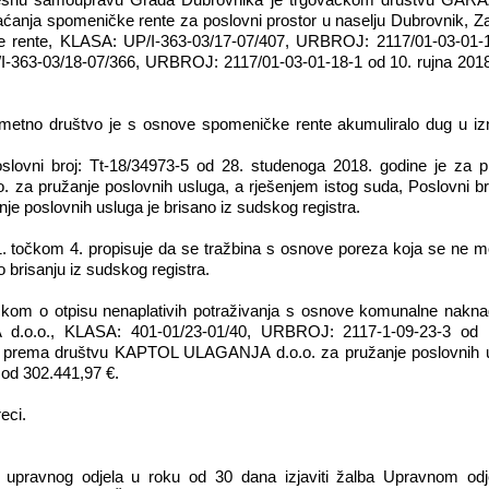
 mjesnu samoupravu Grada Dubrovnika je trgovačkom društvu GAR
anja spomeničke rente za poslovni prostor u naselju Dubrovnik, Zag
čke rente, KLASA: UP/I-363-03/17-07/407, URBROJ: 2117/01-03-01-
I-363-03/18-07/366, URBROJ: 2117/01-03-01-18-1 od 10. rujna 2018
metno društvo je s osnove spomeničke rente akumuliralo dug u iz
ovni broj: Tt-18/34973-5 od 28. studenoga 2018. godine je za p
a pružanje poslovnih usluga, a rješenjem istog suda, Poslovni broj
poslovnih usluga je brisano iz sudskog registra.
točkom 4. propisuje da se tražbina s osnove poreza koja se ne mož
 brisanju iz sudskog registra.
čkom o otpisu nenaplativih potraživanja s osnove komunalne nakn
o.o., KLASA: 401-01/23-01/40, URBROJ: 2117-1-09-23-3 od 21.
ka prema društvu KAPTOL ULAGANJA d.o.o. za pružanje poslovnih u
od 302.441,97 €.
eci.
upravnog odjela u roku od 30 dana izjaviti žalba Upravnom odje