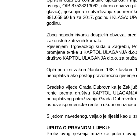
Upravni odjel za komunalne djelatnosti i
usluga, OIB 87528213092, utvrdio obvezu plać
glavici), rješenjima o utvrđivanju spomeni
881.658,60 kn za 2017. godinu i KLASA: UP/
godinu.
Zbog nepodmirivanja dospjelih obveza, pred
zakonskih zateznih kamata.
Rješenjem Trgovačkog suda u Zagrebu, Posl
promjena tvrtke u KAPTOL ULAGANJA d.o.o. z
društvo KAPTOL ULAGANJA d.o.o. za pružanje 
Opći porezni zakon člankom 148. stavkom 1. 
nenaplativa ako postoji pravomoćno rješenje o
Gradsko vijeće Grada Dubrovnika je Zaklju
rente prema društvu KAPTOL ULAGANJA d.
nenaplativog potraživanja Grada Dubrovni
osnove spomeničke rente u ukupnom iznosu 
Slijedom navedenog, valjalo je riješiti kao u izr
UPUTA O PRAVNOM LIJEKU:
Protiv ovog rješenja može se putem ovog 