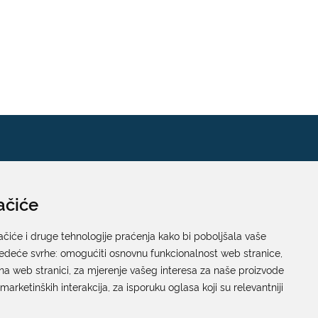
ačiće
Pisarnica
Ured 205; rad sa strankama za sva upravna tijela
ačiće i druge tehnologije praćenja kako bi poboljšala vaše
jedeće svrhe:
Grada Dubrovnika
omogućiti osnovnu funkcionalnost web stranice
,
na web stranici
,
za mjerenje vašeg interesa za naše proizvode
Gundulićeva poljana 10, 20000 Dubrovnik
 marketinških interakcija
,
za isporuku oglasa koji su relevantniji
Radno vrijeme sa strankama:
Ponedjeljak – Petak; 9.00 – 12.00 sati