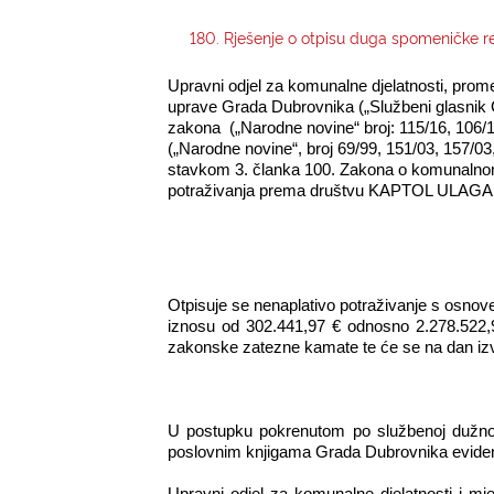
180. Rješenje o otpisu duga spomeničke r
Upravni odjel za komunalne djelatnosti, pr
uprave Grada Dubrovnika („Službeni glasnik G
zakona
(„Narodne novine“ broj: 115/16, 106/1
(
„Narodne novine“, broj
69/99, 151/03, 157/03
stavkom
3. članka 100. Zakona o komunalnom
potraživanja prema društvu KAPTOL ULAGANJ
Otpisuje se nenaplativo potraživanje s osn
iznosu od 302.441,97 € odnosno 2.278.522,9
zakonske zatezne kamate te će se na dan izvr
U postupku pokrenutom po službenoj dužnos
poslovnim knjigama Grada Dubrovnika evident