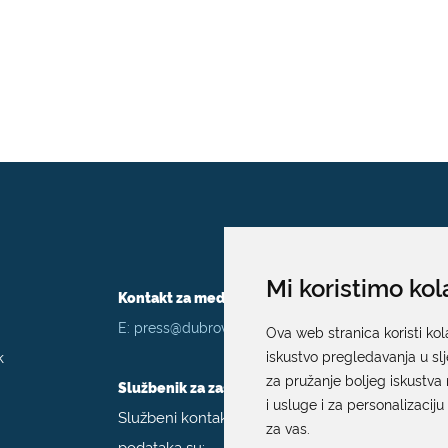
Mi koristimo kol
Kontakt za medije / Press contact
E:
press@dubrovnik.hr
Ova web stranica koristi kol
k
iskustvo pregledavanja u sl
za pružanje boljeg iskustva 
Službenik za zaštitu podataka
i usluge i za personalizaciju
Službeni kontakt podaci službenika za zaštitu
za vas
.
podataka su: