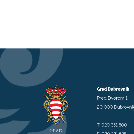
Grad Dubrovnik
Pred Dvorom 1
20 000 Dubrovni
T:
020 351 800
F:
020 321 528