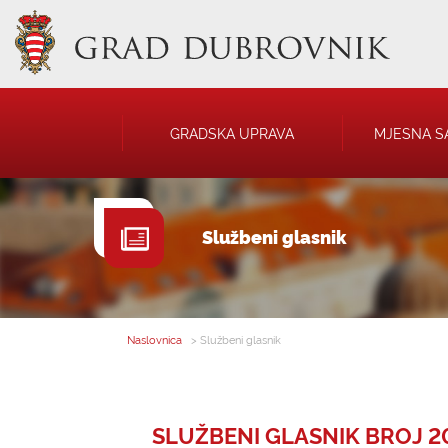
GRADSKA UPRAVA
MJESNA S
GRADONAČELNIK
NATJEČAJI
Službeni glasnik
GRADSKO VIJEĆE
JAVNA OBJAVA
UPRAVNA TIJELA
USTANOVE
SAVJET MLADIH
KOMUNALNA I
DRUŠTVA
Naslovnica
> Službeni glasnik
SLUŽBENI GLASNIK BROJ 2