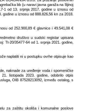
AŽA ULAGANJA d.o.o. za pružanje poslovnih
rebačka bb (u naravi javna garaža na Ilijinoj
17-1 od 13. srpnja 2017. godine u iznosu od
. godine u iznosu od 888.826,56 kn za 2018.
nosu od 252.900,89 € glavnice i 49.541,08 €
redmetno društvo u sudski registar upisana
: Tt-20/35477-64 od 1. srpnja 2021. godine,
e naplatiti ni u postupku ovrhe otpisuje kao
ade, naknade za uređenje voda i spomeničke
 listopada 2023. godine, odobrilo otpis
sluga, OIB 87528213092, između ostalog, s
lu za zaštitu okoliša i komunalne poslove