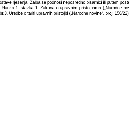
ave rješenja. Žalba se podnosi neposredno pisarnici ili putem pošt
m članka 1. stavka 1. Zakona o upravnim pristojbama („Narodne nov
.br.3. Uredbe o tarifi upravnih pristojbi („Narodne novine“, broj:
156/22
)