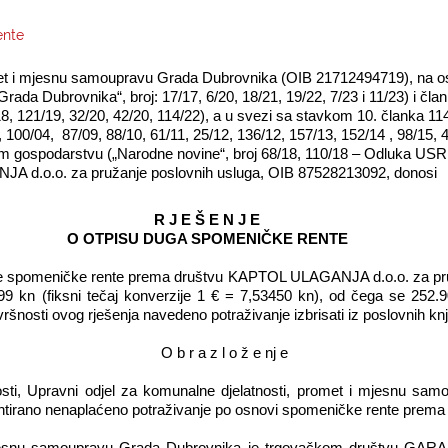
ente
omet i mjesnu samoupravu Grada Dubrovnika (OIB 21712494719), na o
rada Dubrovnika“, broj: 17/17, 6/20, 18/21, 19/22, 7/23 i 11/23) i č
8, 121/19, 32/20, 42/20, 114/22), a u svezi sa stavkom 10. članka 114
, 100/04,
87/09, 88/10, 61/11, 25/12, 136/12, 157/13, 152/14 , 98/15, 4
 gospodarstvu („Narodne novine“, broj 68/18, 110/18 – Odluka USRH 
A d.o.o. za pružanje poslovnih usluga, OIB 87528213092, donosi
R J E Š E N J E
O OTPISU DUGA SPOMENIČKE RENTE
ove spomeničke rente prema društvu KAPTOL ULAGANJA d.o.o. za pr
9 kn (fiksni tečaj konverzije 1 € = 7,53450 kn), od čega se 252.9
šnosti ovog rješenja navedeno potraživanje izbrisati iz poslovnih k
O b r a z l o ž e nj e
ti, Upravni odjel za komunalne djelatnosti, promet i mjesnu samo
irano nenaplaćeno potraživanje po osnovi spomeničke rente prema s