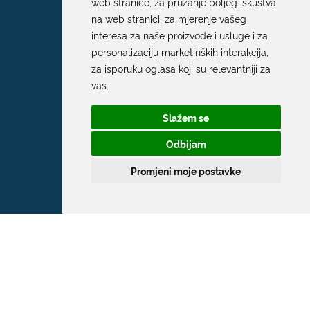
web stranice
,
za pružanje boljeg iskustva
na web stranici
,
za mjerenje vašeg
interesa za naše proizvode i usluge i za
personalizaciju marketinških interakcija
,
za isporuku oglasa koji su relevantniji za
vas
.
Slažem se
Odbijam
Promjeni moje postavke
Grad Dubrovnik
Pred Dvorom 1
20 000 Dubrovnik
T:
020 351 800
F:
020 321 528
E:
grad@dubrovnik.hr