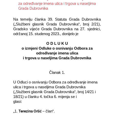
za određivanje imena ulica i trgova u naseljima
Grada Dubrovnika
KONTAKTI
Na temelju članka 39. Statuta Grada Dubrovnika
(„Službeni glasnik Grada Dubrovnika“, broj 2/21),
Gradsko vijeće Grada Dubrovnika na 27. sjednici,
održanoj 15. studenog 2023., donijelo je
O D L U K U
o izmjeni Odluke o osnivanju Odbora za
određivanje imena ulica­
i trgova u naseljima Grada Dubrovnika­
Članak 1.
U Odluci o osnivanju Odbora za određivanje imena
ulica i trgova u naseljima Grada Dubrovnika
(„Službeni glasnik Grada Dubrovnika“, broj 14/21 i
18/21) u članku 4. točka 6. mijenja se i
glasi:
Terezina Orlić
„1.
– član“.