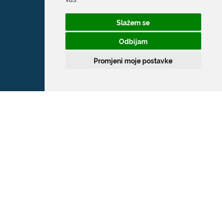
Slažem se
Odbijam
Promjeni moje postavke
Grad Dubrovnik
Pred Dvorom 1
20 000 Dubrovnik
T:
020 351 800
F:
020 321 528
E:
grad@dubrovnik.hr
OIB: 21712494719
MB: 02583020
IBAN: HR35 24070001 809800009