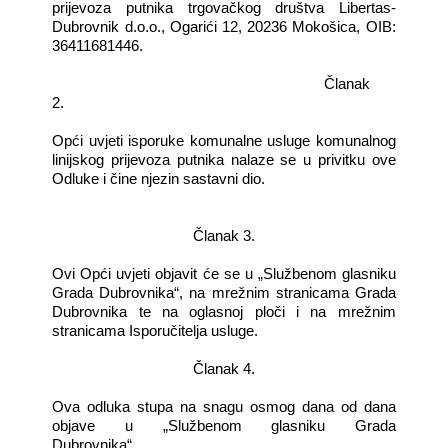
prijevoza putnika trgovačkog društva Libertas-
Dubrovnik d.o.o., Ogarići 12, 20236 Mokošica, OIB:
36411681446.
Članak
2.
Opći uvjeti isporuke komunalne usluge komunalnog
linijskog prijevoza putnika nalaze se u privitku ove
Odluke i čine njezin sastavni dio.
Članak 3.
Ovi Opći uvjeti objavit će se u „Službenom glasniku
Grada Dubrovnika“, na mrežnim stranicama Grada
Dubrovnika te na oglasnoj ploči i na mrežnim
stranicama Isporučitelja usluge.
Članak 4.
Ova odluka stupa na snagu osmog dana od dana
objave u „Službenom glasniku Grada
Dubrovnika“.