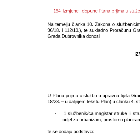
164. Izmjene i dopune Plana prijma u služ
Na temelju članka 10. Zakona o službenicima 
96/18. i 112/19.), te sukladno Proračunu G
Grada Dubrovnika donosi
IZ
U Planu prijma u službu u upravna tijela Gra
18/23. – u daljnjem tekstu Plan) u članku 4. s
·
1 službenik/ca magistar struke ili str
odjel za urbanizam, prostorno planiranj
te se dodaju podstavci: