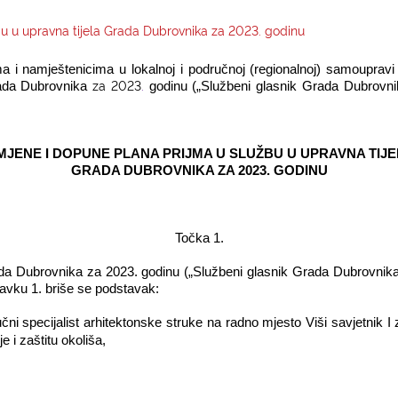
bu u upravna tijela Grada Dubrovnika za 2023. godinu
i namještenicima u lokalnoj i područnoj (regionalnoj) samoupravi (
za 2023
.
rada Dubrovnika
godinu („Službeni glasnik Grada Dubrovnika
MJENE I DOPUNE PLANA PRIJMA U SLUŽBU U UPRAVNA TIJ
GRADA DUBROVNIKA ZA 2023. GODINU
Točka 1.
da Dubrovnika za 2023. godinu („Službeni glasnik Grada Dubrovnika“, b
tavku 1. briše se podstavak:
učni specijalist arhitektonske struke na radno mjesto Viši savjetnik 
e i zaštitu okoliša,