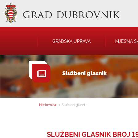
GRADSKA UPRAVA
MJESNA S
GRADONAČELNIK
NATJEČAJI
Službeni glasnik
GRADSKO VIJEĆE
JAVNA OBJAVA
UPRAVNA TIJELA
USTANOVE
SAVJET MLADIH
KOMUNALNA I
DRUŠTVA
Naslovnica
> Službeni glasnik
SLUŽBENI GLASNIK BROJ 19.