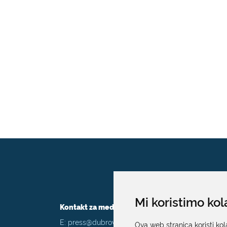
Mi koristimo kol
Kontakt za medije / Press contact
E:
press@dubrovnik.hr
Ova web stranica koristi kol