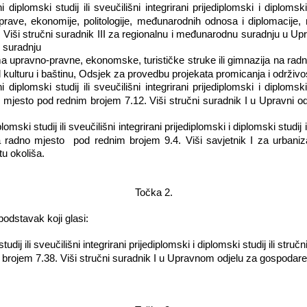
diplomski studij ili sveučilišni integrirani prijediplomski i diplomski
prave, ekonomije, politologije, međunarodnih odnosa i diplomacije,
Viši stručni suradnik III za regionalnu i međunarodnu suradnju u Up
 suradnju
a upravno-pravne, ekonomske, turističke struke ili gimnazija na rad
l kulturu i baštinu, Odsjek za provedbu projekata promicanja i održivos
diplomski studij ili sveučilišni integrirani prijediplomski i diplomski
 mjesto pod rednim brojem 7.12. Viši stručni suradnik I u Upravni 
mski studij ili sveučilišni integrirani prijediplomski i diplomski studij 
a radno mjesto
pod rednim brojem 9.4. Viši savjetnik I za urbaniz
tu okoliša.
Točka 2.
podstavak koji glasi:
dij ili sveučilišni integrirani prijediplomski i diplomski studij ili struč
brojem 7.38. Viši stručni suradnik I u Upravnom odjelu za gospodar