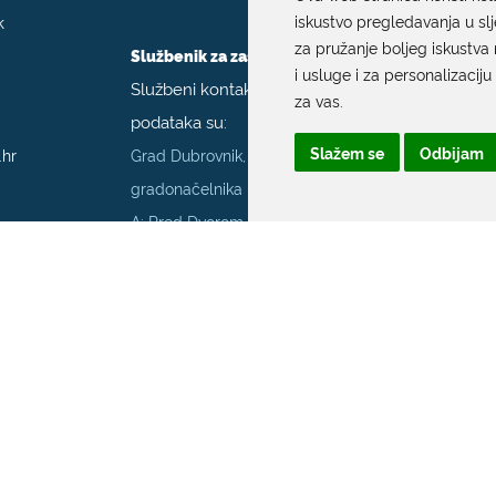
k
iskustvo pregledavanja u sl
za pružanje boljeg iskustva 
Službenik za zaštitu podataka
i usluge i za personalizaciju
Službeni kontakt podaci službenika za zaštitu
za vas
.
podataka su:
Slažem se
Odbijam
.hr
Grad Dubrovnik, Upravni odjel za poslove
gradonačelnika
A: Pred Dvorom 1; E:
szop@dubrovnik.hr
;
T:
+385 20 351 800
70001
Službenik za informiranje Grada Dubrovnika
Službeni kontakt podaci službenika za
informiranje su:
A: Grad Dubrovnik, Pred Dvorom 1, 20 000
Dubrovnik
E:
pristup.informacijama@dubrovnik.hr