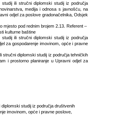
 studij ili stručni diplomski studij iz područja
 novinarstva, medija i odnosa s javnošću, na
ravni odjel za poslove gradonačelnika, Odsjek
no mjesto pod rednim brojem 2.13. Referent –
ti kulturne baštine
 studij ili stručni diplomski studij iz područja
odjel za gospodarenje imovinom, opće i pravne
ili stručni diplomski studij iz područja tehničkih
am i prostorno planiranje u Upravni odjel za
ni diplomski studij iz područja društvenih
enje imovinom, opće i pravne poslove,