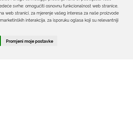
jedeće svrhe:
Grada Dubrovnika
omogućiti osnovnu funkcionalnost web stranice
,
na web stranici
,
za mjerenje vašeg interesa za naše proizvode
Gundulićeva poljana 10, 20000 Dubrovnik
 marketinških interakcija
,
za isporuku oglasa koji su relevantniji
Radno vrijeme sa strankama:
Ponedjeljak – Petak; 9.00 – 12.00 sati
Promjeni moje postavke
T:
+385 20 351 879
Poveznice
Arhiva
|
Arhiva - natječaji