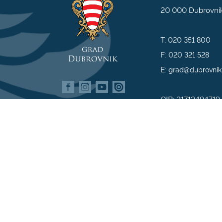
20 000 Dubrovni
T:
020 351 800
F:
020 321 528
E:
grad@dubrovnik
OIB: 21712494719
MB: 02583020
IBAN: HR35 240
809800009