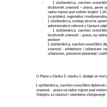
·
1 službenik/ca, završen sveučilišni 
društvenih znanosti – prava, javne u
radno mjesto pod rednim brojem 1.18. 
za protokol, regionalnu i međunarodnu
·
1 službenik/ca, srednja stručna sprem
administrativni referent u Upravni odje
·
1 službenik/ca, završen sveučilišni 
društvenih znanosti – prava, na radno
poslove
·
1 službenik/ca, završen sveučilišni diplo
znanosti - arhitekture i urbanizam n
urbanizam, prostorno planiranje i zašti
U Planu u članku 5. stavku 1. dodaje se novi 
·
1 vježbenik/ca, završen sveučilišni diplomski stu
znanosti -
prava na radno mjesto pod rednim 
Odsjeku za stanove i stambeno zbrinjavanje