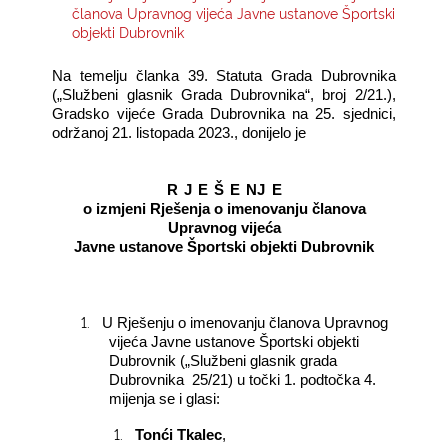
članova Upravnog vijeća Javne ustanove Športski
objekti Dubrovnik
KONTAKTI
Na temelju članka 39. Statuta Grada Dubrovnika
(„Službeni glasnik Grada Dubrovnika“, broj 2/21.),
Gradsko vijeće Grada Dubrovnika na 25. sjednici,
održanoj 21. listopada 2023., donijelo je
R
J
E
Š
E
NJ
E
o izmjeni Rješenja o imenovanju članova
Upravnog vijeća
Javne ustanove Športski objekti Dubrovnik
1.
U Rješenju o imenovanju članova Upravnog
vijeća Javne ustanove Športski objekti
Dubrovnik („Službeni glasnik grada
Dubrovnika
25/21) u točki 1. podtočka 4.
mijenja se i glasi:
1.
Tonći Tkalec
,