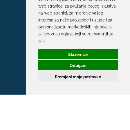
web stranice
,
za pružanje boljeg iskustva
na web stranici
,
za mjerenje vašeg
interesa za naše proizvode i usluge i za
personalizaciju marketinških interakcija
,
za isporuku oglasa koji su relevantniji za
vas
.
Slažem se
Odbijam
Promjeni moje postavke
Grad Dubrovnik
Pred Dvorom 1
20 000 Dubrovnik
T:
020 351 800
F:
020 321 528
E:
grad@dubrovnik.hr