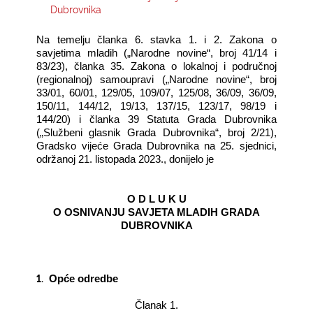
Dubrovnika
KONTAKTI
Na temelju članka 6. stavka 1. i 2. Zakona o
savjetima mladih („Narodne novine“, broj 41/14 i
83/23), članka 35. Zakona o lokalnoj i područnoj
(regionalnoj) samoupravi („Narodne novine“, broj
33/01, 60/01, 129/05, 109/07, 125/08, 36/09, 36/09,
150/11, 144/12, 19/13, 137/15, 123/17, 98/19 i
144/20) i članka 39 Statuta Grada Dubrovnika
(„Službeni glasnik Grada Dubrovnika“, broj 2/21),
Gradsko vijeće Grada Dubrovnika na 25. sjednici,
održanoj 21. listopada 2023., donijelo je
O D L U K U
O OSNIVANJU SAVJETA MLADIH GRADA
DUBROVNIKA
1.
Opće odredbe
Članak 1.