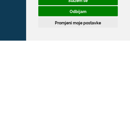
Slažem se
Odbijam
Promjeni moje postavke
Grad Dubrovnik
Pred Dvorom 1
20 000 Dubrovnik
T:
020 351 800
F:
020 321 528
E:
grad@dubrovnik.hr
OIB: 21712494719
MB: 02583020
IBAN: HR35 24070001 809800009
Kontakt za medije / Press contact