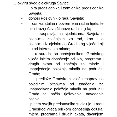
U okviru svog djelokruga Savjet:
-
bira predsjednika i zamjenika predsjednika
Savjeta;
-
donosi Poslovnik o radu Savjeta;
-
osniva stalna i povremena radna tijela, te
bira i razrješava članove radnih tijela;
-
raspravlja na sjednicama Savjeta o
pitanjima značajnim za rad, kao i o
pitanjima iz djelokruga Gradskog vijeća koji
su od interesa za mlade;
-
u suradnji sa predsjednikom Gradskog
vijeća inicira donošenje odluka, programa i
drugih akata od značaja za mlade i
unaprjeđenje položaja mladih na području
Grada;
-
predlaže Gradskom vijeću raspravu o
pojedinim pitanjima od značenja za
unapređivanje položaja mladih na području
Grada te način rješavanja navedenih
pitanja;
-
putem svojih predstavnika sudjeluje u radu
Gradskog vijeća prilikom donošenja odluka,
mjera, programa i drugih akata, davanjem