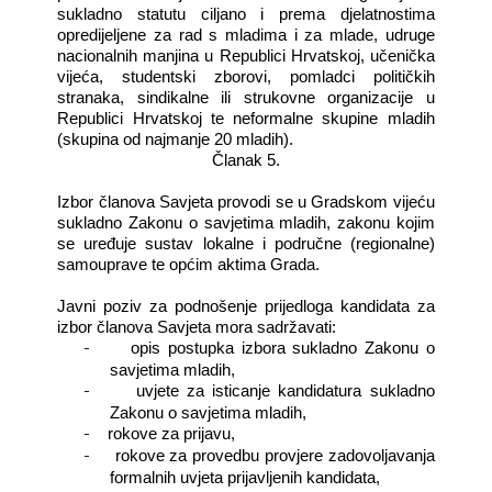
sukladno statutu ciljano i prema djelatnostima
opredijeljene za rad s mladima i za mlade, udruge
nacionalnih manjina u Republici Hrvatskoj, učenička
vijeća, studentski zborovi, pomladci političkih
stranaka, sindikalne ili strukovne organizacije u
Republici Hrvatskoj te neformalne skupine mladih
(skupina od najmanje 20 mladih).
Članak 5.
Izbor članova Savjeta provodi se u Gradskom vijeću
sukladno Zakonu o savjetima mladih, zakonu kojim
se uređuje sustav lokalne i područne (regionalne)
samouprave te općim aktima Grada.
Javni poziv za podnošenje prijedloga kandidata za
izbor članova Savjeta mora sadržavati:
-
opis postupka izbora sukladno Zakonu o
savjetima mladih,
-
uvjete za isticanje kandidatura sukladno
Zakonu o savjetima mladih,
-
rokove za prijavu,
-
rokove za provedbu provjere zadovoljavanja
formalnih uvjeta prijavljenih kandidata,