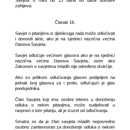
Savjeta u roku od 15 dana od dana dostave
zahtjeva.
Članak 16.
Savjet o pitanjima iz djelokruga rada može odlučivati
i donositi akte, ako je na sjednici nazočna većina
članova Savjeta.
Savjet odlučuje većinom glasova ako je na sjednici
nazočna većina članova Savjeta, osim ako
Zakonom o savjetima mladih nije određeno drukčije.
Ako su prilikom odlučivanja glasovi podijeljeni na
jednak broj glasova za i protiv, odlučujući je glas
predsjednika.
Član Savjeta koji ima osobni interes u donošenju
odluka o nekim pitanjima, može sudjelovati u
raspravi o tom pitanju, ali je izuzet od odlučivanja.
Smatra se da je član savjeta mladih neposredno
osobno zainteresiran za donošenje odluka o nekom