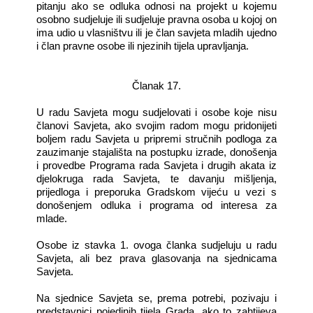
pitanju ako se odluka odnosi na projekt u kojemu
osobno sudjeluje ili sudjeluje pravna osoba u kojoj on
ima udio u vlasništvu ili je član savjeta mladih ujedno
i član pravne osobe ili njezinih tijela upravljanja.
Članak 17.
U radu Savjeta mogu sudjelovati i osobe koje nisu
članovi Savjeta, ako svojim radom mogu pridonijeti
boljem radu Savjeta u pripremi stručnih podloga za
zauzimanje stajališta na postupku izrade, donošenja
i provedbe Programa rada Savjeta i drugih akata iz
djelokruga rada Savjeta, te davanju mišljenja,
prijedloga i preporuka Gradskom vijeću u vezi s
donošenjem odluka i programa od interesa za
mlade.
Osobe iz stavka 1. ovoga članka sudjeluju u radu
Savjeta, ali bez prava glasovanja na sjednicama
Savjeta.
Na sjednice Savjeta se, prema potrebi, pozivaju i
predstavnici pojedinih tijela Grada, ako to zahtijeva