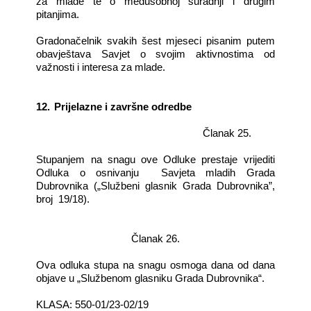
za mlade te o međusobnoj suradnji i drugim
pitanjima.
Gradonačelnik svakih šest mjeseci pisanim putem
obavještava Savjet o svojim aktivnostima od
važnosti i interesa za mlade.
12.
Prijelazne i završne odredbe
Članak 25.
Stupanjem na snagu ove Odluke prestaje vrijediti
Odluka o osnivanju
Savjeta mladih Grada
Dubrovnika („Službeni glasnik Grada Dubrovnika”,
broj
19/18).
Članak 26.
Ova odluka stupa na snagu osmoga dana od dana
objave u „Službenom glasniku Grada Dubrovnika“.
KLASA: 550-01/23-02/19