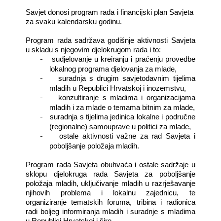
Savjet donosi program rada i financijski plan Savjeta
za svaku kalendarsku godinu.
Program rada sadržava godišnje aktivnosti Savjeta
u skladu s njegovim djelokrugom rada i to:
-
sudjelovanje u kreiranju i praćenju provedbe
lokalnog programa djelovanja za mlade,
-
suradnja s drugim savjetodavnim tijelima
mladih u Republici Hrvatskoj i inozemstvu,
-
konzultiranje s mladima i organizacijama
mladih i za mlade o temama bitnim za mlade,
-
suradnja s tijelima jedinica lokalne i područne
(regionalne) samouprave u politici za mlade,
-
ostale aktivnosti važne za rad Savjeta i
poboljšanje položaja mladih.
Program rada Savjeta obuhvaća i ostale sadržaje u
sklopu djelokruga rada Savjeta za poboljšanje
položaja mladih, uključivanje mladih u razrješavanje
njihovih problema i lokalnu zajednicu, te
organiziranje tematskih foruma, tribina i radionica
radi boljeg informiranja mladih i suradnje s mladima
u Republici Hrvatskoj i šire.