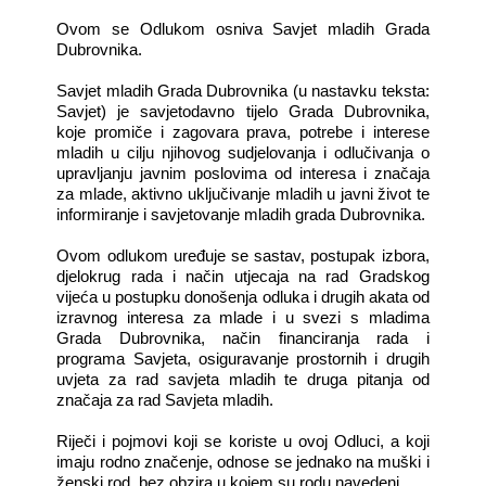
Ovom se Odlukom osniva Savjet mladih Grada
Dubrovnika.
Savjet mladih Grada Dubrovnika (u nastavku teksta:
Savjet) je savjetodavno tijelo Grada Dubrovnika,
koje promiče i zagovara prava, potrebe i interese
mladih u cilju njihovog sudjelovanja i odlučivanja o
upravljanju javnim poslovima od interesa i značaja
za mlade, aktivno uključivanje mladih u javni život te
informiranje i savjetovanje mladih grada Dubrovnika.
Ovom odlukom uređuje se sastav, postupak izbora,
djelokrug rada i način utjecaja na rad Gradskog
vijeća u postupku donošenja odluka i drugih akata od
izravnog interesa za mlade i u svezi s mladima
Grada Dubrovnika, način financiranja rada i
programa Savjeta, osiguravanje prostornih i drugih
uvjeta za rad savjeta mladih te druga pitanja od
značaja za rad Savjeta mladih.
Riječi i pojmovi koji se koriste u ovoj Odluci, a koji
imaju rodno značenje, odnose se jednako na muški i
ženski rod, bez obzira u kojem su rodu navedeni.