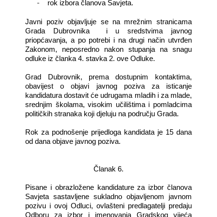
-
rok izbora članova Savjeta.
Javni poziv objavljuje se na mrežnim stranicama
Grada Dubrovnika
i u sredstvima javnog
priopćavanja, a po potrebi i na drugi način utvrđen
Zakonom, neposredno nakon stupanja na snagu
odluke iz članka 4. stavka 2. ove Odluke.
Grad Dubrovnik, prema dostupnim kontaktima,
obavijest o objavi javnog poziva za isticanje
kandidatura dostavit će udrugama mladih i za mlade,
srednjim školama, visokim učilištima i pomladcima
političkih stranaka koji djeluju na području Grada.
Rok za podnošenje prijedloga kandidata je 15 dana
od dana objave javnog poziva.
Članak 6.
Pisane i obrazložene kandidature za izbor članova
Savjeta sastavljene sukladno objavljenom javnom
pozivu i ovoj Odluci, ovlašteni predlagatelji predaju
Odboru za izbor i imenovanja Gradskog vijeća