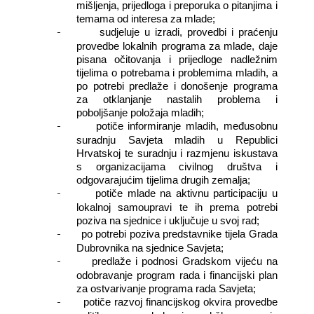
mišljenja, prijedloga i preporuka o pitanjima i
temama od interesa za mlade;
-
sudjeluje u izradi, provedbi i praćenju
provedbe lokalnih programa za mlade, daje
pisana očitovanja i prijedloge nadležnim
tijelima o potrebama i problemima mladih, a
po potrebi predlaže i donošenje programa
za otklanjanje nastalih problema i
poboljšanje položaja mladih;
-
potiče informiranje mladih, međusobnu
suradnju Savjeta mladih u Republici
Hrvatskoj te suradnju i razmjenu iskustava
s organizacijama civilnog društva i
odgovarajućim tijelima drugih zemalja;
-
potiče mlade na aktivnu participaciju u
lokalnoj samoupravi te ih prema potrebi
poziva na sjednice i uključuje u svoj rad;
-
po potrebi poziva predstavnike tijela Grada
Dubrovnika na sjednice Savjeta;
-
predlaže i podnosi Gradskom vijeću na
odobravanje program rada i financijski plan
za ostvarivanje programa rada Savjeta;
-
potiče razvoj financijskog okvira provedbe