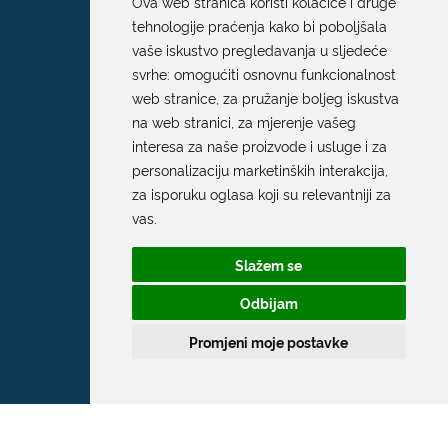
Ova web stranica koristi kolačiće i druge
tehnologije praćenja kako bi poboljšala
vaše iskustvo pregledavanja u sljedeće
svrhe:
omogućiti osnovnu funkcionalnost
web stranice
,
za pružanje boljeg iskustva
na web stranici
,
za mjerenje vašeg
interesa za naše proizvode i usluge i za
personalizaciju marketinških interakcija
,
za isporuku oglasa koji su relevantniji za
vas
.
Slažem se
Odbijam
Promjeni moje postavke
Grad Dubrovnik
Pred Dvorom 1
20 000 Dubrovnik