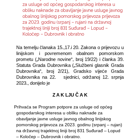
za usluge od općeg gospodarskog interesa u
obliku naknade za obavljanje javne usluge javnog
KONTAKTI
obalnog linijskog pomorskog prijevoza prijevoza
za 2023. godinu (srpanj – rujan) na državnoj
trajektnoj liniji broj 831 Suđurađ – Lopud –
Koločep – Dubrovnik i obratno
Na temelju članaka 15.,17.i 20. Zakona o prijevozu u
linijskom i povremenom obalnom pomorskom
prometu („Narodne novine“, broj 19/22) i članka 39.
Statuta Grada Dubrovnika („Službeni glasnik Grada
Dubrovnika“, broj 2/21), Gradsko vijeće Grada
Dubrovnika na 22.
sjednici, održanoj 12. srpnja
2023., donijelo je
Z A K LJU Č A K
1.
Prihvaća se P
rogram potpore za usluge od općeg
gospodarskog interesa u obliku naknade za
obavljanje javne usluge javnog obalnog linijskog
pomorskog prijevoza za 2023. godinu (srpanj – rujan)
na državnoj trajektnoj liniji broj 831 Suđurađ – Lopud
– Koločep – Dubrovnik i obratno.