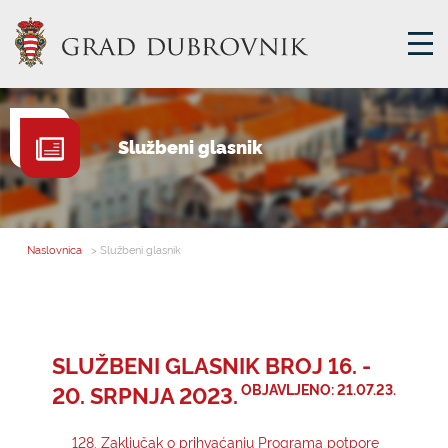
GRADSKA UPRAVA
Službeni glasnik
GRADONAČELNIK
MJESNA SAMOUPRAVA
GRADSKO VIJEĆE
Naslovnica
> Službeni glasnik
UPRAVNA TIJELA
ZA GRAĐANE
SAVJET MLADIH
SLUŽBENI GLASNIK BROJ 16. -
20. SRPNJA 2023.
OBJAVLJENO: 21.07.23.
E-USLUGE
128. Zaključak o prihvaćanju Programa potpore