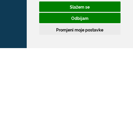
Slažem se
Odbijam
Promjeni moje postavke
Grad Dubrovnik
Pred Dvorom 1
20 000 Dubrovnik
T:
020 351 800
F:
020 321 528
E:
grad@dubrovnik.hr
OIB: 21712494719
MB: 02583020
IBAN: HR35 24070001 809800009