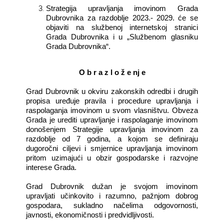
Strategija upravljanja imovinom Grada
Dubrovnika za razdoblje 2023.- 2029. će se
objaviti na službenoj internetskoj stranici
Grada Dubrovnika i u „Službenom glasniku
Grada Dubrovnika“.
O b r a z l o ž e nj e
Grad Dubrovnik u okviru zakonskih odredbi i drugih
propisa uređuje pravila i procedure upravljanja i
raspolaganja imovinom u svom vlasništvu. Obveza
Grada je urediti upravljanje i raspolaganje imovinom
donošenjem Strategije upravljanja imovinom za
razdoblje od 7 godina, a kojom se definiraju
dugoročni ciljevi i smjernice upravljanja imovinom
pritom uzimajući u obzir gospodarske i razvojne
interese Grada.
Grad Dubrovnik dužan je svojom imovinom
upravljati učinkovito i razumno, pažnjom dobrog
gospodara, sukladno načelima odgovornosti,
javnosti, ekonomičnosti i predvidljivosti.