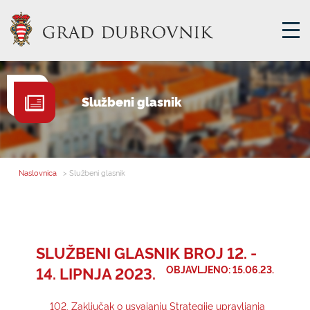
GRADSKA UPRAVA
Službeni glasnik
GRADONAČELNIK
MJESNA SAMOUPRAVA
GRADSKO VIJEĆE
Naslovnica
> Službeni glasnik
UPRAVNA TIJELA
ZA GRAĐANE
SAVJET MLADIH
SLUŽBENI GLASNIK BROJ 12. -
14. LIPNJA 2023.
OBJAVLJENO: 15.06.23.
E-USLUGE
102. Zaključak o usvajanju Strategije upravljanja