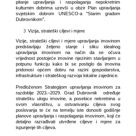
pitanje upravljanja i raspolaganja nepokretnim
kulturnim dobrima uzevši u obzir Plan upravljanja
svjetskim dobrom UNESCO-a “Starim gradom
Dubrovnikom”.
Vizija, strateški ciljevi i mjere
Vizije, strateški ciljevi i mjere upravljanja imovinom
predstavljaju željeno stanje i sliku idealnog
upravljanja imovinom na način da se očuva
vrijednost postojeće imovine njezinim stavljanjem u
potpunu funkciju kako bi se postiglo da imovina
pridonosi općem dobru na razini gospodarstva,
infrastrukture i strateškog razvoja lokalne zajednice.
Predloženom Strategijom upravljanja imovinom za
razdoblje 2023.–2029. Grad Dubrovnik
određuje
stratešku ulogu imovine, a posebice nekretnina u
svom vlasništvu, u ostvarivanju ciljeva svog
poslovanja te će na temelju iste donositi godišnje
planove upravljanja i raspolaganja imovinom, koji će
detaljno razrađivati utvrđene ciljeve i mjere za
ispunjenje tih ciljeva.