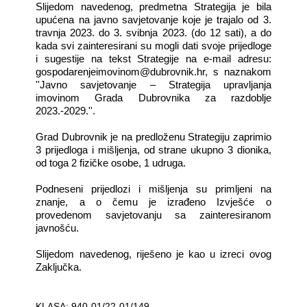
Slijedom navedenog, predmetna Strategija je bila
upućena na javno savjetovanje koje je trajalo od 3.
travnja 2023. do 3. svibnja 2023. (do 12 sati), a do
kada svi zainteresirani su mogli dati svoje prijedloge
i sugestije na tekst Strategije na e-mail adresu:
gospodarenjeimovinom@dubrovnik.hr, s naznakom
''Javno savjetovanje – Strategija upravljanja
imovinom Grada Dubrovnika za razdoblje
2023.-2029.''.
Grad Dubrovnik je na predloženu Strategiju zaprimio
3 prijedloga i mišljenja, od strane ukupno 3 dionika,
od toga 2 fizičke osobe, 1 udruga.
Podneseni prijedlozi i mišljenja su primljeni na
znanje, a o čemu je izrađeno Izvješće o
provedenom savjetovanju sa zainteresiranom
javnošću.
Slijedom navedenog, riješeno je kao u izreci ovog
Zaključka.
KLASA: 940-01/22-01/149