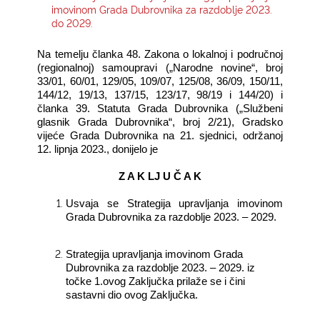
imovinom Grada Dubrovnika za razdoblje 2023.
do 2029.
KONTAKTI
Na temelju članka 48. Zakona o lokalnoj i područnoj
(regionalnoj) samoupravi („Narodne novine“, broj
33/01, 60/01, 129/05, 109/07, 125/08, 36/09, 150/11,
144/12, 19/13, 137/15, 123/17, 98/19 i 144/20) i
članka 39. Statuta Grada Dubrovnika („Službeni
glasnik Grada Dubrovnika“, broj 2/21), Gradsko
vijeće Grada Dubrovnika na 21. sjednici, održanoj
12. lipnja 2023., donijelo je
Z A K LJ U Č A K
Usvaja
se Strategija upravljanja imovinom
Grada Dubrovnika za razdoblje 2023. – 2029.
Strategija upravljanja imovinom Grada
Dubrovnika za razdoblje 2023. – 2029. iz
točke 1.ovog Zaključka prilaže se i čini
sastavni dio ovog Zaključka.