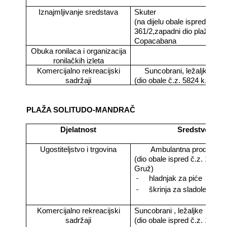
Iznajmljivanje sredstava
Skuter
(na dijelu obale ispred č.z.
361/2,zapadni dio plaže
Copacabana
Obuka ronilaca i organizacija
ronilačkih izleta
Komercijalno rekreacijski
Suncobrani, ležaljke
sadržaji
(dio obale č.z. 5824 k.o. Du
PLAŽA SOLITUDO-MANDRAČ
Djelatnost
Sredstvo
Ugostiteljstvo i trgovina
Ambulantna prodaja
(dio obale ispred č.z. 1059/1
Gruž)
-
hladnjak za piće
-
škrinja za sladoled
Komercijalno rekreacijski
Suncobrani , ležaljke
sadržaji
(dio obale ispred č.z. 1059/1