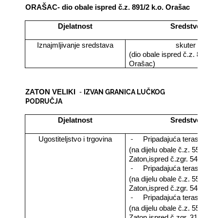
ORAŠAC- dio obale ispred č.z. 891/2 k.o. Orašac
Djelatnost
Sredstvo
Iznajmljivanje sredstava
skuter
(dio obale ispred č.z. 891/2 
Orašac)
IZVAN GRANICA LUČKOG
ZATON VELIKI
-
PODRUČJA
Djelatnost
Sredstvo
-
Ugostiteljstvo i trgovina
Pripadajuća terasa obje
(na dijelu obale č.z. 553/1 k.
Zaton,ispred č.zgr. 546/3 k.
-
Pripadajuća terasa obje
(na dijelu obale č.z. 553/1 k.
Zaton,ispred č.zgr. 547 k.o.
-
Pripadajuća terasa obje
(na dijelu obale č.z. 553/5 k.
Zaton,ispred č.zgr. 3188 k.o