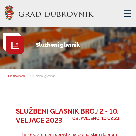
GRADSKA UPRAVA
Službeni glasnik
GRADONAČELNIK
MJESNA SAMOUPRAVA
GRADSKO VIJEĆE
Naslovnica
> Službeni glasnik
UPRAVNA TIJELA
ZA GRAĐANE
SAVJET MLADIH
SLUŽBENI GLASNIK BROJ 2 - 10.
VELJAČE 2023.
OBJAVLJENO: 10.02.23.
E-USLUGE
19. Godišnji plan upravljanja pomorskim dobrom