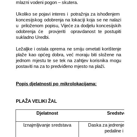
mlazni vodeni pogon – skutera.
Ukoliko se pojavi interes i
potražnja za ishođenjem
koncesijskog odobrenja na lokaciji koja se ne nalazi
u
priloženom popisu, Vijeće za dodjelu koncesijskih
odobrenja će
provjeriti
opravdanost te postupiti
sukladno Uredbi.
Ležaljke i ostala oprema ne smiju ometati korištenje
plaže kao općeg dobra, već moraju biti složene na
jednom mjestu te se tek na zahtjev korisnika mogu
postaviti na za to predviđeno mjesto na plaži.
Popis djelatnosti po
mikrolokacijama:
PLAŽA VELIKI ŽAL
Djelatnost
Sredstvo
Iznajmljivanje sredstava
Daska za jedrenje, sando
pedaline i sl.