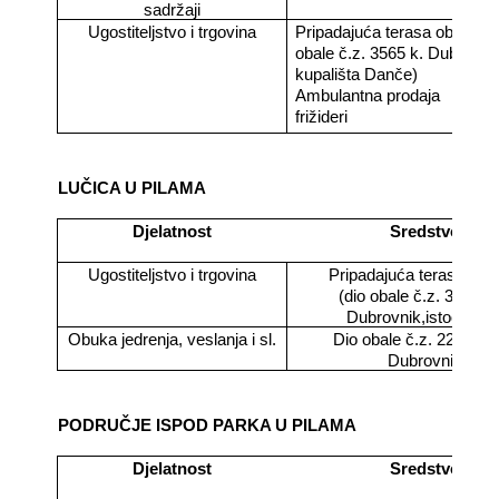
sadržaji
Ugostiteljstvo i trgovina
Pripadajuća terasa objekta(
obale č.z. 3565 k. Dubrovnik
kupališta Danče)
Ambulantna prodaja
frižideri
LUČICA U PILAMA
Djelatnost
Sredstvo
Ugostiteljstvo i trgovina
Pripadajuća terasa obj
(dio obale č.z. 3636 k.
Dubrovnik,istočni dio
Obuka jedrenja, veslanja i sl.
Dio obale č.z. 2297/1 k
Dubrovnik
PODRUČJE ISPOD PARKA U PILAMA
Djelatnost
Sredstvo