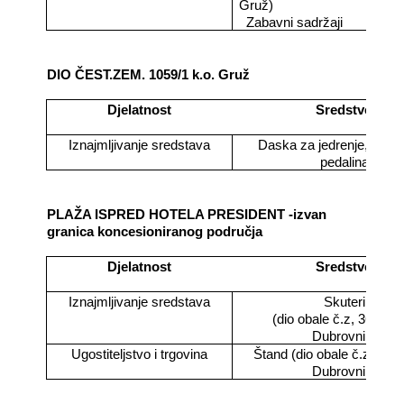
Gruž)
Zabavni sadržaji
DIO ČEST.ZEM. 1059/1 k.o. Gruž
Djelatnost
Sredstvo
Iznajmljivanje sredstava
Daska za jedrenje, sando
pedalina
PLAŽA ISPRED HOTELA PRESIDENT -izvan
granica koncesioniranog područja
Djelatnost
Sredstvo
Iznajmljivanje sredstava
Skuteri
(dio obale č.z, 361/1 k
Dubrovnik)
Ugostiteljstvo i trgovina
Štand (dio obale č.z. 361/
Dubrovnik)