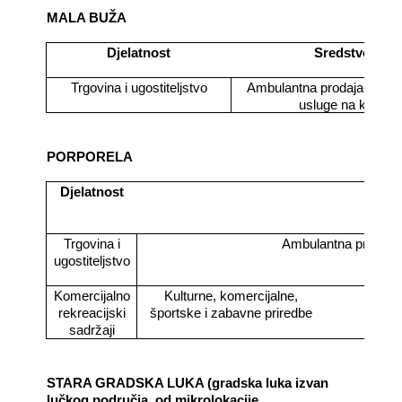
MALA BUŽA
Djelatnost
Sredstvo
Trgovina i ugostiteljstvo
Ambulantna prodaja-jedno
usluge na klupi
PORPORELA
Djelatnost
S
Trgovina i
Ambulantna prodaja-
ugostiteljstvo
Komercijalno
Kulturne, komercijalne,
rekreacijski
športske i zabavne priredbe
sadržaji
STARA GRADSKA LUKA (gradska luka izvan
lučkog područja, od mikrolokacije