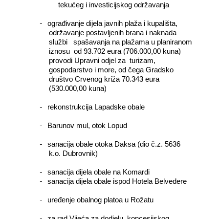
tekućeg i investicijskog održavanja
-
ograđivanje dijela javnih plaža i kupališta,
održavanje postavljenih brana i naknada
službi
spašavanja na plažama u planiranom
iznosu
od 93.702 eura (706.000,00 kuna)
provodi Upravni odjel za
turizam,
gospodarstvo i more, od čega Gradsko
društvo Crvenog križa 70.343 eura
(530.000,00 kuna)
-
rekonstrukcija Lapadske obale
-
Barunov mul, otok Lopud
-
sanacija obale otoka Daksa (dio č.z. 5636
k.o. Dubrovnik)
-
sanacija dijela obale na Komardi
-
sanacija dijela obale ispod Hotela Belvedere
-
uređenje obalnog platoa u Rožatu
-
za rad Vijeća za dodjelu
koncesijskog