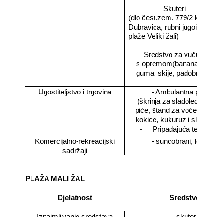
Skuteri
(dio čest.zem. 779/2 k.o.
Dubravica, rubni jugoistočni
plaže Veliki žali)
Sredstvo za vuču
s opremom(banana, tuba
guma, skije, padobran)
Ugostiteljstvo i trgovina
- Ambulantna prodaj
(škrinja za sladoled, vetr
piće, štand za voće,
pala
kokice, kukuruz i sl. djelat
-
Pripadajuća terasa 
Komercijalno-rekreacijski
- suncobrani, ležaljk
sadržaji
PLAŽA MALI ŽAL
Djelatnost
Sredstvo
Iznajmljivanje sredstava
-skuter