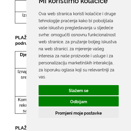
Mi koristimo kolačiće
Djelatnost
Sredstvo
Ova web stranica koristi kolačiće i druge
Iznajmljivanje sredstava
Daska za jedrenje, sando
tehnologije praćenja kako bi poboljšala
pedalina i sl.
vaše iskustvo pregledavanja u sljedeće
svrhe:
omogućiti osnovnu funkcionalnost
PLAŽA BANJE (izvan granice koncesioniranog
web stranice
,
za pružanje boljeg iskustva
područja, dio obale č.z. 4653/2 k.o.
na web stranici
,
za mjerenje vašeg
Dubrovnik)
Djelatnost
interesa za naše proizvode i usluge i za
personalizaciju marketinških interakcija
,
za isporuku oglasa koji su relevantniji za
Iznajmljivanje
Sredstvo za vuču s opremom(banana, tuba,
vas
.
sredstava
Flyboard
Slažem se
Komercijalno
Kulturne, komercijalne,
Odbijam
rekreacijski
športske i zabavne priredbe
sadržaji
Promjeni moje postavke
PLAŽA ISPRED HOTELA EXCELSIOR (izvan