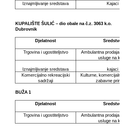
Iznajmljivanje sredstava
Kajaci
KUPALIŠTE ŠULIĆ – dio obale na č.z. 3063 k.o.
Dubrovnik
Djelatnost
Sredstvo
Trgovina i ugostiteljstvo
Ambulantna prodaja-jedno
usluge na klupi
Iznajmljivanje sredstava
kajaci
Komercijalno rekreacijski
Kulturne, komercijalne, špo
sadržaji
zabavne priredbe
BUŽA 1
Djelatnost
Sredstvo
Trgovina i ugostiteljstvo
Ambulantna prodaja-jedno
usluge na klupi