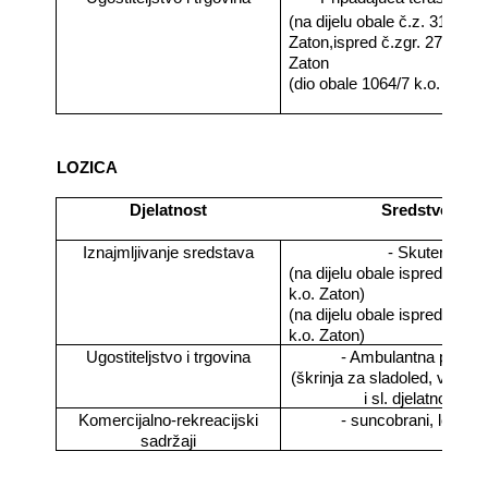
(na dijelu obale č.z. 3185/3 k
Zaton,ispred č.zgr. 2732/1 k
Zaton
(dio obale 1064/7 k.o. Zaton 
LOZICA
Djelatnost
Sredstvo
Iznajmljivanje sredstava
- Skuter
(na dijelu obale ispred č.z. 
k.o. Zaton)
(na dijelu obale ispred č.z. 
k.o. Zaton)
Ugostiteljstvo i trgovina
- Ambulantna prodaj
(škrinja za sladoled, vetrina
i sl. djelatnosti)
Komercijalno-rekreacijski
- suncobrani, ležaljk
sadržaji