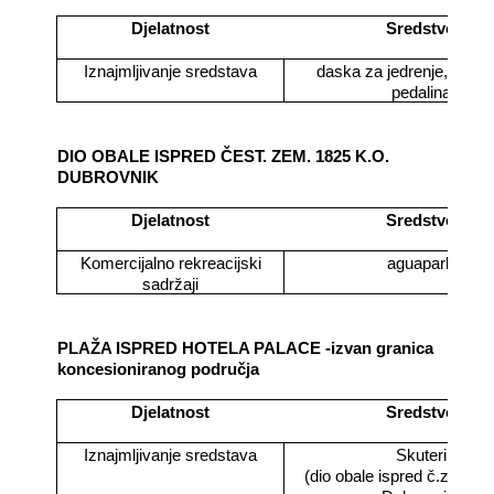
Djelatnost
Sredstvo
Iznajmljivanje sredstava
daska za jedrenje, sando
pedalina
DIO OBALE ISPRED ČEST. ZEM. 1825 K.O.
DUBROVNIK
Djelatnost
Sredstvo
Komercijalno rekreacijski
aguapark
sadržaji
PLAŽA ISPRED HOTELA PALACE -izvan granica
koncesioniranog područja
Djelatnost
Sredstvo
Iznajmljivanje sredstava
Skuteri
(dio obale ispred č.z, 1842