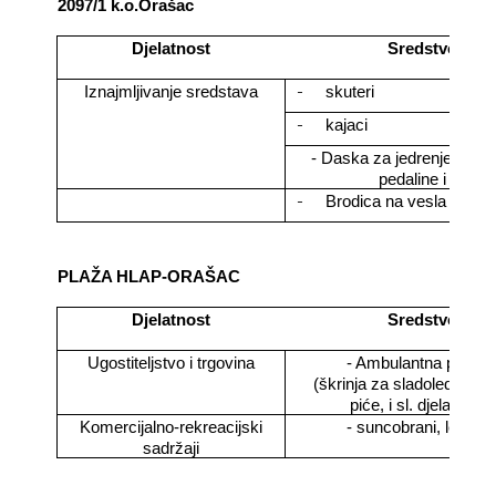
2097/1 k.o.Orašac
Djelatnost
Sredstvo
-
Iznajmljivanje sredstava
skuteri
-
kajaci
- Daska za jedrenje, sand
pedaline i sl.
-
Brodica na vesla
PLAŽA HLAP-ORAŠAC
Djelatnost
Sredstvo
Ugostiteljstvo i trgovina
- Ambulantna prodaj
(škrinja za sladoled, vetr
piće, i sl. djelatnosti)
Komercijalno-rekreacijski
- suncobrani, ležaljk
sadržaji