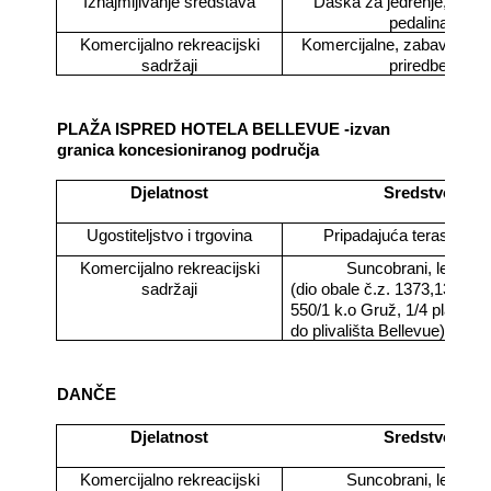
Iznajmljivanje sredstava
Daska za jedrenje, sando
pedalina
Komercijalno rekreacijski
Komercijalne, zabavne, šp
sadržaji
priredbe
PLAŽA ISPRED HOTELA BELLEVUE -izvan
granica koncesioniranog područja
Djelatnost
Sredstvo
Ugostiteljstvo i trgovina
Pripadajuća terasa obj
Komercijalno rekreacijski
Suncobrani, ležaljke
sadržaji
(dio obale č.z. 1373,1374,53
550/1 k.o Gruž, 1/4 plaže o
do plivališta Bellevue)
DANČE
Djelatnost
Sredstvo
Komercijalno rekreacijski
Suncobrani, ležaljke