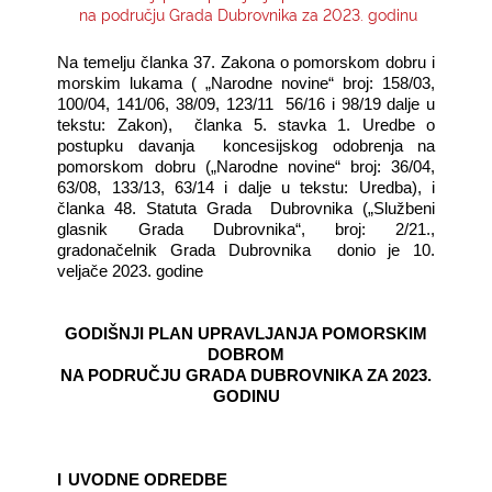
na području Grada Dubrovnika za 2023. godinu
KONTAKTI
Na temelju članka 37. Zakona o pomorskom dobru i
morskim lukama ( „Narodne novine“ broj: 158/03,
100/04, 141/06, 38/09, 123/11
56/16 i 98/19 dalje u
tekstu: Zakon),
članka 5. stavka 1. Uredbe o
postupku davanja
koncesijskog odobrenja na
pomorskom dobru („Narodne novine“ broj: 36/04,
63/08, 133/13, 63/14 i dalje u tekstu: Uredba), i
članka 48. Statuta Grada
Dubrovnika („Službeni
glasnik Grada Dubrovnika“, broj: 2/21.,
gradonačelnik Grada Dubrovnika
donio je 10.
veljače 2023. godine
GODIŠNJI PLAN UPRAVLJANJA POMORSKIM
DOBROM
NA PODRUČJU GRADA DUBROVNIKA ZA 2023.
GODINU
I
UVODNE ODREDBE