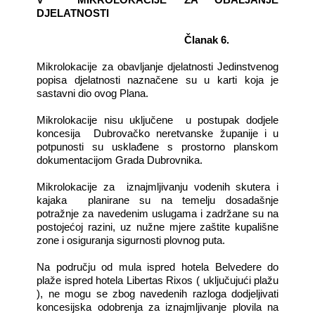
DJELATNOSTI
Članak 6.
Mikrolokacije za obavljanje djelatnosti Jedinstvenog
popisa djelatnosti naznačene su u karti koja je
sastavni dio ovog Plana.
Mikrolokacije nisu uključene
u postupak dodjele
koncesija
Dubrovačko neretvanske županije i u
potpunosti su usklađene s prostorno planskom
dokumentacijom Grada Dubrovnika.
Mikrolokacije za
iznajmljivanju vodenih skutera i
kajaka
planirane su na temelju dosadašnje
potražnje za navedenim uslugama i zadržane su na
postojećoj razini, uz nužne mjere zaštite kupališne
zone i osiguranja sigurnosti plovnog puta.
Na području od mula ispred hotela Belvedere do
plaže ispred hotela Libertas Rixos ( uključujući plažu
), ne mogu se zbog navedenih razloga dodjeljivati
koncesijska odobrenja za iznajmljivanje plovila na