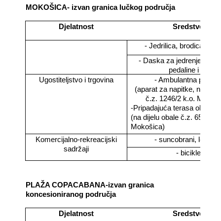
MOKOŠICA- izvan granica lučkog područja
Djelatnost
Sredstvo
- Jedrilica, brodica na v
- Daska za jedrenje, sand
pedaline i sl.
Ugostiteljstvo i trgovina
- Ambulantna prodaj
(aparat za napitke, na dijel
č.z. 1246/2 k.o. Mokoš
-Pripadajuća terasa objekta
(na dijelu obale č.z. 655 i 65
Mokošica)
Komercijalno-rekreacijski
- suncobrani, ležaljk
sadržaji
- bicikle
PLAŽA COPACABANA-izvan granica
koncesioniranog područja
Djelatnost
Sredstvo