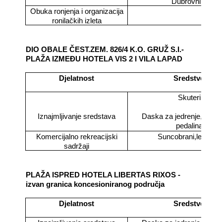
Dubrovnik)
Obuka ronjenja i organizacija
ronilačkih izleta
DIO OBALE ČEST.ZEM. 826/4 K.O. GRUŽ S.I.-
PLAŽA IZMEĐU HOTELA VIS 2 I VILA LAPAD
Djelatnost
Sredstvo
Skuteri
Iznajmljivanje sredstava
Daska za jedrenje, sando
pedalina
Komercijalno rekreacijski
Suncobrani,ležaljke
sadržaji
PLAŽA ISPRED HOTELA LIBERTAS RIXOS -
izvan granica koncesioniranog područja
Djelatnost
Sredstvo