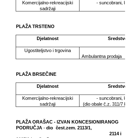
Komercijalno-rekreacijski
- suncobrani, ležaljk
sadržaji
PLAŽA TRSTENO
Djelatnost
Sredstvo
Ugostiteljstvo i trgovina
Ambulantna prodaja
PLAŽA BRSEČINE
Djelatnost
Sredstvo
Komercijalno-rekreacijski
- suncobrani, ležaljk
sadržaji
(dio obale č.z. 311/7 k.o. B
PLAŽA ORAŠAC - IZVAN KONCESIONIRANOG
PODRUČJA
-
dio
čest.zem. 2113/1,
2114 i