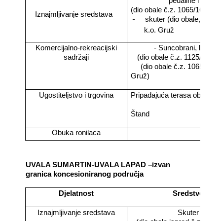
pedaline i sl.
(dio obale č.z. 1065/16 k.o.
Iznajmljivanje sredstava
-
skuter (dio obale, č.z. 
k.o. Gruž
Komercijalno-rekreacijski
- Suncobrani, ležaljk
sadržaji
(dio obale č.z. 1125/3 k.o.
(dio obale č.z. 1065/16 k.
Gruž)
Ugostiteljstvo i trgovina
Pripadajuća terasa objekta
Štand
Obuka ronilaca
UVALA SUMARTIN-UVALA LAPAD –izvan
granica koncesioniranog područja
Djelatnost
Sredstvo
Iznajmljivanje sredstava
Skuter