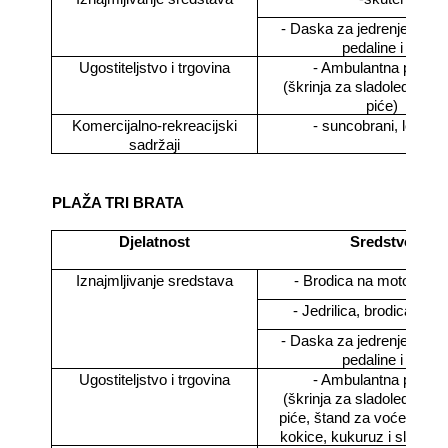
- Daska za jedrenje, sand
pedaline i sl.
Ugostiteljstvo i trgovina
- Ambulantna prodaj
(škrinja za sladoled, vetr
piće)
Komercijalno-rekreacijski
- suncobrani, ležaljk
sadržaji
PLAŽA TRI BRATA
Djelatnost
Sredstvo
Iznajmljivanje sredstava
- Brodica na motorni p
- Jedrilica, brodica na v
- Daska za jedrenje, sand
pedaline i sl.
Ugostiteljstvo i trgovina
- Ambulantna prodaj
(škrinja za sladoled, vetr
piće, štand za voće,
pala
kokice, kukuruz i sl. djelat