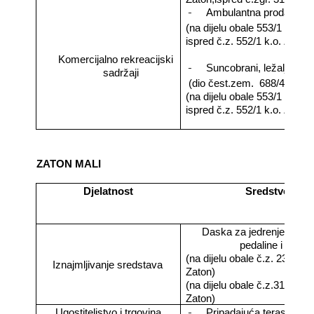
-
Ambulantna prodaja
(na dijelu obale 553/1 k.o. Z
ispred č.z. 552/1 k.o. Zaton
Komercijalno rekreacijski
-
Suncobrani, ležaljke
sadržaji
(dio čest.zem.
688/4 k.o. Z
(na dijelu obale 553/1 k.o. Z
ispred č.z. 552/1 k.o. Zaton
ZATON MALI
Djelatnost
Sredstvo
Daska za jedrenje, sando
pedaline i sl.
(na dijelu obale č.z. 2378 k.
Iznajmljivanje sredstava
Zaton)
(na dijelu obale č.z.3189/1 k
Zaton)
-
Ugostiteljstvo i trgovina
Pripadajuća terasa obje