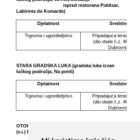
ispred restorana Poklisar,
Labirinta do Komarde)
Djelatnost
Sredstvo
Trgovina i ugostiteljstvo
Pripadajuća terasa obj
(dio obale č.z. 4622/3 k
Dubrovnik)
STARA GRADSKA LUKA (gradska luka izvan
lučkog područja, Na ponti)
Djelatnost
Sredstvo
Trgovina i ugostiteljstvo
Pripadajuća terasa obj
(dio obale č.z. 4632/3 k
Dubrovnik)
OTOK LOKRUM- dio obale ispred č.z.2282 k.o.
(s.i.) Dubrovnik