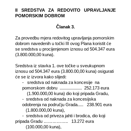
II SREDSTVA ZA REDOVITO UPRAVLJANJE
POMORSKIM DOBROM
Članak 3.
Za provedbu mjera redovitog upravljanja pomorskim
dobrom navedenih u točki III ovog Plana koristit će
se sredstva u procijenjenom iznosu od 504.347 eura
(3.800.000,00 kuna).
Sredstva iz stavka 1. ove točke u sveukupnom
iznosu od 504.347 eura (3.800.00,00 kuna) osigurati
će se iz izvora kako slijedi:
-
sredstva od naknada za koncesije
na
pomorskom dobru
...................
252.173 eura
(1.900.000,00 kuna) dio koji pripada Gradu,
-
sredstva od naknada za koncesijska
odobrenja na području Grada.....
238.901 eura
(1.800.000,00 kuna),
-
sredstva od priveza jahti i brodica, dio koji
pripada Gradu ……………..
13.272 eura
(100.000,00 kuna),