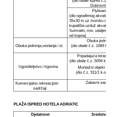
(dio obale ispred č.z. 5098
Dubrovnik)
Flyboard
(dio ograđenog akvatorija d
35x30 m uz morsku ogradu
kupališta uzduž akvatorija 
Sumratin, min. udaljenosti 
od kopna)
Obuka jedrenja
Obuka jedrenja,veslanja i sl.
(dio obale č.z. 1089 k.o. Gr
Pripadajuća terasa obj
(dio obale č.z. 5094 k.o. Du
Ugostiteljstvo i trgovina
Montažni objekt do 12
(dio č.z. 911/1 k.o. Gruž 
Zabavni sadržaji
Komercijalno rekreacijski
sadržaji
PLAŽA ISPRED HOTELA ADRIATIC
Djelatnost
Sredstvo