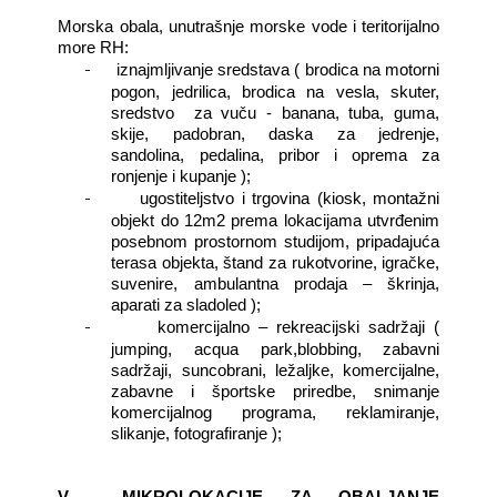
Morska obala, unutrašnje morske vode i teritorijalno
more RH:
-
iznajmljivanje sredstava ( brodica na motorni
pogon, jedrilica, brodica na vesla, skuter,
sredstvo
za vuču - banana, tuba, guma,
skije, padobran, daska za jedrenje,
sandolina, pedalina, pribor i oprema za
ronjenje i kupanje );
-
ugostiteljstvo i trgovina (kiosk, montažni
objekt do 12m2 prema lokacijama utvrđenim
posebnom prostornom studijom, pripadajuća
terasa objekta, štand za rukotvorine, igračke,
suvenire, ambulantna prodaja – škrinja,
aparati za sladoled );
-
komercijalno – rekreacijski sadržaji (
jumping, acqua park,blobbing, zabavni
sadržaji, suncobrani, ležaljke, komercijalne,
zabavne i športske priredbe, snimanje
komercijalnog programa, reklamiranje,
slikanje, fotografiranje );
V
MIKROLOKACIJE ZA OBALJANJE