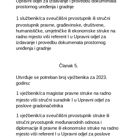
Upravni odjel za izdavanje i provedbu dokumenata
prostornog uređenja i gradnje
―
1 službenik/ca sveučilišni prvostupnik ili stručni
prvostupnik pravne, građevinske, društvene,
humanističke, umjetničke ili ekonomske struke na
radno mjesto viši referent I u Upravni odjel za
izdavanje i provedbu dokumenata prostornog
uređenja i gradnje
Članak 5.
Utvrđuje se potreban broj vježbenika za 2023.
godinu:
―
1 vježbenik/ca magistar pravne struke na radno
mjesto viši stručni suradnik I u Upravni odjel za
poslove gradonačelnika
―
1 vježbenik/ca sveučilišni prvostupnik struke ili
stručni prvostupnik međunarodnih odnosa i
diplomacije ili pravne ili ekonomske struke na radno
mjesto viši referent I u Upravni odjel za poslove