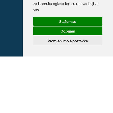
za isporuku oglasa koji su relevantniji za
vas
.
Slažem se
Odbijam
Promjeni moje postavke
Grad Dubrovnik
Pred Dvorom 1
20 000 Dubrovnik
T:
020 351 800
F:
020 321 528
E:
grad@dubrovnik.hr
OIB: 21712494719
MB: 02583020