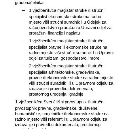
gradonačelnika
―
1 vježbenik/ca magistar struke ili stručni
specijalist ekonomske struke na radno
mjesto viši stručni suradnik I u Odsjek za
računovodstvo i proračun u Upravni odjel za
proračun, financije i naplatu
―
1 vježbenik/ca magistar struke ili stručni
specijalist pravne ili ekonomske struke na
radno mjesto viši stručni suradnik I u Upravni
odjel za turizam, gospodarstvo i more
―
2 vježbenik/ca magistar struke ili stručni
specijalist arhitektonske, građevinske,
pravne ili ekonomske struke na radno mjesto
viši stručni suradnik III u Upravnom odjelu za
izdavanje i provedbu dokumenata,
prostornog uređenja i gradnje
―
1 vježbenik/ca Sveučilišni prvostupnik ili stručni
prvostupnik pravne, građevinske, društvene,
humanističke, umjetničke ili ekonomske struke na
radno mjesto viši referent I u Upravnom odjelu za
izdavanje i provedbu dokumenata, prostornog