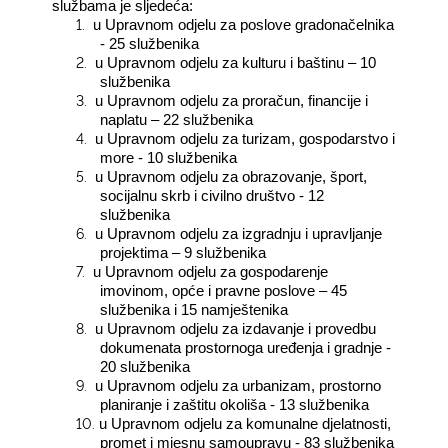
službama je sljedeća:
1.
u Upravnom odjelu za poslove gradonačelnika
- 25 službenika
2.
u Upravnom odjelu za kulturu i baštinu – 10
službenika
3.
u Upravnom odjelu za proračun, financije i
naplatu – 22 službenika
4.
u Upravnom odjelu za turizam, gospodarstvo i
more - 10 službenika
5.
u Upravnom odjelu za obrazovanje, šport,
socijalnu skrb i civilno društvo - 12
službenika
6.
u Upravnom odjelu za izgradnju i upravljanje
projektima – 9 službenika
7.
u Upravnom odjelu za gospodarenje
imovinom, opće i pravne poslove – 45
službenika i 15 namještenika
8.
u Upravnom odjelu za izdavanje i provedbu
dokumenata prostornoga uređenja i gradnje -
20 službenika
9.
u Upravnom odjelu za urbanizam, prostorno
planiranje i zaštitu okoliša - 13 službenika
10.
u Upravnom odjelu za komunalne djelatnosti,
promet i mjesnu samoupravu - 83 službenika