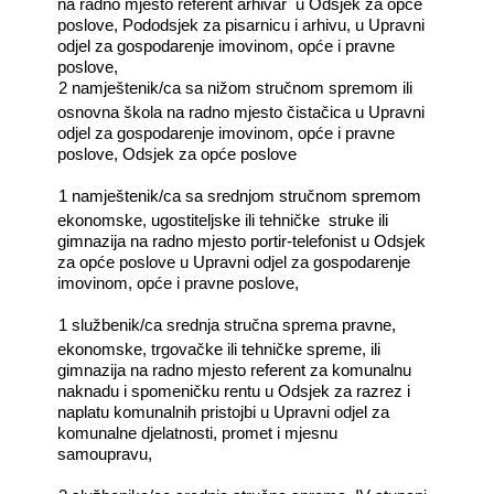
na radno mjesto referent arhivar
u Odsjek za opće
poslove, Pododsjek za pisarnicu i arhivu, u Upravni
odjel za gospodarenje imovinom, opće i pravne
poslove,
―
2 namještenik/ca sa nižom stručnom spremom ili
osnovna škola na radno mjesto čistačica u Upravni
odjel za gospodarenje imovinom, opće i pravne
poslove, Odsjek za opće poslove
―
1 namještenik/ca sa srednjom stručnom spremom
ekonomske, ugostiteljske ili tehničke
struke ili
gimnazija na radno mjesto portir-telefonist u Odsjek
za opće poslove u Upravni odjel za gospodarenje
imovinom, opće i pravne poslove,
―
1 službenik/ca srednja stručna sprema pravne,
ekonomske, trgovačke ili tehničke spreme, ili
gimnazija na radno mjesto referent za komunalnu
naknadu i spomeničku rentu u Odsjek za razrez i
naplatu komunalnih pristojbi u Upravni odjel za
komunalne djelatnosti, promet i mjesnu
samoupravu,