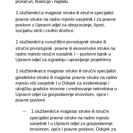
proračun, financije i naplatu
―
1 službenik/ca magistar struke ili stručni specijalist
pravne struke na radno mjesto savjetnik I za pravne
poslove u Upravni odjel za obrazovanje, šport,
socijalnu skrb i civilno društvo
―
1 službenik/ca sveučilišni prvostupnik struke ili
stručni prvostupnik
pravne ili ekonomske struke na
radno mjesto stručni suradnik I – poslovni tajnik u
Upravni odjel za izgradnju i upravljanje projektima
―
1 službenika/ce magistar struke ili stručni specijalist
geodetske struke ili magistar pravne struke na radno
mjesto viši savjetnik I u Odsjek za evidentiranje i
uknjižbu gradske imovine i vrednovanje nekretnina u
Upravni odjel za gospodarenje imovinom, opće i
pravne poslove
―
1 službenik/ce magistar struke ili stručni
specijalist pravne struke na radno mjesto
savjetnik I u Upravni odjel za gospodarenje
imovinom, opće i pravne poslove, Odsjek za