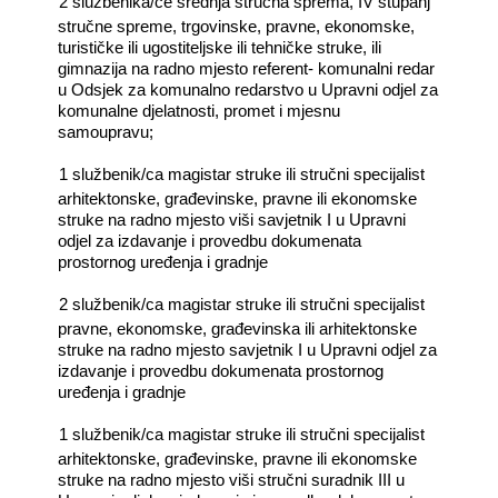
―
2 službenika/ce srednja stručna sprema, IV stupanj
stručne spreme, trgovinske, pravne, ekonomske,
turističke ili ugostiteljske ili tehničke struke, ili
gimnazija na radno mjesto referent- komunalni redar
u Odsjek za komunalno redarstvo u Upravni odjel za
komunalne djelatnosti, promet i mjesnu
samoupravu;
―
1 službenik/ca magistar struke ili stručni specijalist
arhitektonske, građevinske, pravne ili ekonomske
struke na radno mjesto viši savjetnik I u Upravni
odjel za izdavanje i provedbu dokumenata
prostornog uređenja i gradnje
―
2 službenik/ca magistar struke ili stručni specijalist
pravne, ekonomske, građevinska ili arhitektonske
struke na radno mjesto savjetnik I u Upravni odjel za
izdavanje i provedbu dokumenata prostornog
uređenja i gradnje
―
1 službenik/ca magistar struke ili stručni specijalist
arhitektonske, građevinske, pravne ili ekonomske
struke na radno mjesto viši stručni suradnik III u