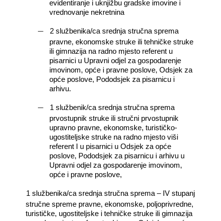
evidentiranje i uknjižbu gradske imovine i
vrednovanje nekretnina
―
2 službenika/ca srednja stručna sprema
pravne, ekonomske struke ili tehničke struke
ili gimnazija na radno mjesto referent u
pisarnici u Upravni odjel za gospodarenje
imovinom, opće i pravne poslove, Odsjek za
opće poslove, Pododsjek za pisarnicu i
arhivu.
―
1 službenik/ca srednja stručna sprema
prvostupnik struke ili stručni prvostupnik
upravno pravne, ekonomske, turističko-
ugostiteljske struke na radno mjesto viši
referent I u pisarnici u Odsjek za opće
poslove, Pododsjek za pisarnicu i arhivu u
Upravni odjel za gospodarenje imovinom,
opće i pravne poslove,
―
1 službenika/ca srednja stručna sprema – IV stupanj
stručne spreme pravne, ekonomske, poljoprivredne,
turističke, ugostiteljske i tehničke struke ili gimnazija