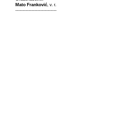
Mato Franković
, v. r.
----------------------------