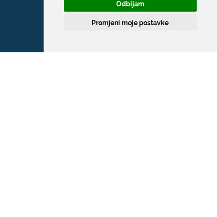
Odbijam
Promjeni moje postavke
Grad Dubrovnik
Pred Dvorom 1
20 000 Dubrovnik
T:
020 351 800
F:
020 321 528
E:
grad@dubrovnik.hr
OIB: 21712494719
MB: 02583020
IBAN: HR35 24070001 809800009
Kontakt za medije / Press contact
E:
press@dubrovnik.hr