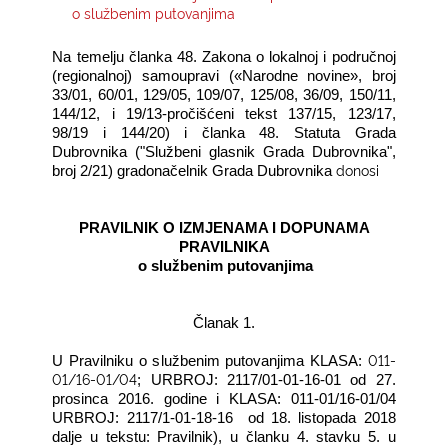
o službenim putovanjima
KONTAKTI
Na temelju članka 48. Zakona o lokalnoj i područnoj
(regionalnoj) samoupravi («Narodne novine», broj
33/01, 60/01, 129/05, 109/07, 125/08, 36/09, 150/11,
144/12, i 19/13-pročišćeni tekst 137/15, 123/17,
98/19 i 144/20) i članka 48. Statuta Grada
Dubrovnika ("Službeni glasnik Grada Dubrovnika",
donosi
broj 2/21)
gradonačelnik Grada Dubrovnika
PRAVILNIK O IZMJENAMA I DOPUNAMA
PRAVILNIKA
o službenim putovanjima
Članak 1.
011-
U Pravilniku o službenim putovanjima KLASA:
01/16-01/04
; URBROJ: 2117/01-01-16-01 od 27.
prosinca 2016. godine i KLASA: 011-01/16-01/04
URBROJ: 2117/1-01-18-16
od 18. listopada 2018
dalje u tekstu: Pravilnik), u članku 4. stavku 5. u