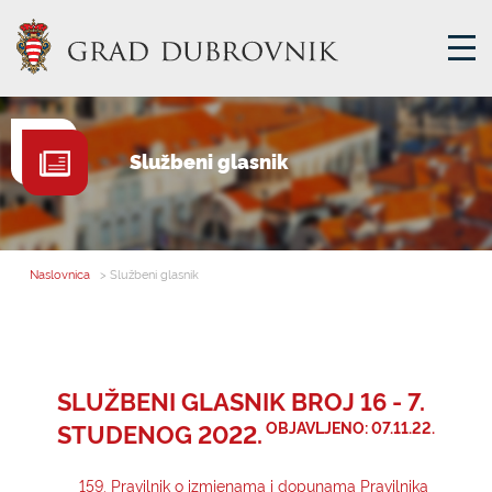
GRADSKA UPRAVA
Službeni glasnik
GRADONAČELNIK
MJESNA SAMOUPRAVA
GRADSKO VIJEĆE
Naslovnica
> Službeni glasnik
UPRAVNA TIJELA
ZA GRAĐANE
SAVJET MLADIH
SLUŽBENI GLASNIK BROJ 16 - 7.
STUDENOG 2022.
OBJAVLJENO: 07.11.22.
E-USLUGE
159. Pravilnik o izmjenama i dopunama Pravilnika