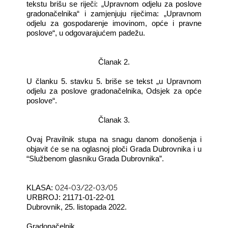
tekstu brišu se riječi: „Upravnom odjelu za poslove
gradonačelnika“ i zamjenjuju riječima: „Upravnom
odjelu za gospodarenje imovinom, opće i pravne
poslove“, u odgovarajućem padežu.
Članak 2.
U članku 5. stavku 5. briše se tekst „u Upravnom
odjelu za poslove gradonačelnika, Odsjek za opće
poslove“.
Članak 3.
Ovaj Pravilnik
stupa na snagu danom donošenja i
objavit će se na oglasnoj ploči
Grada Dubrovnika i u
“
Službenom glasniku Grada Dubrov
n
ika
”
.
024-03/22-03/05
KLASA:
URBROJ: 21171-01-22-01
Dubrovnik, 25. listopada 2022.
Gradonačelnik