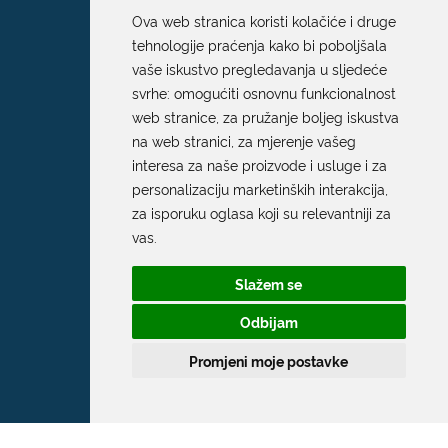
Ova web stranica koristi kolačiće i druge
tehnologije praćenja kako bi poboljšala
vaše iskustvo pregledavanja u sljedeće
svrhe:
omogućiti osnovnu funkcionalnost
web stranice
,
za pružanje boljeg iskustva
na web stranici
,
za mjerenje vašeg
interesa za naše proizvode i usluge i za
personalizaciju marketinških interakcija
,
za isporuku oglasa koji su relevantniji za
vas
.
Slažem se
Odbijam
Promjeni moje postavke
Grad Dubrovnik
Pred Dvorom 1
20 000 Dubrovnik