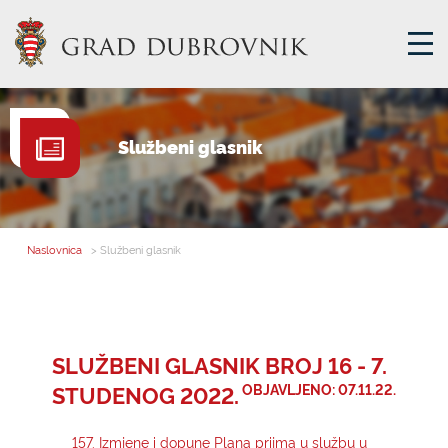
GRADSKA UPRAVA
Službeni glasnik
GRADONAČELNIK
MJESNA SAMOUPRAVA
GRADSKO VIJEĆE
Naslovnica
> Službeni glasnik
UPRAVNA TIJELA
ZA GRAĐANE
SAVJET MLADIH
SLUŽBENI GLASNIK BROJ 16 - 7.
STUDENOG 2022.
OBJAVLJENO: 07.11.22.
E-USLUGE
157. Izmjene i dopune Plana prijma u službu u