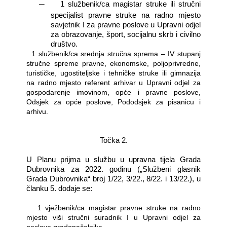
―
1 službenik/ca magistar struke ili stručni
specijalist pravne struke na radno mjesto
savjetnik I za pravne poslove u Upravni odjel
za obrazovanje, šport, socijalnu skrb i civilno
društvo.
―
1 službenik/ca srednja stručna sprema – IV stupanj
stručne spreme pravne, ekonomske, poljoprivredne,
turističke, ugostiteljske i tehničke struke ili gimnazija
na radno mjesto referent arhivar u Upravni odjel za
gospodarenje imovinom, opće i pravne poslove,
Odsjek za opće poslove, Pododsjek za pisanicu i
arhivu.
Točka 2.
U Planu prijma u službu u upravna tijela Grada
Dubrovnika za 2022. godinu („Službeni glasnik
Grada Dubrovnika“ broj 1/22, 3/22., 8/22. i 13/22.), u
članku 5. dodaje se:
―
1 vježbenik/ca magistar pravne struke na radno
mjesto viši stručni suradnik I u Upravni odjel za
poslove gradonačelnika.