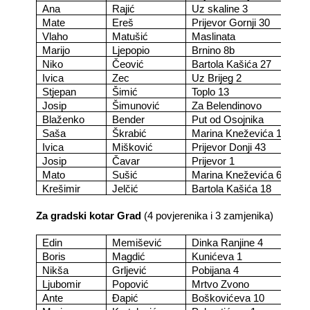
Ana
Rajić
Uz skaline 3
Mate
Ereš
Prijevor Gornji 30
Vlaho
Matušić
Maslinata
Marijo
Ljepopio
Brnino 8b
Niko
Čeović
Bartola Kašića 27
Ivica
Zec
Uz Brijeg 2
Stjepan
Šimić
Toplo 13
Josip
Šimunović
Za Belendinovo
Blaženko
Bender
Put od Osojnika
Saša
Škrabić
Marina Kneževića 10
Ivica
Mišković
Prijevor Donji 43
Josip
Čavar
Prijevor 1
Mato
Sušić
Marina Kneževića 60
Krešimir
Jelčić
Bartola Kašića 18
Za gradski kotar Grad
(4 povjerenika i 3 zamjenika)
Edin
Memišević
Dinka Ranjine 4
Boris
Magdić
Kunićeva 1
Nikša
Grljević
Pobijana 4
Ljubomir
Popović
Mrtvo Zvono
Ante
Đapić
Boškovićeva 10