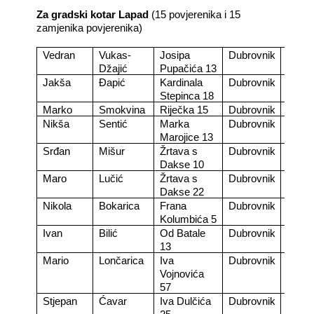
Za gradski kotar Lapad
(15 povjerenika i 15
zamjenika povjerenika)
Vedran
Vukas-
Josipa
Dubrovnik
Povje
Džajić
Pupačića 13
Jakša
Đapić
Kardinala
Dubrovnik
Zamje
Stepinca 18
Marko
Smokvina
Riječka 15
Dubrovnik
Povje
Nikša
Sentić
Marka
Dubrovnik
Zamje
Marojice 13
Srđan
Mišur
Žrtava s
Dubrovnik
Povje
Dakse 10
Maro
Lučić
Žrtava s
Dubrovnik
Zamje
Dakse 22
Nikola
Bokarica
Frana
Dubrovnik
Povje
Kolumbića 5
Ivan
Bilić
Od Batale
Dubrovnik
Zamje
13
Mario
Lončarica
Iva
Dubrovnik
Povje
Vojnovića
57
Stjepan
Ćavar
Iva Dulčića
Dubrovnik
Zamje