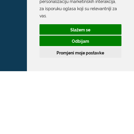
personalizaciju marketinških interakcija
,
za isporuku oglasa koji su relevantniji za
vas
.
Slažem se
Odbijam
Promjeni moje postavke
Grad Dubrovnik
Pred Dvorom 1
20 000 Dubrovnik
T:
020 351 800
F:
020 321 528
E:
grad@dubrovnik.hr
OIB: 21712494719