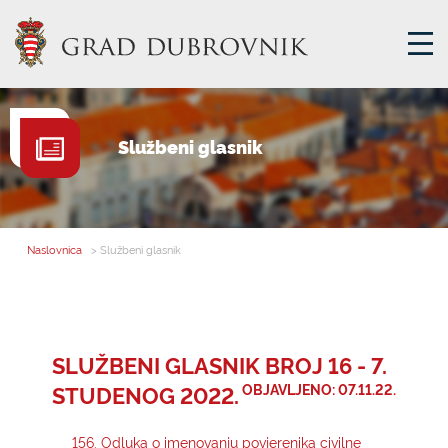
GRADSKA UPRAVA
Službeni glasnik
GRADONAČELNIK
MJESNA SAMOUPRAVA
GRADSKO VIJEĆE
Naslovnica
> Službeni glasnik
UPRAVNA TIJELA
ZA GRAĐANE
SAVJET MLADIH
SLUŽBENI GLASNIK BROJ 16 - 7.
STUDENOG 2022.
OBJAVLJENO: 07.11.22.
E-USLUGE
156. Odluka o imenovanju povjerenika civilne