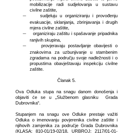
mobilizacije radi sudjelovanja u sustavu
civilne zaštite,
―
sudjeluju u organiziranju i provođenju
evakuacije, sklanjanja, zbrinjavanja i drugih
mjera civilne zaštite,
―
organiziraju zaštitu i spašavanje pripadnika
ranjivih skupina,
―
provjeravaju postavljanje obavijesti o
znakovima za uzbunjivanje u stambenim
zgradama na području svoje nadležnosti i o
propustima obavještavaju inspekciju civilne
zaštite.
Članak 5.
Ova Odluka stupa na snagu danom donošenja i
objaviti će se u „Službenom glasniku
Grada
Dubrovnika“.
Stupanjem na snagu ove Odluke prestaje važiti
Odluka o imenovanju povjerenika civilne zaštite i
njihovih zamjenika za područje Grada Dubrovnika
(KLASA: 810-01/19-02/18, URBROJ: 2117/01-01-