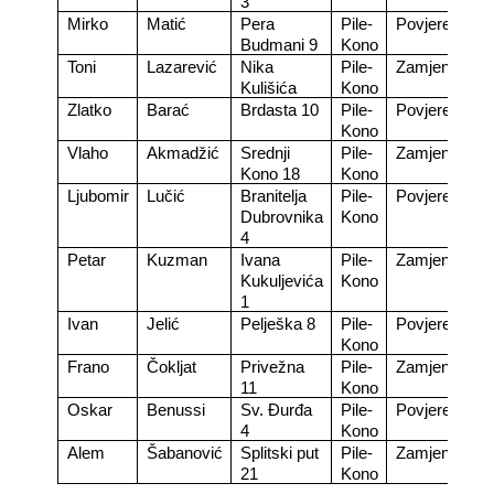
3
Mirko
Matić
Pera
Pile-
Povjerenik
Budmani 9
Kono
Toni
Lazarević
Nika
Pile-
Zamjenik
Kulišića
Kono
Zlatko
Barać
Brdasta 10
Pile-
Povjerenik
Kono
Vlaho
Akmadžić
Srednji
Pile-
Zamjenik
Kono 18
Kono
Ljubomir
Lučić
Branitelja
Pile-
Povjerenik
Dubrovnika
Kono
4
Petar
Kuzman
Ivana
Pile-
Zamjenik
Kukuljevića
Kono
1
Ivan
Jelić
Pelješka 8
Pile-
Povjerenik
Kono
Frano
Čokljat
Privežna
Pile-
Zamjenik
11
Kono
Oskar
Benussi
Sv. Đurđa
Pile-
Povjerenik
4
Kono
Alem
Šabanović
Splitski put
Pile-
Zamjenik
21
Kono