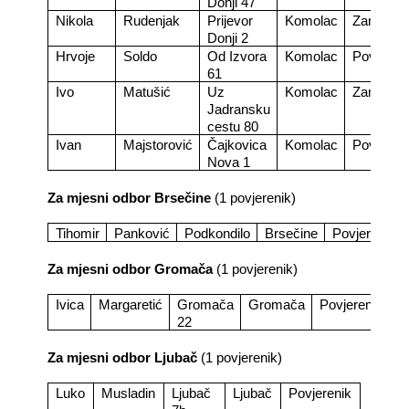
Donji 47
Nikola
Rudenjak
Prijevor
Komolac
Zamjenik
Donji 2
Hrvoje
Soldo
Od Izvora
Komolac
Povjereni
61
Ivo
Matušić
Uz
Komolac
Zamjenik
Jadransku
cestu 80
Ivan
Majstorović
Čajkovica
Komolac
Povjereni
Nova 1
Za mjesni odbor Brsečine
(1 povjerenik)
Tihomir
Panković
Podkondilo
Brsečine
Povjerenik
Za mjesni odbor Gromača
(1 povjerenik)
Ivica
Margaretić
Gromača
Gromača
Povjerenik
22
Za mjesni odbor Ljubač
(1 povjerenik)
Luko
Musladin
Ljubač
Ljubač
Povjerenik