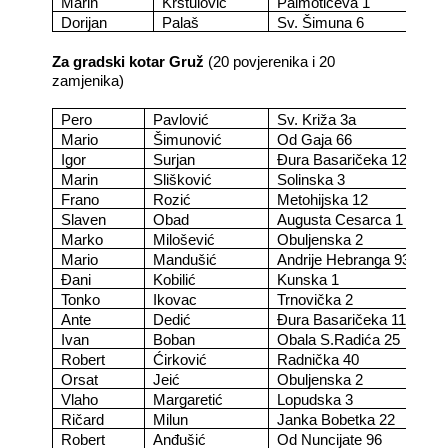
Marin
Krstulović
Palmotićeva 1
Dorijan
Palaš
Sv. Šimuna 6
Za gradski kotar Gruž
(20 povjerenika i 20
zamjenika)
Pero
Pavlović
Sv. Križa 3a
Mario
Šimunović
Od Gaja 66
Igor
Surjan
Đura Basaričeka 12
Marin
Slišković
Solinska 3
Frano
Rozić
Metohijska 12
Slaven
Obad
Augusta Cesarca 1
Marko
Milošević
Obuljenska 2
Mario
Mandušić
Andrije Hebranga 93
Đani
Kobilić
Kunska 1
Tonko
Ikovac
Trnovička 2
Ante
Dedić
Đura Basaričeka 11a
Ivan
Boban
Obala S.Radića 25
Robert
Ćirković
Radnička 40
Orsat
Jeić
Obuljenska 2
Vlaho
Margaretić
Lopudska 3
Ričard
Milun
Janka Bobetka 22
Robert
Anđušić
Od Nuncijate 96