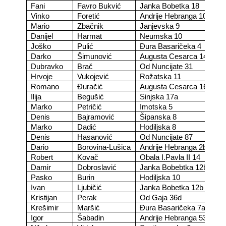
Fani
Favro Bukvić
Janka Bobetka 18
Vinko
Foretić
Andrije Hebranga 10
Mario
Zbačnik
Janjevska 9
Danijel
Harmat
Neumska 10
Joško
Pulić
Đura Basaričeka 4
Darko
Šimunović
Augusta Cesarca 14
Dubravko
Brač
Od Nuncijate 31
Hrvoje
Vukojević
Rožatska 11
Romano
Đuračić
Augusta Cesarca 16
Ilija
Begušić
Sinjska 17a
Marko
Petričić
Imotska 5
Denis
Bajramović
Šipanska 8
Marko
Dadić
Hodiljska 8
Denis
Hasanović
Od Nuncijate 87
Dario
Borovina-Lušica
Andrije Hebranga 2b
Robert
Kovač
Obala I.Pavla II 14
Damir
Dobroslavić
Janka Bobebtka 12b
Pasko
Burin
Hodiljska 10
Ivan
Ljubičić
Janka Bobetka 12b
Kristijan
Perak
Od Gaja 36d
Krešimir
Maršić
Đura Basaričeka 7a
Igor
Šabadin
Andrije Hebranga 53