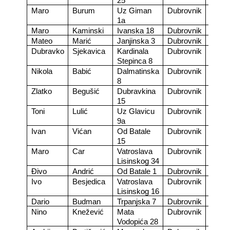
25
Maro
Burum
Uz Giman
Dubrovnik
Povje
1a
Maro
Kaminski
Ivanska 18
Dubrovnik
Zamje
Mateo
Marić
Janjinska 3
Dubrovnik
Povje
Dubravko
Sjekavica
Kardinala
Dubrovnik
Zamje
Stepinca 8
Nikola
Babić
Dalmatinska
Dubrovnik
Povje
8
Zlatko
Begušić
Dubravkina
Dubrovnik
Zamje
15
Toni
Lulić
Uz Glavicu
Dubrovnik
Povje
9a
Ivan
Vićan
Od Batale
Dubrovnik
Zamje
15
Maro
Car
Vatroslava
Dubrovnik
Povje
Lisinskog 34
Đivo
Andrić
Od Batale 1
Dubrovnik
Zamje
Ivo
Besjedica
Vatroslava
Dubrovnik
Povje
Lisinskog 16
Dario
Budman
Trpanjska 7
Dubrovnik
Zamje
Nino
Knežević
Mata
Dubrovnik
Povje
Vodopića 28