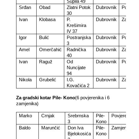
Supila 49
Srđan
Obad
Zlatni Potok
Dubrovnik
Povjeren
30
Ivan
Klobasa
P.
Dubrovnik
Zamjeni
Krešimira
IV 37
Igor
Bulić
Postranjska
Dubrovnik
Povjeren
3
Amel
Omerčahić
Radnička
Dubrovnik
Zamjeni
40
Ivan
Raguž
Od
Dubrovnik
Povjeren
Nuncijate
94
Nikola
Grubelić
I.G.
Dubrovnik
Zamjeni
Kovačića 2
Za gradski kotar Pile- Kono
(6 povjerenika i 6
zamjenika)
Marko
Crnjak
Srebrnska
Pile-
Povjerenik
3
Kono
Baldo
Marunčić
Don Iva
Pile-
Zamjenik
Bjelokosića
Kono