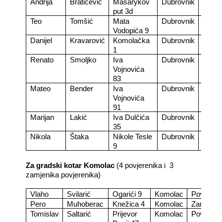
Andrija
Bratičević
Masarykov
Dubrovnik
Zamje
put 3d
Teo
Tomšić
Mata
Dubrovnik
Povje
Vodopića 9
Danijel
Kravarović
Komolačka
Dubrovnik
Zamje
1
Renato
Smoljko
Iva
Dubrovnik
Povje
Vojnovića
83
Mateo
Bender
Iva
Dubrovnik
Zamje
Vojnovića
91
Marijan
Lakić
Iva Dulčića
Dubrovnik
Povje
35
Nikola
Štaka
Nikole Tesle
Dubrovnik
Zamje
9
Za gradski kotar Komolac
(4 povjerenika i
3
zamjenika povjerenika)
Vlaho
Svilarić
Ogarići 9
Komolac
Povjereni
Pero
Muhoberac
Knežica 4
Komolac
Zamjenik
Tomislav
Saltarić
Prijevor
Komolac
Povjereni