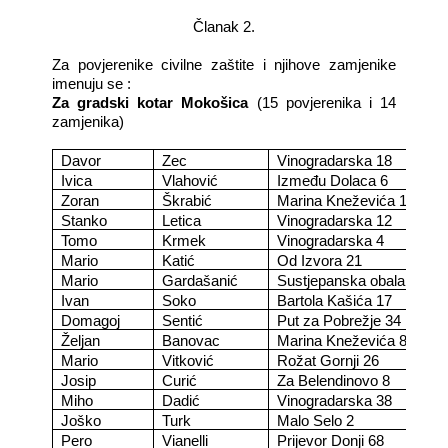
Članak 2.
Za povjerenike civilne zaštite i njihove zamjenike
imenuju se :
Za gradski kotar Mokošica
(15 povjerenika i 14
zamjenika)
Davor
Zec
Vinogradarska 18
Ivica
Vlahović
Između Dolaca 6
Zoran
Škrabić
Marina Kneževića 10
Stanko
Letica
Vinogradarska 12
Tomo
Krmek
Vinogradarska 4
Mario
Katić
Od Izvora 21
Mario
Gardašanić
Sustjepanska obala 25
Ivan
Soko
Bartola Kašića 17
Domagoj
Sentić
Put za Pobrežje 34
Željan
Banovac
Marina Kneževića 8
Mario
Vitković
Rožat Gornji 26
Josip
Curić
Za Belendinovo 8
Miho
Dadić
Vinogradarska 38
Joško
Turk
Malo Selo 2
Pero
Vianelli
Prijevor Donji 68