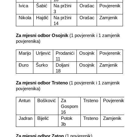
Ivica
Šabić
Na pržini
Orašac
Povjerenik
3
Nikola
Hajdić
Na pržini
Orašac
Zamjenik
14
Za mjesni odbor Osojnik
(1 povjerenik i 1 zamjenik
povjerenika)
Marijo
Urljević
Prodanići
Osojnik
Povjerenik
11
Đuro
Šurko
Doljani
Osojnik
Zamjenik
18
Za mjesni odbor Trsteno
(1 povjerenik i 1 zamjenik
povjerenika)
Antun
Bošković
Za
Trsteno
Povjerenik
Gospom
16
Jadran
Bijelić
Potok
Trsteno
Zamjenik
3b
Za mjesni odbor Zaton
(1 povjerenik)