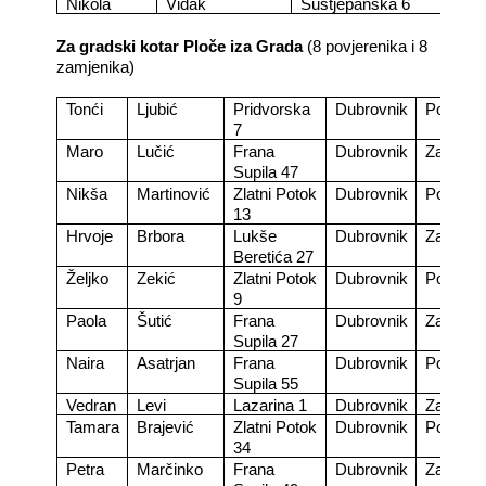
Nikola
Vidak
Sustjepanska 6
Za gradski kotar Ploče iza Grada
(8 povjerenika i 8
zamjenika)
Tonći
Ljubić
Pridvorska
Dubrovnik
Povjeren
7
Maro
Lučić
Frana
Dubrovnik
Zamjeni
Supila 47
Nikša
Martinović
Zlatni Potok
Dubrovnik
Povjeren
13
Hrvoje
Brbora
Lukše
Dubrovnik
Zamjeni
Beretića 27
Željko
Zekić
Zlatni Potok
Dubrovnik
Povjeren
9
Paola
Šutić
Frana
Dubrovnik
Zamjeni
Supila 27
Naira
Asatrjan
Frana
Dubrovnik
Povjeren
Supila 55
Vedran
Levi
Lazarina 1
Dubrovnik
Zamjeni
Tamara
Brajević
Zlatni Potok
Dubrovnik
Povjeren
34
Petra
Marčinko
Frana
Dubrovnik
Zamjeni