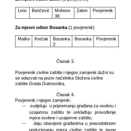
Livio
Baričević
Mohovo
Zaton
Povjerenik
38
Za mjesni odbor Bosanka
(1 povjerenik)
Matko
Krečak
Bosanka
Bosanka
Povjerenik
2
Članak 3.
Povjerenik civilne zaštite i njegov zamjenik dužni su
se odazvati na poziv načelnika Stožera civilne
zaštite Grada Dubrovnika.
Članak 4.
Povjerenik i njegov zamjenik:
―
sudjeluju
u pripremanju građana za osobnu i
uzajamnu zaštitu te usklađuju provođenje
mjera osobne i uzajamne zaštite,
―
daju obavijesti građanima u pravodobnom
poduzimanju mjera civilne zaštite te javne