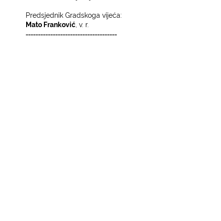
Predsjednik Gradskoga vijeća:
Mato Franković
, v. r.
-------------------------------------