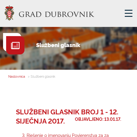
GRADSKA UPRAVA
Službeni glasnik
GRADONAČELNIK
MJESNA SAMOUPRAVA
GRADSKO VIJEĆE
Naslovnica
> Službeni glasnik
UPRAVNA TIJELA
ZA GRAĐANE
SAVJET MLADIH
SLUŽBENI GLASNIK BROJ 1 - 12.
SIJEČNJA 2017.
OBJAVLJENO: 13.01.17.
E-USLUGE
3. Rješenje o imenovanju Povjerenstva za za