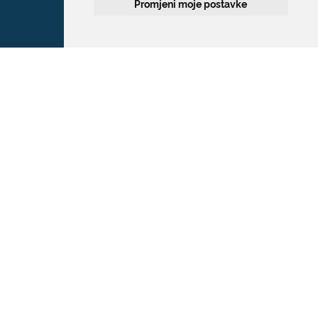
Promjeni moje postavke
Grad Dubrovnik
Pred Dvorom 1
20 000 Dubrovnik
T:
020 351 800
F:
020 321 528
E:
grad@dubrovnik.hr
OIB: 21712494719
MB: 02583020
IBAN: HR35 24070001 809800009
Kontakt za medije / Press contact
E:
press@dubrovnik.hr