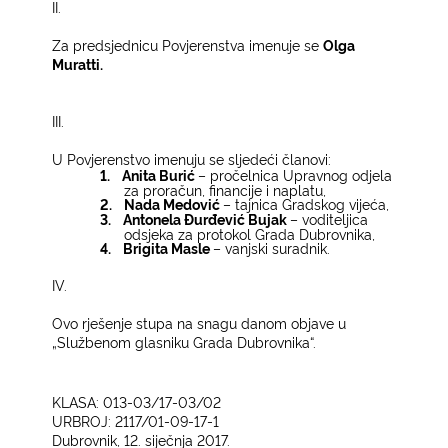
II.
Za predsjednicu Povjerenstva imenuje se
Olga
Muratti.
III.
U Povjerenstvo imenuju se sljedeći članovi:
1.
Anita Burić
– pročelnica Upravnog odjela
za proračun, financije i naplatu,
2.
Nada Medović
– tajnica Gradskog vijeća,
3.
Antonela Đurđević Bujak
– voditeljica
odsjeka za protokol Grada Dubrovnika,
4.
Brigita Masle
– vanjski suradnik.
IV.
Ovo rješenje stupa na snagu danom objave u
„Službenom glasniku Grada Dubrovnika“.
KLASA: 013-03/17-03/02
URBROJ: 2117/01-09-17-1
Dubrovnik, 12. siječnja 2017.