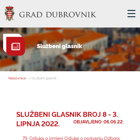
GRADSKA UPRAVA
Službeni glasnik
GRADONAČELNIK
MJESNA SAMOUPRAVA
GRADSKO VIJEĆE
Naslovnica
> Službeni glasnik
UPRAVNA TIJELA
ZA GRAĐANE
SAVJET MLADIH
SLUŽBENI GLASNIK BROJ 8 - 3.
LIPNJA 2022.
OBJAVLJENO: 06.06.22.
E-USLUGE
79. Odluka o izmjeni Odluke o osnivanju Odbora