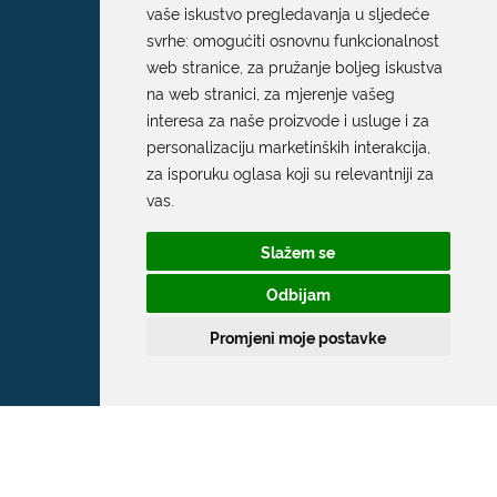
vaše iskustvo pregledavanja u sljedeće
svrhe:
omogućiti osnovnu funkcionalnost
web stranice
,
za pružanje boljeg iskustva
na web stranici
,
za mjerenje vašeg
interesa za naše proizvode i usluge i za
personalizaciju marketinških interakcija
,
za isporuku oglasa koji su relevantniji za
vas
.
Slažem se
Odbijam
Promjeni moje postavke
Grad Dubrovnik
Pred Dvorom 1
20 000 Dubrovnik
T:
020 351 800