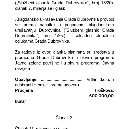
(„Službeni glasnik Grada Dubrovnika“, broj 15/20)
članak 7. mijenja se i glasi:
„Blagdansko ukrašavanje Grada Dubrovnika provodi
se prema naputku o prigodnom blagdanskom
urešavanju Dubrovnika ("Službeni glasnik Grada
Dubrovnika", broj 1/95.) i sukladno aktualnim
odlukama Grada Dubrovnika.
Za radove iz ovog članka planirana su sredstva u
proračunu Grada Dubrovnika u okviru programa:
Javne zelene površine i u okviru programa: Javna
rasvjeta
Obavljanje:
..................................... Vrtlar d.o.o. i
odabrani izvoditelji prema ugovoru
Procjena troškova:
600.000,00
..............................................................
kuna
.“
Članak 2.
Članak 11. mijenja se i glasi: