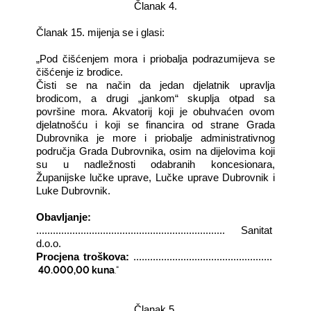
Članak 4.
Članak 15. mijenja se i glasi:
„Pod čišćenjem mora i priobalja podrazumijeva se
čišćenje iz brodice.
Čisti se na način da jedan djelatnik upravlja
brodicom, a drugi „jankom“ skuplja otpad sa
površine mora. Akvatorij koji je obuhvaćen ovom
djelatnošću i koji se financira od strane Grada
Dubrovnika je more i priobalje administrativnog
područja Grada Dubrovnika, osim na dijelovima koji
su u nadležnosti odabranih koncesionara,
Županijske lučke uprave, Lučke uprave Dubrovnik i
Luke Dubrovnik.
Obavljanje:
....................................................................
Sanitat
d.o.o.
Procjena troškova:
..................................................
40.000,00 kuna
.“
Članak 5.