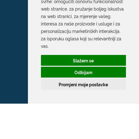
svrhe:
omogućiti osnovnu funkcionalnost
web stranice
,
za pružanje boljeg iskustva
na web stranici
,
za mjerenje vašeg
interesa za naše proizvode i usluge i za
personalizaciju marketinških interakcija
,
za isporuku oglasa koji su relevantniji za
vas
.
Slažem se
Odbijam
Promjeni moje postavke
Grad Dubrovnik
Pred Dvorom 1
20 000 Dubrovnik
T:
020 351 800
F:
020 321 528