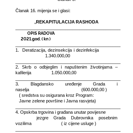
Članak 16. mijenja se i glasi:
„
REKAPITULACIJA RASHODA
_________________________________________________
OPIS RADOVA
2021.god. ( kn )
_________________________________________________
1.
Deratizacija, dezinsekcija i dezinfekcija
1.340.000,00
_________________________________________________
2. Skrb o odbjeglim i napuštenim životinjama –
kafilerija
1.050.000,00
_________________________________________________
3. Blagdansko uređenje Grada i
naselja
(600.000,00 )
( sredstva su osigurana kroz Program:
Javne zelene površine i Javna rasvjeta)
_________________________________________________
4. Opskrba trgovina i građana unutar povijesne
jezgre Grada Dubrovnika posebnim
vozilima
( iz cijene usluge )
_________________________________________________