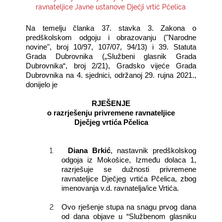
ravnateljice Javne ustanove Dječji vrtić Pčelica
KONTAKTI
Na temelju članka 37. stavka 3
.
Zakona o
predškolskom odgoju i obrazovanju ("Narodne
novine", broj 10/97, 107/07, 94/13) i
39. Statuta
Grada Dubrovnika („Službeni glasnik Grada
Dubrovnika“, broj 2/21), Gradsko vijeće Grada
Dubrovnika na 4. sjednici, održanoj
29. rujna 2021.,
donijelo je
RJEŠENJE
o razrješenju privremene ravnateljice
Dječjeg vrtića Pčelica
1.
Diana Brkić
, nastavnik predškolskog
odgoja
iz Mokošice, Između dolaca 1,
razrješuje se dužnosti privremene
ravnateljice Dječjeg vrtića Pčelica, zbog
imenovanja v.d. ravnatelja/ice Vrtića.
2.
Ovo rješenje stupa na snagu prvog dana
od dana objave u “Službenom glasniku