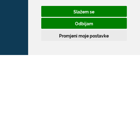
Slažem se
Odbijam
Promjeni moje postavke
Grad Dubrovnik
Pred Dvorom 1
20 000 Dubrovnik
T:
020 351 800
F:
020 321 528
E:
grad@dubrovnik.hr
OIB: 21712494719
MB: 02583020
IBAN: HR35 24070001 809800009