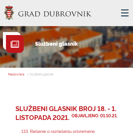
GRADSKA UPRAVA
Službeni glasnik
GRADONAČELNIK
MJESNA SAMOUPRAVA
GRADSKO VIJEĆE
Naslovnica
> Službeni glasnik
UPRAVNA TIJELA
ZA GRAĐANE
SAVJET MLADIH
SLUŽBENI GLASNIK BROJ 18. - 1.
LISTOPADA 2021.
OBJAVLJENO: 01.10.21.
E-USLUGE
133. Rješenje o razrješenju privremene