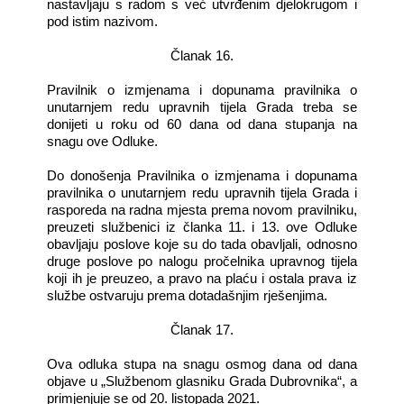
nastavljaju s radom s već utvrđenim djelokrugom i
pod istim nazivom.
Članak 16.
Pravilnik o izmjenama i dopunama pravilnika o
unutarnjem redu upravnih tijela Grada treba se
donijeti u roku od 60 dana od dana stupanja na
snagu ove Odluke.
Do donošenja Pravilnika o izmjenama i dopunama
pravilnika o unutarnjem redu upravnih tijela Grada i
rasporeda na radna mjesta prema novom pravilniku,
preuzeti službenici iz članka 11. i 13. ove Odluke
obavljaju poslove koje su do tada obavljali, odnosno
druge poslove po nalogu pročelnika upravnog tijela
koji ih je preuzeo, a pravo na plaću i ostala prava iz
službe ostvaruju prema dotadašnjim rješenjima.
Članak 17.
Ova odluka stupa na snagu osmog dana od dana
objave u „Službenom glasniku Grada Dubrovnika“, a
primjenjuje se od 20. listopada 2021.