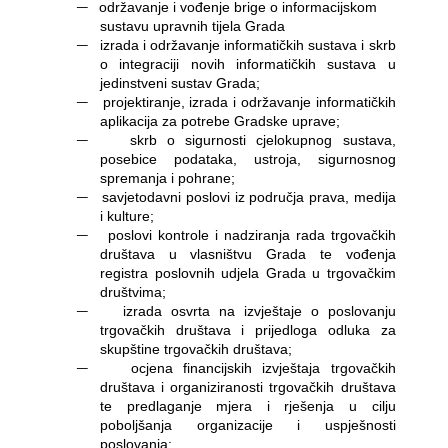
―
održavanje i vođenje brige o informacijskom
sustavu upravnih tijela Grada
―
izrada i održavanje informatičkih sustava i skrb
o integraciji novih informatičkih sustava u
jedinstveni sustav Grada;
―
projektiranje, izrada i održavanje informatičkih
aplikacija za potrebe Gradske uprave;
―
skrb o sigurnosti cjelokupnog sustava,
posebice podataka, ustroja, sigurnosnog
spremanja i pohrane;
―
savjetodavni poslovi iz područja prava, medija
i kulture;
―
poslovi kontrole i nadziranja rada trgovačkih
društava u vlasništvu Grada te vođenja
registra poslovnih udjela Grada u trgovačkim
društvima;
―
izrada osvrta na izvještaje o poslovanju
trgovačkih društava i prijedloga odluka za
skupštine trgovačkih društava;
―
ocjena financijskih izvještaja trgovačkih
društava i organiziranosti trgovačkih društava
te predlaganje mjera i rješenja u cilju
poboljšanja organizacije i uspješnosti
poslovanja;