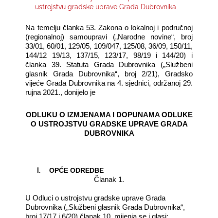
ustrojstvu gradske uprave Grada Dubrovnika
KONTAKTI
Na temelju članka 53. Zakona o lokalnoj i područnoj
(regionalnoj) samoupravi („Narodne novine“, broj
33/01, 60/01, 129/05, 109/047, 125/08, 36/09, 150/11,
144/12 19/13, 137/15, 123/17, 98/19 i 144/20) i
članka 39. Statuta Grada Dubrovnika („Službeni
glasnik Grada Dubrovnika“, broj 2/21), Gradsko
vijeće Grada Dubrovnika na 4. sjednici, održanoj 29.
rujna 2021., donijelo je
ODLUKU O IZMJENAMA I DOPUNAMA ODLUKE
O USTROJSTVU GRADSKE UPRAVE GRADA
DUBROVNIKA
I.
OPĆE ODREDBE
Članak 1.
U Odluci o ustrojstvu gradske uprave Grada
Dubrovnika („Službeni glasnik Grada Dubrovnika“,
broj 17/17 i 6/20) članak 10. mijenja se i glasi: