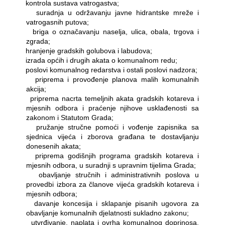
―
kontrola sustava vatrogastva;
―
suradnja u održavanju javne hidrantske mreže i
vatrogasnih putova;
―
briga o označavanju naselja, ulica, obala, trgova i
zgrada;
―
hranjenje gradskih golubova i labudova;
―
izrada općih i drugih akata o komunalnom redu;
―
poslovi komunalnog redarstva i ostali poslovi nadzora;
―
priprema i provođenje planova malih komunalnih
akcija;
―
priprema nacrta temeljnih akata gradskih kotareva i
mjesnih odbora i praćenje njihove usklađenosti sa
zakonom i Statutom Grada;
―
pružanje stručne pomoći i vođenje zapisnika sa
sjednica vijeća i zborova građana te dostavljanju
donesenih akata;
―
priprema godišnjih programa gradskih kotareva i
mjesnih odbora, u suradnji s upravnim tijelima Grada;
―
obavljanje stručnih i administrativnih poslova u
provedbi izbora za članove vijeća gradskih kotareva i
mjesnih odbora;
―
davanje koncesija i sklapanje pisanih ugovora za
obavljanje komunalnih djelatnosti sukladno zakonu;
―
utvrđivanje, naplata i ovrha komunalnog doprinosa,