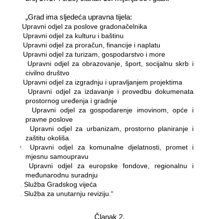
„Grad ima sljedeća upravna tijela:
1.
Upravni odjel za poslove gradonačelnika
2.
Upravni odjel za kulturu i baštinu
3.
Upravni odjel za proračun, financije i naplatu
4.
Upravni odjel za turizam, gospodarstvo i more
5.
Upravni odjel za obrazovanje, šport, socijalnu skrb i
civilno društvo
6.
Upravni odjel za
izgradnju i upravljanjem projektima
7.
Upravni odjel za izdavanje i provedbu dokumenata
prostornog uređenja i gradnje
8.
Upravni odjel za gospodarenje imovinom, opće i
pravne poslove
9.
Upravni odjel za urbanizam, prostorno planiranje i
zaštitu okoliša
10.
Upravni odjel za komunalne djelatnosti, promet i
mjesnu samoupravu
11.
Upravni odjel za europske fondove, regionalnu i
međunarodnu suradnju
12.
Služba Gradskog vijeća
13.
Služba za unutarnju reviziju.“
Članak 2.