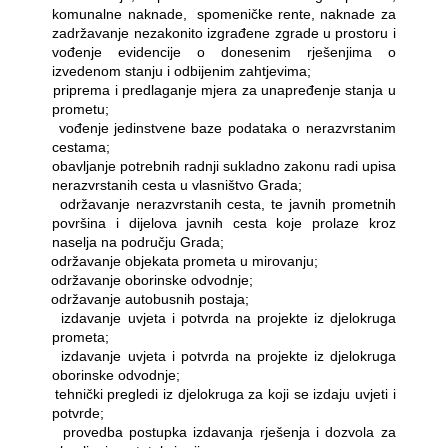
komunalne naknade,
spomeničke rente, naknade za
zadržavanje nezakonito izgrađene zgrade u prostoru i
vođenje evidencije o donesenim rješenjima o
izvedenom stanju i odbijenim zahtjevima;
―
priprema i predlaganje mjera za unapređenje stanja u
prometu;
―
vođenje jedinstvene baze podataka o nerazvrstanim
cestama;
―
obavljanje potrebnih radnji sukladno zakonu radi upisa
nerazvrstanih cesta u vlasništvo Grada;
―
održavanje nerazvrstanih cesta, te javnih prometnih
površina i dijelova javnih cesta koje prolaze kroz
naselja na području Grada;
―
održavanje objekata prometa u mirovanju;
―
održavanje oborinske odvodnje;
―
održavanje autobusnih postaja;
―
izdavanje uvjeta i potvrda na projekte iz djelokruga
prometa;
―
izdavanje uvjeta i potvrda na projekte iz djelokruga
oborinske odvodnje;
―
tehnički pregledi iz djelokruga za koji se izdaju uvjeti i
potvrde;
―
provedba postupka izdavanja rješenja i dozvola za