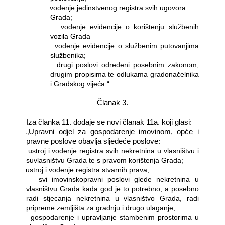
―
vođenje jedinstvenog registra svih ugovora
Grada;
―
vođenje evidencije o korištenju službenih
vozila Grada
―
vođenje evidencije o službenim putovanjima
službenika;
―
drugi poslovi određeni posebnim zakonom,
drugim propisima te odlukama gradonačelnika
i Gradskog vijeća.“
Članak 3.
Iza članka 11. dodaje se novi članak 11a. koji glasi:
„Upravni odjel za gospodarenje imovinom, opće i
pravne poslove obavlja sljedeće poslove:
―
ustroj i vođenje registra svih nekretnina u vlasništvu i
suvlasništvu Grada te s pravom korištenja Grada;
―
ustroj i vođenje registra stvarnih prava;
―
svi imovinskopravni poslovi glede nekretnina u
vlasništvu Grada kada god je to potrebno, a posebno
radi stjecanja nekretnina u vlasništvo Grada, radi
pripreme zemljišta za gradnju i drugo ulaganje;
―
gospodarenje i upravljanje stambenim prostorima u