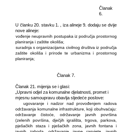
Članak
6.
U članku 20. stavku 1. , iza alineje 9. dodaju se dvije
nove alineje:
―
vođenje neupravnih postupaka iz područja prostornog
planiranja i zaštite okoliša;
―
suradnja s organizacijama civilnog društva iz područja
zaštite okoliša i prirode te urbanizma i prostornog
planiranja;
Članak 7.
Članak 21. mijenja se i glasi:
„Upravni odjel za komunalne djelatnosti, promet i
mjesnu samoupravu obavlja sljedeće poslove:
―
ugovaranje i nadzor nad provođenjem radova
održavanja komunalne infrastrukture, koji obuhvaćaju:
održavanje čistoće, održavanje javnih površina
(zelenih površina, dječjih igrališta, trgova, parkova,
pješačkih staza i pješačkih zona, javnih fontana i
javnih zahoda, održavanje javne rasvjete, javnih