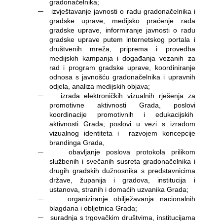
gradonačelnika;
―
izvještavanje javnosti o radu gradonačelnika i
gradske uprave, medijsko praćenje rada
gradske uprave, informiranje javnosti o radu
gradske uprave putem internetskog portala i
društvenih mreža, priprema i provedba
medijskih kampanja i događanja vezanih za
rad i program gradske uprave, koordiniranje
odnosa s javnošću gradonačelnika i upravnih
odjela, analiza medijskih objava;
―
izrada elektroničkih vizualnih rješenja za
promotivne aktivnosti Grada, poslovi
koordinacije promotivnih i edukacijskih
aktivnosti Grada, poslovi u vezi s izradom
vizualnog identiteta i
razvojem koncepcije
brandinga Grada,
―
obavljanje poslova protokola prilikom
službenih i svečanih susreta gradonačelnika i
drugih gradskih dužnosnika s predstavnicima
države, županija i gradova, institucija i
ustanova, stranih i domaćih uzvanika Grada;
―
organiziranje obilježavanja nacionalnih
blagdana i obljetnica Grada;
―
suradnja s trgovačkim društvima, institucijama