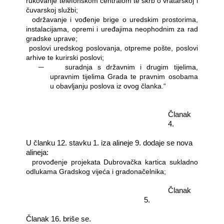
rukovanje telefonskom centralom te skrb o vratarskoj i
čuvarskoj službi;
―
održavanje i vođenje brige o uredskim prostorima,
instalacijama, opremi i uređajima neophodnim za rad
gradske uprave;
―
poslovi uredskog poslovanja, otpreme pošte, poslovi
arhive te kurirski poslovi;
―
suradnja s državnim i drugim tijelima,
upravnim tijelima Grada te pravnim osobama
u obavljanju poslova iz ovog članka.“
Članak
4.
U članku 12. stavku 1. iza alineje 9. dodaje se nova
alineja:
―
provođenje projekata Dubrovačka kartica sukladno
odlukama Gradskog vijeća i gradonačelnika;
Članak
5.
Članak 16. briše se.