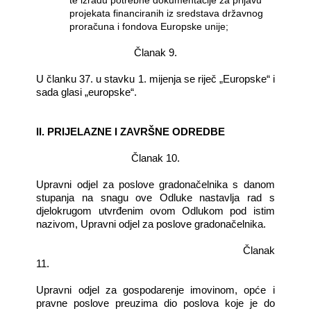
te izradu potrebne dokumentacije za prijavu
projekata financiranih iz sredstava državnog
proračuna i fondova Europske unije;
Članak 9.
U članku 37. u stavku 1. mijenja se riječ „Europske“ i
sada glasi „europske“.
II. PRIJELAZNE I ZAVRŠNE ODREDBE
Članak 10.
Upravni odjel za poslove gradonačelnika s danom
stupanja na snagu ove Odluke nastavlja rad s
djelokrugom utvrđenim ovom Odlukom pod istim
nazivom, Upravni odjel za poslove gradonačelnika.
Članak
11.
Upravni odjel za gospodarenje imovinom, opće i
pravne poslove preuzima dio poslova koje je do