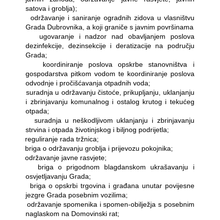
satova i groblja);
―
održavanje i saniranje ogradnih zidova u vlasništvu
Grada Dubrovnika, a koji graniče s javnim površinama
―
ugovaranje i nadzor nad obavljanjem poslova
dezinfekcije, dezinsekcije i deratizacije na području
Grada;
―
koordiniranje poslova opskrbe stanovništva i
gospodarstva pitkom vodom te koordiniranje poslova
odvodnje i pročišćavanja otpadnih voda;
―
suradnja u održavanju čistoće, prikupljanju, uklanjanju
i zbrinjavanju komunalnog i ostalog krutog i tekućeg
otpada;
―
suradnja u neškodljivom uklanjanju i zbrinjavanju
strvina i otpada životinjskog i biljnog podrijetla;
―
reguliranje rada tržnica;
―
briga o održavanju groblja i prijevozu pokojnika;
―
održavanje javne rasvjete;
―
briga o prigodnom blagdanskom ukrašavanju i
osvjetljavanju Grada;
―
briga o opskrbi trgovina i građana unutar povijesne
jezgre Grada posebnim vozilima;
―
održavanje spomenika i spomen-obilježja s posebnim
naglaskom na Domovinski rat;