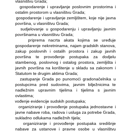
vlasništvu Grada;
―
gospodarenje i upravljanje poslovnim prostorima i
ostalim prostorom u vlasništvu Grada;
―
gospodarenje i upravljanje zemljištem, koje nije javna
površina, u vlasništvu Grada;
―
sudjelovanje u gospodarenju i upravljanju javnim
površinama u vlasništvu Grada;
―
priprema nacrta akata kojima se uređuje
gospodarenje nekretninama, najam gradskih stanova,
zakup poslovnih i ostalih prostora i zakup javnih
površina te provođenje postupaka za dodjelu
stambenog, poslovnog i ostalog prostora, zemljišta i
javnih površina na korištenje u skladu sa zakonom i
Statutom te drugim aktima Grada;
―
zastupanje Grada po punomoći gradonačelnika u
postupcima pred sudovima, javnim bilježnicima te
nadležnim upravnim tijelima i tijelima s javnim
ovlastima;
―
vođenje evidencije sudskih postupaka;
―
organiziranje i provođenje postupaka jednostavne i
javne nabave roba, radova i usluga za potrebe Grada,
sukladno odlukama nadležnih tijela;
―
organiziranje i provođenje postupaka središnje
nabave za ustanove i pravne osobe u vlasništvu