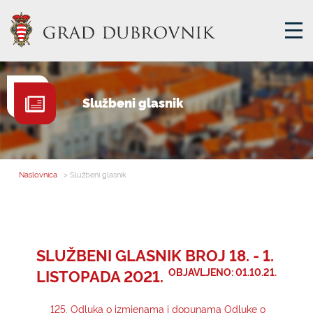
GRADSKA UPRAVA
Službeni glasnik
GRADONAČELNIK
MJESNA SAMOUPRAVA
GRADSKO VIJEĆE
Naslovnica
> Službeni glasnik
UPRAVNA TIJELA
ZA GRAĐANE
SAVJET MLADIH
SLUŽBENI GLASNIK BROJ 18. - 1.
LISTOPADA 2021.
OBJAVLJENO: 01.10.21.
E-USLUGE
125. Odluka o izmjenama i dopunama Odluke o