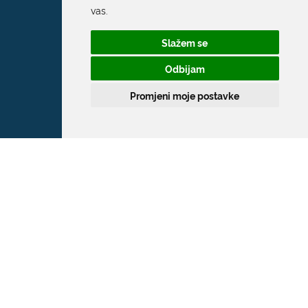
vas
.
Slažem se
Odbijam
Promjeni moje postavke
Grad Dubrovnik
Pred Dvorom 1
20 000 Dubrovnik
T:
020 351 800
F:
020 321 528
E:
grad@dubrovnik.hr
OIB: 21712494719
MB: 02583020
IBAN: HR35 24070001 809800009