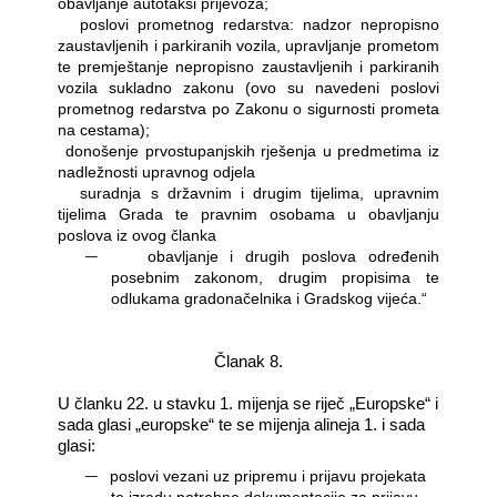
obavljanje autotaksi prijevoza;
―
poslovi prometnog redarstva: nadzor nepropisno
zaustavljenih i parkiranih vozila, upravljanje prometom
te premještanje nepropisno zaustavljenih i parkiranih
vozila sukladno zakonu (ovo su navedeni poslovi
prometnog redarstva po Zakonu o sigurnosti prometa
na cestama);
―
donošenje prvostupanjskih rješenja u predmetima iz
nadležnosti upravnog odjela
―
suradnja s državnim i drugim tijelima, upravnim
tijelima Grada te pravnim osobama u obavljanju
poslova iz ovog članka
―
obavljanje i drugih poslova određenih
posebnim zakonom, drugim propisima te
odlukama gradonačelnika i Gradskog vijeća.“
Članak 8.
U članku 22. u stavku 1. mijenja se riječ „Europske“ i
sada glasi „europske“ te se mijenja alineja 1. i sada
glasi:
―
poslovi vezani uz pripremu i prijavu projekata