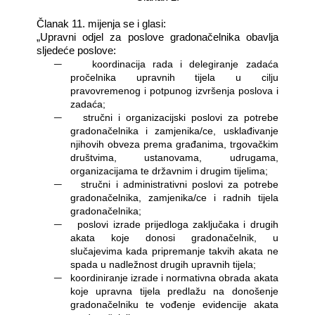
Članak 11. mijenja se i glasi:
„Upravni odjel za poslove gradonačelnika obavlja
sljedeće poslove:
―
koordinacija rada i delegiranje zadaća
pročelnika upravnih tijela u cilju
pravovremenog i potpunog izvršenja poslova i
zadaća;
―
stručni i organizacijski poslovi za potrebe
gradonačelnika i zamjenika/ce, usklađivanje
njihovih obveza prema građanima, trgovačkim
društvima, ustanovama, udrugama,
organizacijama te državnim i drugim tijelima;
―
stručni i administrativni poslovi za potrebe
gradonačelnika, zamjenika/ce i radnih tijela
gradonačelnika;
―
poslovi izrade prijedloga zaključaka i drugih
akata koje donosi gradonačelnik, u
slučajevima kada pripremanje takvih akata ne
spada u nadležnost drugih upravnih tijela;
―
koordiniranje izrade i normativna obrada akata
koje upravna tijela predlažu na donošenje
gradonačelniku te vođenje evidencije akata