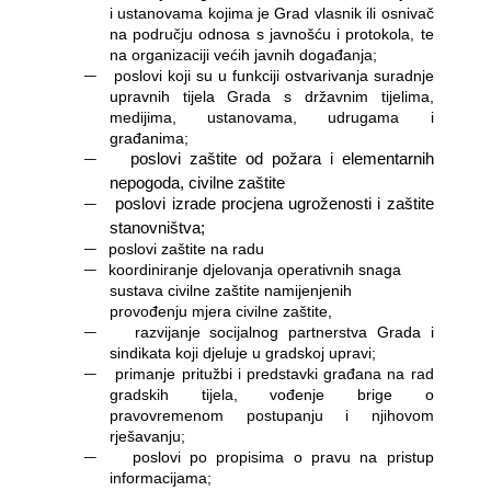
i ustanovama kojima je Grad vlasnik ili osnivač
na području odnosa s javnošću i protokola, te
na organizaciji većih javnih događanja;
―
poslovi koji su u funkciji ostvarivanja suradnje
upravnih tijela Grada s državnim tijelima,
medijima, ustanovama, udrugama i
građanima;
―
poslovi zaštite od požara i elementarnih
nepogoda, civilne zaštite
―
poslovi izrade procjena ugroženosti i zaštite
stanovništva;
―
poslovi zaštite na radu
―
koordiniranje djelovanja operativnih snaga
sustava civilne zaštite namijenjenih
provođenju mjera civilne zaštite,
―
razvijanje socijalnog partnerstva Grada i
sindikata koji djeluje u gradskoj upravi;
―
primanje pritužbi i predstavki građana na rad
gradskih tijela, vođenje brige o
pravovremenom postupanju i njihovom
rješavanju;
―
poslovi po propisima o pravu na pristup
informacijama;