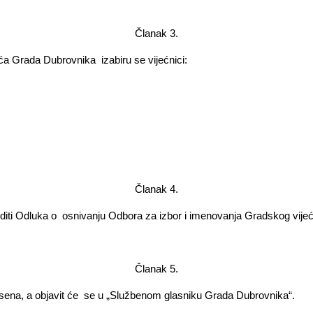
Članak 3.­
eća Grada Dubrovnika
izabiru se vijećnici:­
Članak 4.­
diti Odluka o
osnivanju Odbora za izbor i imenovanja Gradskog vije
Članak 5.­
ena, a objavit će
se u „Službenom glasniku Grada Dubrovnika“.­