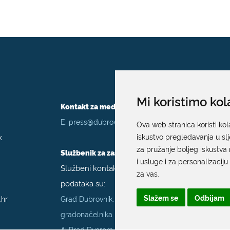
Mi koristimo kol
Kontakt za medije / Press contact
E:
press@dubrovnik.hr
Ova web stranica koristi kol
k
iskustvo pregledavanja u sl
za pružanje boljeg iskustva 
Službenik za zaštitu podataka
i usluge i za personalizaciju
Službeni kontakt podaci službenika za zaštitu
za vas
.
podataka su:
Slažem se
Odbijam
.hr
Grad Dubrovnik, Upravni odjel za poslove
gradonačelnika
A: Pred Dvorom 1; E:
szop@dubrovnik.hr
;