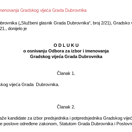
 imenovanja Gradskog vijeća Grada Dubrovnika
ubrovnika („Službeni glasnik Grada Dubrovnika“, broj 2/21), Gradsko 
1., donijelo je ­
O D L U K U­
o osnivanju Odbora za izbor i imenovanja­
Gradskog vijeća Grada Dubrovnika­
Članak 1.­
skog vijeća Grada
Dubrovnika.­
Članak 2.­
dlaže kandidate za izbor predsjednika i potpredsjednika Gradskog vij
 druge poslove određene zakonom, Statutom Grada Dubrovnika i Poslo