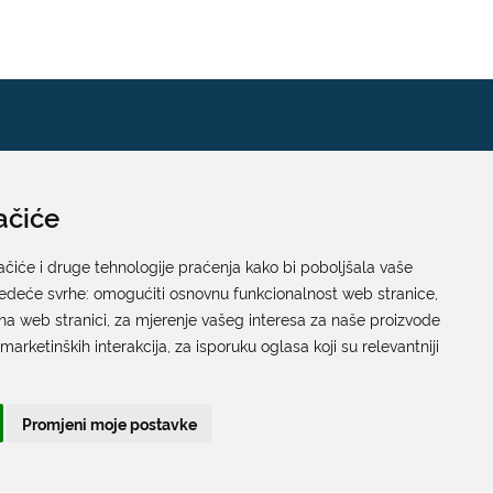
ačiće
Pisarnica
Ured 205; rad sa strankama za sva upravna tijela
ačiće i druge tehnologije praćenja kako bi poboljšala vaše
jedeće svrhe:
Grada Dubrovnika
omogućiti osnovnu funkcionalnost web stranice
,
na web stranici
,
za mjerenje vašeg interesa za naše proizvode
Gundulićeva poljana 10, 20000 Dubrovnik
 marketinških interakcija
,
za isporuku oglasa koji su relevantniji
Radno vrijeme sa strankama:
Ponedjeljak – Petak; 9.00 – 12.00 sati
Promjeni moje postavke
T:
+385 20 351 879