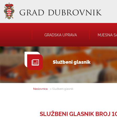
GRADSKA UPRAVA
MJESNA S
GRADONAČELNIK
NATJEČAJI
Službeni glasnik
GRADSKO VIJEĆE
JAVNA OBJAVA
UPRAVNA TIJELA
USTANOVE
SAVJET MLADIH
KOMUNALNA I
DRUŠTVA
Naslovnica
> Službeni glasnik
SLUŽBENI GLASNIK BROJ 10. 