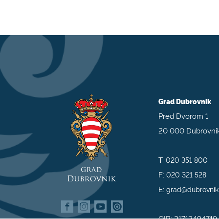
Grad Dubrovnik
Pred Dvorom 1
20 000 Dubrovni
T:
020 351 800
F:
020 321 528
E:
grad@dubrovnik
OIB: 21712494719