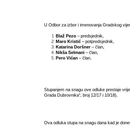
U Odbor za izbor i imenovanja Gradskog vij
Blaž Pezo
– predsjednik,
Maro Kristić
–
potpredsjednik,
Katarina Doršner
– član,
Nikša Selmani
– član,
Pero Vićan
– član.
­ ­
Stupanjem na snagu ove odluke prestaje vrije
Grada Dubrovnika“, broj 12/17 i 10/18).
Ova odluka stupa na snagu dana kad je dones