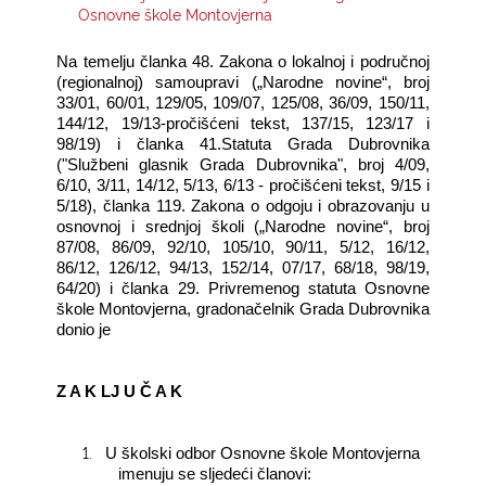
Osnovne škole Montovjerna
KONTAKTI
Na temelju članka 48. Zakona o lokalnoj i područnoj
(regionalnoj) samoupravi („Narodne novine“, broj
33/01, 60/01, 129/05, 109/07, 125/08, 36/09, 150/11,
144/12, 19/13-pročišćeni tekst, 137/15, 123/17 i
98/19) i članka 41.Statuta Grada Dubrovnika
("Službeni glasnik Grada Dubrovnika", broj 4/09,
6/10, 3/11, 14/12, 5/13, 6/13 - pročišćeni tekst, 9/15 i
5/18), članka 119. Zakona o odgoju i obrazovanju u
osnovnoj i srednjoj školi („Narodne novine“, broj
87/08, 86/09, 92/10, 105/10, 90/11, 5/12, 16/12,
86/12, 126/12, 94/13, 152/14, 07/17, 68/18, 98/19,
64/20) i članka 29. Privremenog statuta Osnovne
škole Montovjerna, gradonačelnik Grada Dubrovnika
donio je
Z A K LJ U Č A K
1.
U školski odbor Osnovne škole Montovjerna
imenuju se sljedeći članovi: