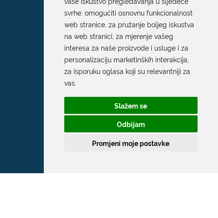
vaše iskustvo pregledavanja u sljedeće
svrhe:
omogućiti osnovnu funkcionalnost
web stranice
,
za pružanje boljeg iskustva
na web stranici
,
za mjerenje vašeg
interesa za naše proizvode i usluge i za
personalizaciju marketinških interakcija
,
za isporuku oglasa koji su relevantniji za
vas
.
Slažem se
Odbijam
Promjeni moje postavke
Grad Dubrovnik
Pred Dvorom 1
20 000 Dubrovnik
T:
020 351 800
F:
020 321 528