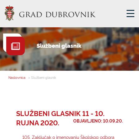
GRADSKA UPRAVA
Službeni glasnik
GRADONAČELNIK
MJESNA SAMOUPRAVA
GRADSKO VIJEĆE
Naslovnica
> Službeni glasnik
UPRAVNA TIJELA
ZA GRAĐANE
SAVJET MLADIH
SLUŽBENI GLASNIK 11 - 10.
RUJNA 2020.
OBJAVLJENO: 10.09.20.
E-USLUGE
105. Zaključak o imenovanju Školskog odbora