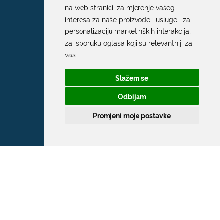
na web stranici
,
za mjerenje vašeg
interesa za naše proizvode i usluge i za
personalizaciju marketinških interakcija
,
za isporuku oglasa koji su relevantniji za
vas
.
Slažem se
Odbijam
Promjeni moje postavke
Grad Dubrovnik
Pred Dvorom 1
20 000 Dubrovnik
T:
020 351 800
F:
020 321 528
E:
grad@dubrovnik.hr