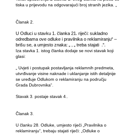
tiska u prijevodu na odgovarajući broj stranih jezika. „
Članak 2.
U Odluci u stavku 1. članka 21. riječi: sukladno
odredbama ove odluke i pravilnika o reklamiranju“ –
brišu se, a umjesto znaka: „ , „ treba stajati .“.
Iza stavka 1. istog članka dodaje se novi stavak koji
glasi:
„ Uvjeti i postupak postavljanja reklamnih predmeta,
utvrđivanje visine naknade i uklanjanje istih detaljnije
se uređuje Odlukom o reklamiranju na području
Grada Dubrovnika“.
Stavak 3. postaje stavak 4..
Članak 3.
U članku 28. Odluke, umjesto riječi „Pravilnika o
reklamiranju“, trebaju stajati riječi: „Odluke o