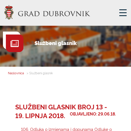
GRADSKA UPRAVA
Službeni glasnik
GRADONAČELNIK
MJESNA SAMOUPRAVA
GRADSKO VIJEĆE
Naslovnica
> Službeni glasnik
UPRAVNA TIJELA
ZA GRAĐANE
SAVJET MLADIH
SLUŽBENI GLASNIK BROJ 13 -
19. LIPNJA 2018.
OBJAVLJENO: 29.06.18.
E-USLUGE
106. Odluka o izmjenama i dopunama Odluke o