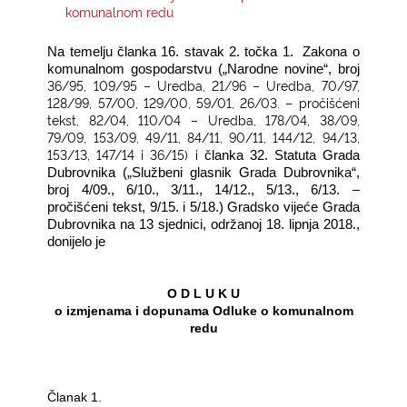
komunalnom redu
KONTAKTI
Na temelju članka 16. stavak 2. točka 1. Zakona o
komunalnom gospodarstvu („Narodne novine“, broj
36/95, 109/95 – Uredba, 21/96 – Uredba, 70/97,
128/99, 57/00, 129/00, 59/01, 26/03. – pročišćeni
tekst, 82/04, 110/04 – Uredba, 178/04, 38/09,
79/09, 153/09, 49/11, 84/11, 90/11, 144/12, 94/13,
153/13, 147/14 i 36/15) i
članka 32. Statuta Grada
Dubrovnika („Službeni glasnik Grada Dubrovnika“,
broj 4/09., 6/10., 3/11., 14/12., 5/13., 6/13. –
pročišćeni tekst, 9/15. i 5/18.) Gradsko vijeće Grada
Dubrovnika na 13 sjednici, održanoj 18. lipnja 2018.,
donijelo je
O D L U K U
o izmjenama i dopunama Odluke o komunalnom
redu
Članak 1.