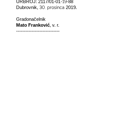
-19
URBROJ: 2117/01-01
-88
30. prosinca
Dubrovnik,
2019.
Gradonačelnik
Mato Franković
, v. r.
----------------------------