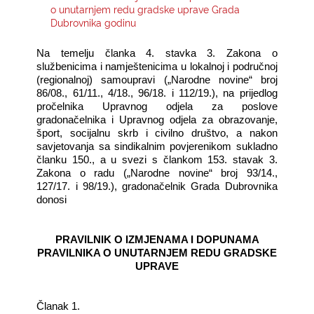
o unutarnjem redu gradske uprave Grada
Dubrovnika godinu
KONTAKTI
Na temelju članka 4. stavka 3. Zakona o
službenicima i namještenicima u lokalnoj i područnoj
(regionalnoj) samoupravi („Narodne novine“ broj
86/08., 61/11., 4/18., 96/18. i 112/19.), na prijedlog
pročelnika Upravnog odjela za poslove
gradonačelnika i Upravnog odjela za obrazovanje,
šport, socijalnu skrb i civilno društvo, a nakon
savjetovanja sa sindikalnim povjerenikom sukladno
članku 150., a u svezi s člankom 153. stavak 3.
Zakona o radu („Narodne novine“ broj 93/14.,
127/17. i 98/19.), gradonačelnik Grada Dubrovnika
donosi
PRAVILNIK
O IZMJENAMA I DOPUNAMA
PRAVILNIKA O UNUTARNJEM REDU GRADSKE
UPRAVE
Članak 1.