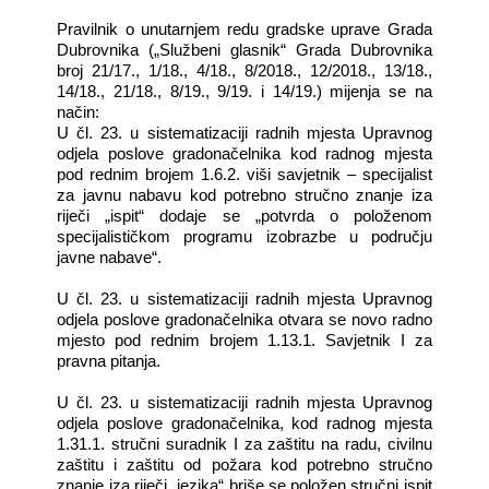
Pravilnik o unutarnjem redu gradske uprave Grada
Dubrovnika („Službeni glasnik“ Grada Dubrovnika
broj 21/17., 1/18., 4/18., 8/2018., 12/2018., 13/18.,
14/18., 21/18., 8/19., 9/19. i 14/19.) mijenja se na
način:
U čl. 23. u sistematizaciji radnih mjesta Upravnog
odjela poslove gradonačelnika
kod radnog mjesta
pod rednim brojem 1.6.2. viši savjetnik – specijalist
za javnu nabavu kod potrebno stručno znanje iza
riječi „ispit“ dodaje se „potvrda o položenom
specijalističkom programu izobrazbe u području
javne nabave“.
U čl. 23. u sistematizaciji radnih mjesta Upravnog
odjela poslove gradonačelnika otvara se novo radno
mjesto pod rednim brojem 1.13.1. Savjetnik I za
pravna pitanja.
U čl. 23. u sistematizaciji radnih mjesta Upravnog
odjela poslove gradonačelnika, kod radnog mjesta
1.31.1. stručni suradnik I za zaštitu na radu, civilnu
zaštitu i zaštitu od požara kod potrebno stručno
znanje iza riječi „jezika“ briše se položen stručni ispit