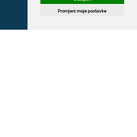
Promjeni moje postavke
Grad Dubrovnik
Pred Dvorom 1
20 000 Dubrovnik
T:
020 351 800
F:
020 321 528
E:
grad@dubrovnik.hr
OIB: 21712494719
MB: 02583020
IBAN: HR35 24070001 809800009
Kontakt za medije / Press contact
E:
press@dubrovnik.hr