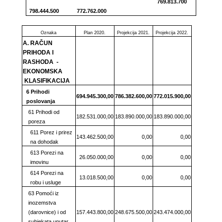
769.813.700
798.444.500 772.762.000
Oznaka
Plan 2020.
Projekcija 2021.
Projekcija 2022.
A. RAČUN
PRIHODA I
RASHODA -
EKONOMSKA
KLASIFIKACIJA
6 Prihodi
694.945.300,00
786.382.600,00
772.015.900,00
poslovanja
61 Prihodi od
182.531.000,00
183.890.000,00
183.890.000,00
poreza
611 Porez i prirez
143.462.500,00
0,00
0,00
na dohodak
613 Porezi na
26.050.000,00
0,00
0,00
imovinu
614 Porezi na
13.018.500,00
0,00
0,00
robu i usluge
63 Pomoći iz
inozemstva
(darovnice) i od
157.443.800,00
248.675.500,00
243.474.000,00
subjekata unutar