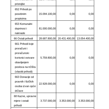
pristojbe
652 Prihodi po
posebnim
15.094.100,00
0,00
0,00
propisima
653 Komunalni
doprinosi i
81.000.000,00
0,00
0,00
naknade
66 Ostali prihodi
28.687.800,00
20.431.400,00
13.054.400,00
661 Prihodi koje
proračuni i
proračunski
korisnici ostvare
5.759.800,00
0,00
0,00
obavljanjem
poslova na tržištu
(vlastiti prihodi)
663 Donacije od
pravnih i fizičkih
22.928.000,00
0,00
0,00
osoba izvan opće
države
68 Kazne, upravne
mjere i ostali
3.737.000,00
3.353.000,00
3.353.000,00
prihodi