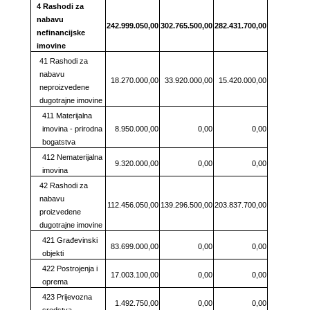
4 Rashodi za
nabavu
242.999.050,00
302.765.500,00
282.431.700,00
nefinancijske
imovine
41 Rashodi za
nabavu
18.270.000,00
33.920.000,00
15.420.000,00
neproizvedene
dugotrajne imovine
411 Materijalna
imovina - prirodna
8.950.000,00
0,00
0,00
bogatstva
412 Nematerijalna
9.320.000,00
0,00
0,00
imovina
42 Rashodi za
nabavu
112.456.050,00
139.296.500,00
203.837.700,00
proizvedene
dugotrajne imovine
421 Građevinski
83.699.000,00
0,00
0,00
objekti
422 Postrojenja i
17.003.100,00
0,00
0,00
oprema
423 Prijevozna
1.492.750,00
0,00
0,00
sredstva