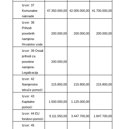
Izvor: 37
Komunalne
47.350.000,00
42.000.000,00
41.700.000,00
naknade
Izvor: 38
Prihodi
posebnih
200.000,00
200.000,00
200.000,00
namjena-
Hrvatske vode
Izvor: 39 Ostali
prihodi za
posebne
200.000,00
namjene-
Legalizacija
Izvor: 42
Namjenske
215.800,00
215.800,00
215.800,00
tekuće pomoći
Izvor: 43
Kapitalne
1.500.000,00
1.125.000,00
pomoći
Izvor: 44 EU
9.111.550,00
3.447.700,00
1.847.700,00
fondovi-pomoći
Izvor: 45