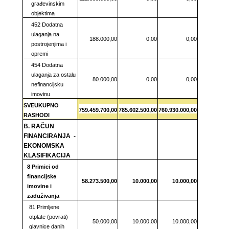
građevinskim
objektima
452 Dodatna
ulaganja na
188.000,00
0,00
0,00
postrojenjima i
opremi
454 Dodatna
ulaganja za ostalu
80.000,00
0,00
0,00
nefinancijsku
imovinu
SVEUKUPNO
759.459.700,00
785.602.500,00
760.930.000,00
RASHODI
B. RAČUN
FINANCIRANJA -
EKONOMSKA
KLASIFIKACIJA
8 Primici od
financijske
58.273.500,00
10.000,00
10.000,00
imovine i
zaduživanja
81 Primljene
otplate (povrati)
50.000,00
10.000,00
10.000,00
glavnice danih