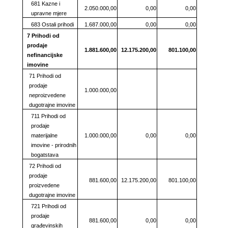
681 Kazne i
2.050.000,00
0,00
0,00
upravne mjere
683 Ostali prihodi
1.687.000,00
0,00
0,00
7 Prihodi od
prodaje
1.881.600,00
12.175.200,00
801.100,00
nefinancijske
imovine
71 Prihodi od
prodaje
1.000.000,00
neproizvedene
dugotrajne imovine
711 Prihodi od
prodaje
materijalne
1.000.000,00
0,00
0,00
imovine - prirodnih
bogatstava
72 Prihodi od
prodaje
881.600,00
12.175.200,00
801.100,00
proizvedene
dugotrajne imovine
721 Prihodi od
prodaje
881.600,00
0,00
0,00
građevinskih