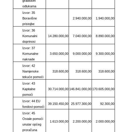
gradskim
odlukama
Izvor: 35
Boravišne
2.940.000,00
1.940.000,00
pristojbe
Izvor: 36
Komunalni
14.280.000,00
7.040.000,00
8.890.000,00
doprinosi
Izvor: 37
Komunalne
3.650.000,00
9.000.000,00
9.300.000,00
naknade
Izvor: 42
Namjenske
318.600,00
318.600,00
318.600,00
tekuće pomoći
Izvor: 43
Kapitalne
30.714.000,00
146.841.000,00
170.605.000,00
pomoći
Izvor: 44 EU
39.150.450,00
25.977.300,00
92.300,00
fondovi-pomoći
Izvor: 45
Ostale pomoći
1.613.000,00
2.200.000,00
2.000.000,00
unutar općeg
proračuna