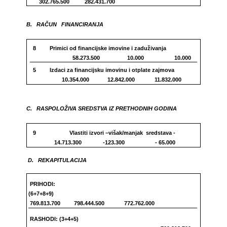
302.765.500 282.431.700
B. RAČUN FINANCIRANJA
8 Primici od financijske imovine i zaduživanja
58.273.500 10.000 10.000
5 Izdaci za financijsku imovinu i otplate zajmova
10.354.000 12.842.000 11.832.000
C. RASPOLOŽIVA SREDSTVA IZ PRETHODNIH GODINA
9 Vlastiti izvori –višak/manjak sredstava -
14.713.300 -123.300 - 65.000
D. REKAPITULACIJA
PRIHODI:
(6+7+8+9)
769.813.700 798.444.500 772.762.000
RASHODI: (3+4+5)