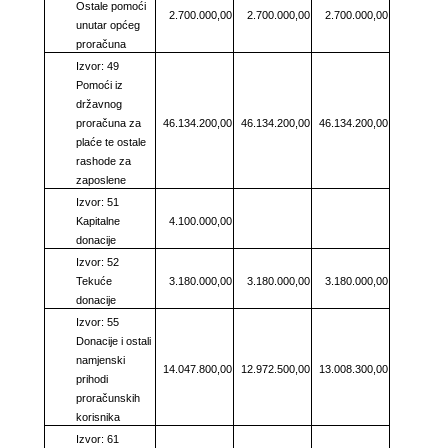
Ostale pomoći
2.700.000,00
2.700.000,00
2.700.000,00
unutar općeg
proračuna
Izvor: 49
Pomoći iz
državnog
proračuna za
46.134.200,00
46.134.200,00
46.134.200,00
plaće te ostale
rashode za
zaposlene
Izvor: 51
Kapitalne
4.100.000,00
donacije
Izvor: 52
Tekuće
3.180.000,00
3.180.000,00
3.180.000,00
donacije
Izvor: 55
Donacije i ostali
namjenski
14.047.800,00
12.972.500,00
13.008.300,00
prihodi
proračunskih
korisnika
Izvor: 61