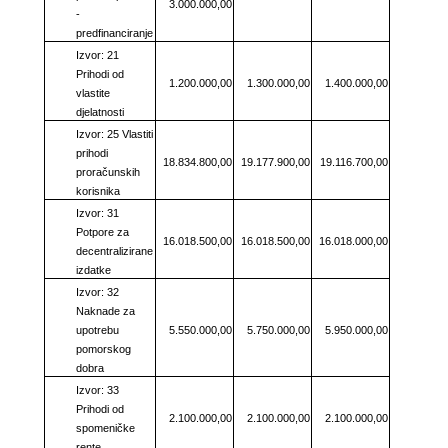
3.000.000,00
-
predfinanciranje
Izvor: 21
Prihodi od
1.200.000,00
1.300.000,00
1.400.000,00
vlastite
djelatnosti
Izvor: 25 Vlastiti
prihodi
18.834.800,00
19.177.900,00
19.116.700,00
proračunskih
korisnika
Izvor: 31
Potpore za
16.018.500,00
16.018.500,00
16.018.000,00
decentralizirane
izdatke
Izvor: 32
Naknade za
upotrebu
5.550.000,00
5.750.000,00
5.950.000,00
pomorskog
dobra
Izvor: 33
Prihodi od
2.100.000,00
2.100.000,00
2.100.000,00
spomeničke
rente