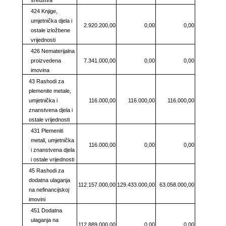
424 Knjige,
umjetnička djela i
2.920.200,00
0,00
0,00
ostale izložbene
vrijednosti
426 Nematerijalna
proizvedena
7.341.000,00
0,00
0,00
imovina
43 Rashodi za
plemenite metale,
umjetnička i
116.000,00
116.000,00
116.000,00
znanstvena djela i
ostale vrijednosti
431 Plemeniti
metali, umjetnička
116.000,00
0,00
0,00
i znanstvena djela
i ostale vrijednosti
45 Rashodi za
dodatna ulaganja
112.157.000,00
129.433.000,00
63.058.000,00
na nefinancijskoj
imovini
451 Dodatna
ulaganja na
112.889.000,00
0,00
0,00