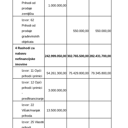
Prihodi od
1.000.000,00
prodaje
zemljišta
Izvor: 62
Prihodi od
prodaje
550.000,00
550.000,00
građevinskih
objekata
4 Rashodi za
nabavu
242.999.050,00
302.765.500,00
282.431.700,00
nefinancijske
imovine
Izvor: 11 Opći
54.261.300,00
75.429.800,00
79.345.800,00
prihodi i primici
Izvor: 12 Opći
prihodi i primici
3.000.000,00
-
predfinanciranje
Izvor: 22
Višak/manjak
13.500.000,00
prihoda
Izvor: 25 Vlastiti
prihodi