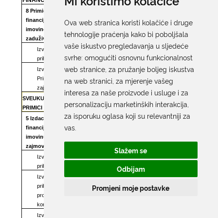
Mi koristimo kolačiće
8 Primici od
financijske
Ova web stranica koristi kolačiće i druge
58.273.500,00
10.000,00
10.000,00
imovine i
tehnologije praćenja kako bi poboljšala
zaduživanja
vaše iskustvo pregledavanja u sljedeće
Izvor: 11 Opći
50.000,00
10.000,00
10.000,00
svrhe:
omogućiti osnovnu funkcionalnost
prihodi i primici
web stranice
,
za pružanje boljeg iskustva
Izvor: 71
Primjeni
58.223.500,00
na web stranici
,
za mjerenje vašeg
zajmovi
interesa za naše proizvode i usluge i za
SVEUKUPNO
personalizaciju marketinških interakcija
,
58.273.500,00
10.000,00
10.000,00
PRIMICI
za isporuku oglasa koji su relevantniji za
5 Izdaci za
vas
.
financijsku
10.354.000,00
12.842.000,00
11.832.000,00
imovinu i otplate
zajmova
Slažem se
Izvor: 11 Opći
9.760.000,00
8.740.000,00
7.740.000,00
prihodi i primici
Odbijam
Izvor: 25 Vlastiti
Promjeni moje postavke
prihodi
44.000,00
42.000,00
32.000,00
proračunskih
korisnika
Izvor: 36