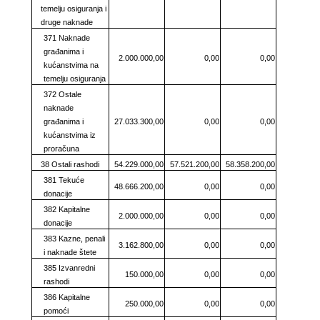
temelju osiguranja i
druge naknade
371 Naknade
građanima i
2.000.000,00
0,00
0,00
kućanstvima na
temelju osiguranja
372 Ostale
naknade
građanima i
27.033.300,00
0,00
0,00
kućanstvima iz
proračuna
38 Ostali rashodi
54.229.000,00
57.521.200,00
58.358.200,00
381 Tekuće
48.666.200,00
0,00
0,00
donacije
382 Kapitalne
2.000.000,00
0,00
0,00
donacije
383 Kazne, penali
3.162.800,00
0,00
0,00
i naknade štete
385 Izvanredni
150.000,00
0,00
0,00
rashodi
386 Kapitalne
250.000,00
0,00
0,00
pomoći