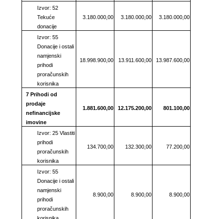
Izvor: 52
Tekuće
3.180.000,00
3.180.000,00
3.180.000,00
donacije
Izvor: 55
Donacije i ostali
namjenski
18.998.900,00
13.911.600,00
13.987.600,00
prihodi
proračunskih
korisnika
7 Prihodi od
prodaje
1.881.600,00
12.175.200,00
801.100,00
nefinancijske
imovine
Izvor: 25 Vlastiti
prihodi
134.700,00
132.300,00
77.200,00
proračunskih
korisnika
Izvor: 55
Donacije i ostali
namjenski
8.900,00
8.900,00
8.900,00
prihodi
proračunskih
korisnika