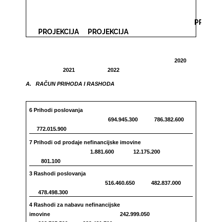
PRORA
PROJEKCIJA
PROJEKCIJA
2020
2021 2022
A. RAČUN PRIHODA I RASHODA
6
Prihodi poslovanja
694.945.300 786.382.600
772.015.900
7 Prihodi od prodaje nefinancijske imovine
1.881.600 12.175.200
801.100
3 Rashodi poslovanja
516.460.650 482.837.000
478.498.300
4 Rashodi za nabavu nefinancijske
imovine
242.999.050