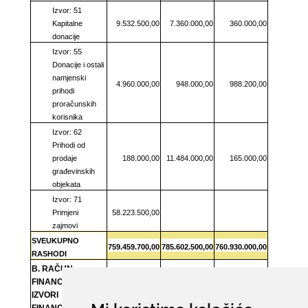
Izvor: 51
Kapitalne
9.532.500,00
7.360.000,00
360.000,00
donacije
Izvor: 55
Donacije i ostali
namjenski
4.960.000,00
948.000,00
988.200,00
prihodi
proračunskih
korisnika
Izvor: 62
Prihodi od
prodaje
188.000,00
11.484.000,00
165.000,00
građevinskih
objekata
Izvor: 71
Primjeni
58.223.500,00
zajmovi
SVEUKUPNO
759.459.700,00
785.602.500,00
760.930.000,00
RASHODI
B. RAČUN
FINANCIRANJA -
IZVORI
FINANCIRANJA