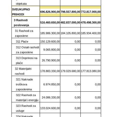
objekata
SVEUKUPNO
696.826.900,00
798.557.800,00
772.817.000,00
PRIHODI
3 Rashodi
516.460.650,00
482.837.000,00
478.498.300,00
poslovanja
31 Rashodi za
185.986.300,00
184.105.800,00
185.934.400,00
zaposlene
311 Plaće
150.129.600,00
0,00
0,00
312 Ostali rashodi
9.065.800,00
0,00
0,00
za zaposlene
313 Doprinosi na
26.790.900,00
0,00
0,00
plaće
32 Materijalni
178.883.330,00
179.029.680,00
177.813.080,00
rashodi
321 Naknade
troškova
6.974.850,00
0,00
0,00
zaposlenima
322 Rashodi za
24.086.330,00
0,00
0,00
materijal i energiju
323 Rashodi za
133.024.600,00
0,00
0,00
usluge
324 Naknade