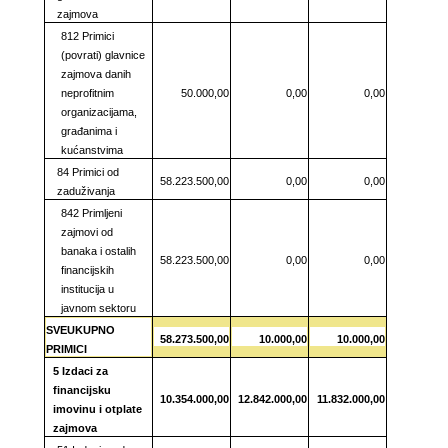
zajmova
812 Primici
(povrati) glavnice
zajmova danih
neprofitnim
50.000,00
0,00
0,00
organizacijama,
građanima i
kućanstvima
84 Primici od
58.223.500,00
0,00
0,00
zaduživanja
842 Primljeni
zajmovi od
banaka i ostalih
58.223.500,00
0,00
0,00
financijskih
institucija u
javnom sektoru
SVEUKUPNO
58.273.500,00
10.000,00
10.000,00
PRIMICI
5 Izdaci za
financijsku
10.354.000,00
12.842.000,00
11.832.000,00
imovinu i otplate
zajmova