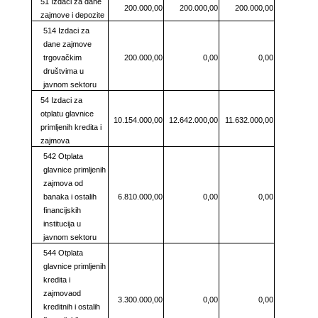
51 Izdaci za dane
200.000,00
200.000,00
200.000,00
zajmove i depozite
514 Izdaci za
dane zajmove
trgovačkim
200.000,00
0,00
0,00
društvima u
javnom sektoru
54 Izdaci za
otplatu glavnice
10.154.000,00
12.642.000,00
11.632.000,00
primljenih kredita i
zajmova
542 Otplata
glavnice primljenih
zajmova od
banaka i ostalih
6.810.000,00
0,00
0,00
financijskih
institucija u
javnom sektoru
544 Otplata
glavnice primljenih
kredita i
zajmovaod
3.300.000,00
0,00
0,00
kreditnih i ostalih