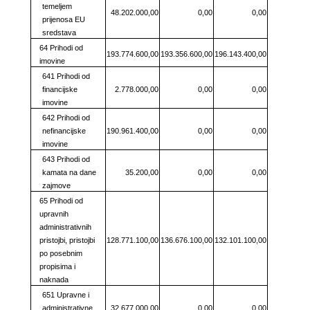
temeljem
48.202.000,00
0,00
0,00
prijenosa EU
sredstava
64 Prihodi od
193.774.600,00
193.356.600,00
196.143.400,00
imovine
641 Prihodi od
financijske
2.778.000,00
0,00
0,00
imovine
642 Prihodi od
nefinancijske
190.961.400,00
0,00
0,00
imovine
643 Prihodi od
kamata na dane
35.200,00
0,00
0,00
zajmove
65 Prihodi od
upravnih
administrativnih
pristojbi, pristojbi
128.771.100,00
136.676.100,00
132.101.100,00
po posebnim
propisima i
naknada
651 Upravne i
administrativne
32.677.000,00
0,00
0,00