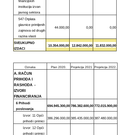
financijskih
institucija izvan
javnog sektora
547 Otplata
glavnice primljenih
44.000,00
0,00
0,00
zajmova od drugih
razina vlasti
SVEUKUPNO
10.354.000,00
12.842.000,00
11.832.000,00
IZDACI
Oznaka
Plan 2020.
Projekcija 2021.
Projekcija 2022.
A. RAČUN
PRIHODA I
RASHODA -
IZVORI
FINANCIRANJA
6 Prihodi
694.945.300,00
786.382.600,00
772.015.900,00
poslovanja
Izvor: 11 Opći
386.296.000,00
385.435.000,00
387.480.000,00
prihodi i primici
Izvor: 12 Opći
prihodi i primici