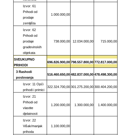
Izvor: 61
Prihodi od
1.000.000,00
prodaje
zemljišta
Izvor: 62
Prihodi od
prodaje
738.000,00
12.034.000,00
715.000,00
građevinskih
objekata
SVEUKUPNO
696.826.900,00
798.557.800,00
772.817.000,00
PRIHODI
3 Rashodi
516.460.650,00
482.837.000,00
478.498.300,00
poslovanja
Izvor: 11 Opći
322.324.700,00
301.275.200,00
300.404.200,00
prihodi i primici
Izvor: 21
Prihodi od
1.200.000,00
1.300.000,00
1.400.000,00
vlastite
djelatnosti
Izvor: 22
Višak/manjak
1.100.000,00
prihoda