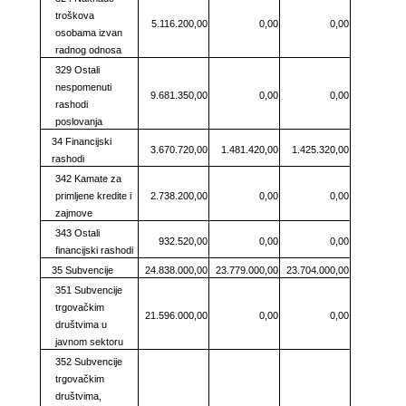
troškova
5.116.200,00
0,00
0,00
osobama izvan
radnog odnosa
329 Ostali
nespomenuti
9.681.350,00
0,00
0,00
rashodi
poslovanja
34 Financijski
3.670.720,00
1.481.420,00
1.425.320,00
rashodi
342 Kamate za
primljene kredite i
2.738.200,00
0,00
0,00
zajmove
343 Ostali
932.520,00
0,00
0,00
financijski rashodi
35 Subvencije
24.838.000,00
23.779.000,00
23.704.000,00
351 Subvencije
trgovačkim
21.596.000,00
0,00
0,00
društvima u
javnom sektoru
352 Subvencije
trgovačkim
društvima,