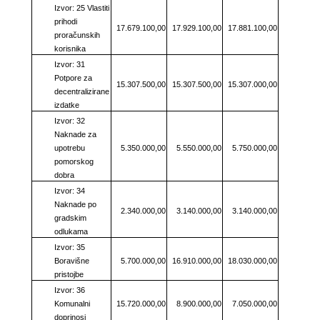
Izvor: 25 Vlastiti
prihodi
17.679.100,00
17.929.100,00
17.881.100,00
proračunskih
korisnika
Izvor: 31
Potpore za
15.307.500,00
15.307.500,00
15.307.000,00
decentralizirane
izdatke
Izvor: 32
Naknade za
upotrebu
5.350.000,00
5.550.000,00
5.750.000,00
pomorskog
dobra
Izvor: 34
Naknade po
2.340.000,00
3.140.000,00
3.140.000,00
gradskim
odlukama
Izvor: 35
Boravišne
5.700.000,00
16.910.000,00
18.030.000,00
pristojbe
Izvor: 36
Komunalni
15.720.000,00
8.900.000,00
7.050.000,00
doprinosi