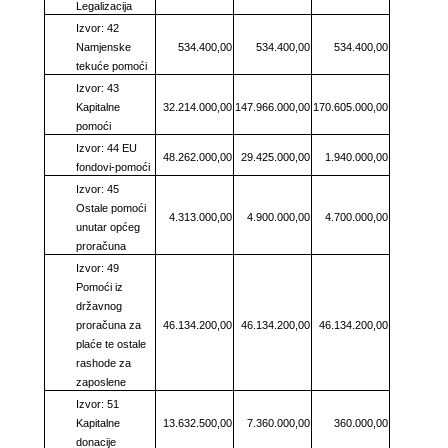
Legalizacija
Izvor: 42
Namjenske
534.400,00
534.400,00
534.400,00
tekuće pomoći
Izvor: 43
Kapitalne
32.214.000,00
147.966.000,00
170.605.000,00
pomoći
Izvor: 44 EU
48.262.000,00
29.425.000,00
1.940.000,00
fondovi-pomoći
Izvor: 45
Ostale pomoći
4.313.000,00
4.900.000,00
4.700.000,00
unutar općeg
proračuna
Izvor: 49
Pomoći iz
državnog
proračuna za
46.134.200,00
46.134.200,00
46.134.200,00
plaće te ostale
rashode za
zaposlene
Izvor: 51
Kapitalne
13.632.500,00
7.360.000,00
360.000,00
donacije