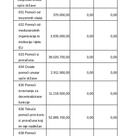
opće države
631 Pomoći od
370.000,00
0,00
0,00
inozemnih vlada
632 Pomoći od
međunarodnih
organizacija te
3.835.000,00
0,00
0,00
institucija i tijela
EU
633 Pomoći iz
38.020.700,00
0,00
0,00
proračuna
634 Ostale
pomoći unutar
2.911.900,00
0,00
0,00
opće države
635 Pomoći
izravnanja za
11.218.500,00
0,00
0,00
decentralizirane
funkcije
636 Tekuće
pomoći pror.koris.
52.885.700,00
0,00
0,00
iz proračuna koji
im nije nadležan
638 Pomoći