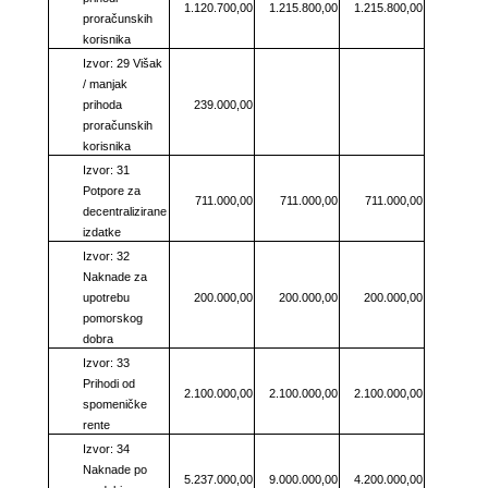
1.120.700,00
1.215.800,00
1.215.800,00
proračunskih
korisnika
Izvor: 29 Višak
/ manjak
prihoda
239.000,00
proračunskih
korisnika
Izvor: 31
Potpore za
711.000,00
711.000,00
711.000,00
decentralizirane
izdatke
Izvor: 32
Naknade za
upotrebu
200.000,00
200.000,00
200.000,00
pomorskog
dobra
Izvor: 33
Prihodi od
2.100.000,00
2.100.000,00
2.100.000,00
spomeničke
rente
Izvor: 34
Naknade po
5.237.000,00
9.000.000,00
4.200.000,00