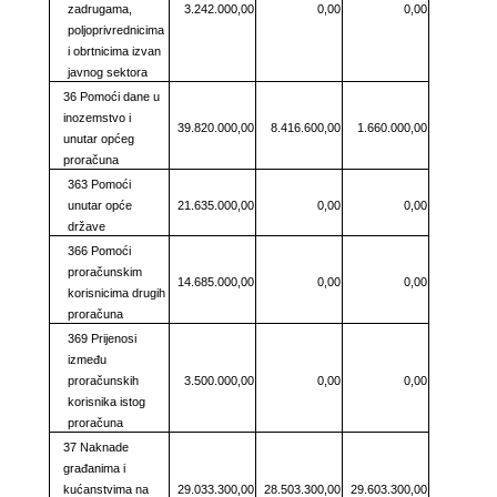
zadrugama,
3.242.000,00
0,00
0,00
poljoprivrednicima
i obrtnicima izvan
javnog sektora
36 Pomoći dane u
inozemstvo i
39.820.000,00
8.416.600,00
1.660.000,00
unutar općeg
proračuna
363 Pomoći
unutar opće
21.635.000,00
0,00
0,00
države
366 Pomoći
proračunskim
14.685.000,00
0,00
0,00
korisnicima drugih
proračuna
369 Prijenosi
između
proračunskih
3.500.000,00
0,00
0,00
korisnika istog
proračuna
37 Naknade
građanima i
kućanstvima na
29.033.300,00
28.503.300,00
29.603.300,00