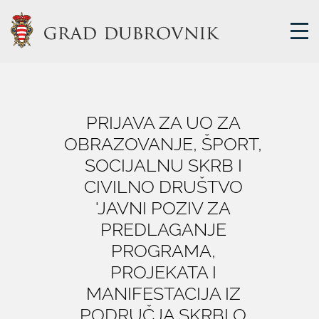
GRADSKA UPRAVA
PRIJAVA ZA UO ZA
OBRAZOVANJE, ŠPORT,
GRADONAČELNIK
SOCIJALNU SKRB I
MJESNA SAMOUPRAVA
GRADSKO VIJEĆE
CIVILNO DRUŠTVO
UPRAVNA TIJELA
'JAVNI POZIV ZA
PREDLAGANJE
ZA GRAĐANE
SAVJET MLADIH
PROGRAMA,
PROJEKATA I
MANIFESTACIJA IZ
E-USLUGE
PODRUČJA SKRBI O