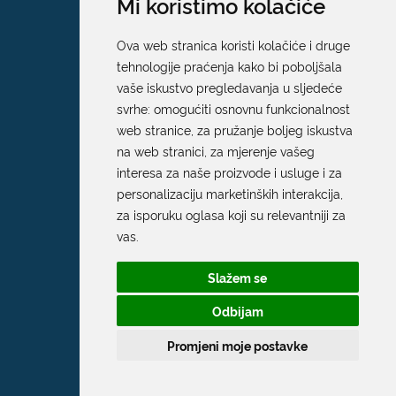
Mi koristimo kolačiće
Ova web stranica koristi kolačiće i druge
tehnologije praćenja kako bi poboljšala
vaše iskustvo pregledavanja u sljedeće
svrhe:
omogućiti osnovnu funkcionalnost
web stranice
,
za pružanje boljeg iskustva
na web stranici
,
za mjerenje vašeg
interesa za naše proizvode i usluge i za
personalizaciju marketinških interakcija
,
za isporuku oglasa koji su relevantniji za
Grad Dubrovnik
vas
.
Pred Dvorom 1
Slažem se
20 000 Dubrovnik
Odbijam
T:
020 351 800
Promjeni moje postavke
F:
020 321 528
E:
grad@dubrovnik.hr