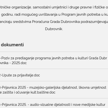
tničke organizacije, samostalni umjetnici i druge pravne i fizičk
. godinu, radi mogućeg uvrštavanja u Program javnih potreba u ku
nanciraju sredstvima Proračuna Grada Dubrovnika podrazumijevaju 
Dubrovnik.
i dokumenti
1-Poziv za predlaganje programa javnih potreba u kulturi Grada Dubr
ovnika - 2025.doc
2-Upute za prijavitelje.doc
3-Prijavnica 2025 - muzejsko-galerijska djelatnost, likovna umjetnost
te zaštita i očuvanje kult.baštine.doc
4-Prijavnica 2025. - audio-vizualne djelatnosti i nove medijske kultur