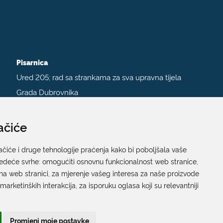
Pisarnica
Ured 205; rad sa strankama za sva upravna tijela
Grada Dubrovnika
Gundulićeva poljana 10, 20000 Dubrovnik
Radno vrijeme sa strankama:
ačiće
Ponedjeljak – Petak; 9.00 – 12.00 sati
ačiće i druge tehnologije praćenja kako bi poboljšala vaše
T:
+385 20 351 879
jedeće svrhe:
omogućiti osnovnu funkcionalnost web stranice
,
na web stranici
,
za mjerenje vašeg interesa za naše proizvode
 marketinških interakcija
,
za isporuku oglasa koji su relevantniji
Poveznice
Arhiva
|
Arhiva - natječaji
Promjeni moje postavke