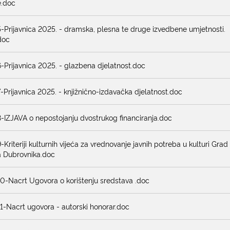
e.doc
5-Prijavnica 2025. - dramska, plesna te druge izvedbene umjetnosti.
doc
6-Prijavnica 2025. - glazbena djelatnost.doc
7-Prijavnica 2025. - knjižnično-izdavačka djelatnost.doc
8-IZJAVA o nepostojanju dvostrukog financiranja.doc
9-Kriteriji kulturnih vijeća za vrednovanje javnih potreba u kulturi Grad
a Dubrovnika.doc
10-Nacrt Ugovora o korištenju sredstava .doc
11-Nacrt ugovora - autorski honorar.doc