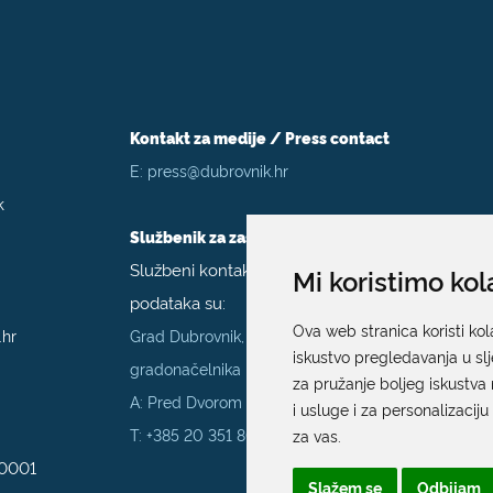
Kontakt za medije / Press contact
E:
press@dubrovnik.hr
k
Službenik za zaštitu podataka
Službeni kontakt podaci službenika za zaštitu
Mi koristimo kol
podataka su:
Ova web stranica koristi kol
.hr
Grad Dubrovnik, Upravni odjel za poslove
iskustvo pregledavanja u sl
gradonačelnika
za pružanje boljeg iskustva 
A: Pred Dvorom 1; E:
szop@dubrovnik.hr
;
i usluge i za personalizaciju
T:
+385 20 351 800
za vas
.
70001
Slažem se
Odbijam