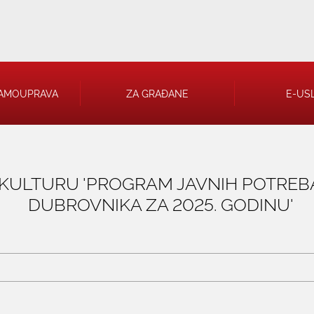
AMOUPRAVA
ZA GRAĐANE
E-US
 RJEŠENJA
A KULTURU 'PROGRAM JAVNIH POTREB
DUBROVNIKA ZA 2025. GODINU'
 TRGOVAČKA