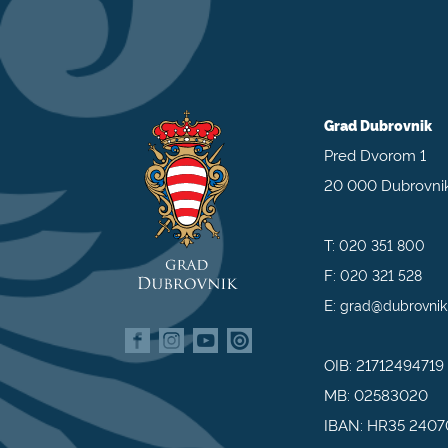
Grad Dubrovnik
Pred Dvorom 1
20 000 Dubrovni
T:
020 351 800
F:
020 321 528
E:
grad@dubrovnik
OIB: 21712494719
MB: 02583020
IBAN: HR35 240