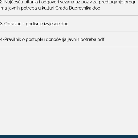
12-Najčešća pitanja i odgovori vezana uz poziv za predlaganje progr
ama javnih potreba u kulturi Grada Dubrovnika.doc
13-Obrazac - godišnje izvješće.doc
14-Pravilnik o postupku donošenja javnih potreba.pdf