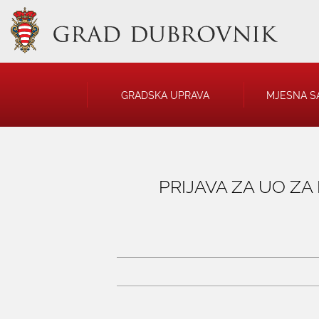
GRADSKA UPRAVA
MJESNA S
GRADONAČELNIK
NATJEČAJI
GRADSKO VIJEĆE
JAVNA OBJAVA
PRIJAVA ZA UO Z
UPRAVNA TIJELA
USTANOVE
SAVJET MLADIH
KOMUNALNA I
DRUŠTVA