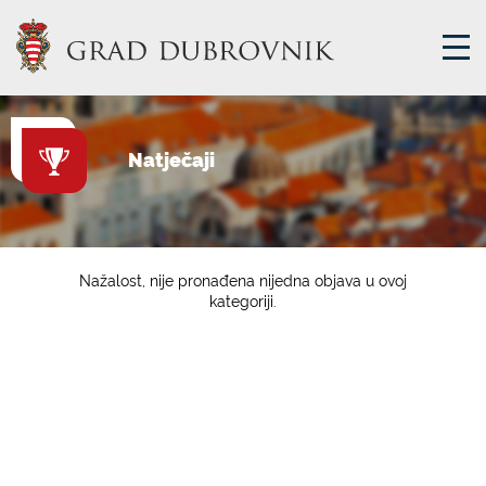
GRADSKA UPRAVA
Natječaji
GRADONAČELNIK
MJESNA SAMOUPRAVA
GRADSKO VIJEĆE
Nažalost, nije pronađena nijedna objava u ovoj
kategoriji.
UPRAVNA TIJELA
ZA GRAĐANE
SAVJET MLADIH
E-USLUGE