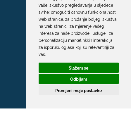
vaše iskustvo pregledavanja u sljedeće
svrhe:
omogućiti osnovnu funkcionalnost
web stranice
,
za pružanje boljeg iskustva
na web stranici
,
za mjerenje vašeg
interesa za naše proizvode i usluge i za
personalizaciju marketinških interakcija
,
za isporuku oglasa koji su relevantniji za
vas
.
Slažem se
Odbijam
Promjeni moje postavke
Grad Dubrovnik
Pred Dvorom 1
20 000 Dubrovnik
T:
020 351 800