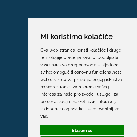
Mi koristimo kolačiće
Ova web stranica koristi kolačiće i druge
tehnologije praćenja kako bi poboljšala
vaše iskustvo pregledavanja u sljedeće
svrhe:
omogućiti osnovnu funkcionalnost
web stranice
,
za pružanje boljeg iskustva
na web stranici
,
za mjerenje vašeg
interesa za naše proizvode i usluge i za
personalizaciju marketinških interakcija
,
za isporuku oglasa koji su relevantniji za
Grad Dubrovnik
vas
.
Pred Dvorom 1
Slažem se
20 000 Dubrovnik