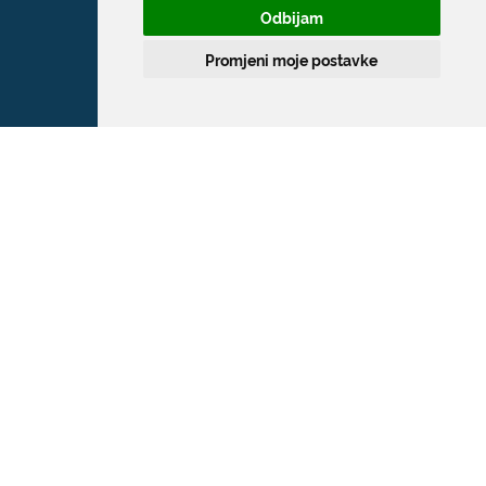
Odbijam
T:
020 351 800
Promjeni moje postavke
F:
020 321 528
E:
grad@dubrovnik.hr
OIB: 21712494719
MB: 02583020
IBAN: HR35 24070001 809800009
Kontakt za medije / Press contact
E:
press@dubrovnik.hr
Službenik za zaštitu podataka
Službeni kontakt podaci službenika za
zaštitu podataka su: