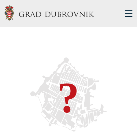
GRADSKA UPRAVA
GRADONAČELNIK
MJESNA SAMOUPRAVA
GRADSKO VIJEĆE
UPRAVNA TIJELA
ZA GRAĐANE
SAVJET MLADIH
E-USLUGE