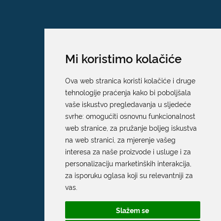
Mi koristimo kolačiće
Ova web stranica koristi kolačiće i druge
tehnologije praćenja kako bi poboljšala
vaše iskustvo pregledavanja u sljedeće
svrhe:
omogućiti osnovnu funkcionalnost
web stranice
,
za pružanje boljeg iskustva
na web stranici
,
za mjerenje vašeg
interesa za naše proizvode i usluge i za
personalizaciju marketinških interakcija
,
za isporuku oglasa koji su relevantniji za
Grad Dubrovnik
vas
.
Pred Dvorom 1
Slažem se
20 000 Dubrovnik