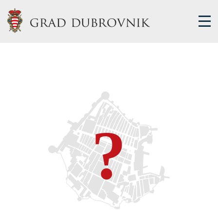
GRADSKA UPRAVA
GRADONAČELNIK
MJESNA SAMOUPRAVA
GRADSKO VIJEĆE
UPRAVNA TIJELA
ZA GRAĐANE
SAVJET MLADIH
E-USLUGE