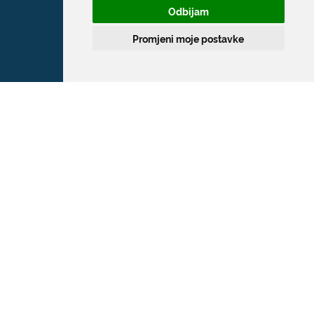
Odbijam
T:
020 351 800
Promjeni moje postavke
F:
020 321 528
E:
grad@dubrovnik.hr
OIB: 21712494719
MB: 02583020
IBAN: HR35 24070001 809800009
Kontakt za medije / Press contact
E:
press@dubrovnik.hr
Službenik za zaštitu podataka
Službeni kontakt podaci službenika za
zaštitu podataka su: